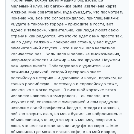
Постепенно вокруг моей машины образовался
маленький клуб. Из багажника была извлечена карта
Алжира. Мне советовали, куда съездить, что посмотреть.
Конечно же, все это сопровождалось приглашениями:
«Будете в таком-то городе – приходите в гости, вот
адрес и телефон». Удивительно, как люди любят свою
страну и как радуются, что кто-то едет к ним просто так,
не по делу! «Алжир – прекрасная страна, у вас будет
замечательный отпуск», - это я услышала несчётное
количество раз… Услышала и забавные высказывания,
например: «Россия и Алжир – мы же дружим. Неужели
вам нужна виза?». Побеседовала с удивительным
пожилым дядечкой, который прекрасно знает
российскую историю – и древнюю и новую, впрочем, не
только российскую – восточную и европейскую тоже,
насколько я могла судить. В визитной карточке этого
человека написано «эмигролог», - он сказал, что
изучает всё, связанное с эмиграцией и сам придумал
название своей профессии. Когда я, отходя от машины,
забыла закрыть окно, на меня буквально набросились с
объяснениями, что надо запирать машину, закрывать
окна, что нельзя оставлять на виду фотоаппарат… Мне
объяснили, где можно выпить кофе, а на мой вопрос,