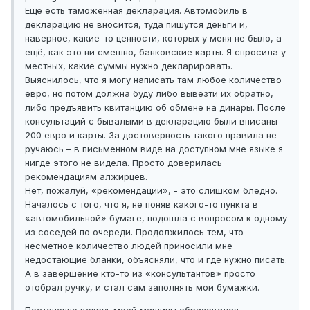
Еще есть таможенная декларация. Автомобиль в
декларацию не вносится, туда пишутся деньги и,
наверное, какие-то ценности, которых у меня не было, а
ещё, как это ни смешно, банковские карты. Я спросила у
местных, какие суммы нужно декларировать.
Выяснилось, что я могу написать там любое количество
евро, но потом должна буду либо вывезти их обратно,
либо предъявить квитанцию об обмене на динары. После
консультаций с бывалыми в декларацию были вписаны
200 евро и карты. За достоверность такого правила не
ручаюсь – в письменном виде на доступном мне языке я
нигде этого не видела. Просто доверилась
рекомендациям алжирцев.
Нет, пожалуй, «рекомендации», - это слишком бледно.
Началось с того, что я, не поняв какого-то пункта в
«автомобильной» бумаге, подошла с вопросом к одному
из соседей по очереди. Продолжилось тем, что
несметное количество людей приносили мне
недостающие бланки, объясняли, что и где нужно писать.
А в завершение кто-то из «консультантов» просто
отобрал ручку, и стал сам заполнять мои бумажки.