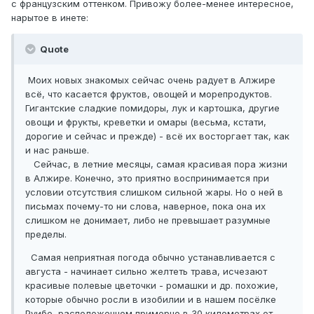
с французским оттенком. Привожу более-менее интересное,
нарытое в инете:
Quote
Моих новых знакомых сейчас очень радует в Алжире
всё, что касается фруктов, овощей и морепродуктов.
Гигантские сладкие помидоры, лук и картошка, другие
овощи и фрукты, креветки и омары (весьма, кстати,
дорогие и сейчас и прежде) - всё их восторгает так, как
и нас раньше.
Сейчас, в летние месяцы, самая красивая пора жизни
в Алжире. Конечно, это приятно воспринимается при
условии отсутствия слишком сильной жары. Но о ней в
письмах почему-то ни слова, наверное, пока она их
слишком не донимает, либо не превышает разумные
пределы.
Самая неприятная погода обычно устанавливается с
августа - начинает сильно желтеть трава, исчезают
красивые полевые цветочки - ромашки и др. похожие,
которые обычно росли в изобилии и в нашем посёлке
Руибе, расположенном примерно в 30 километрах от