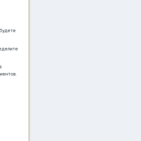
 будете
ределите
й
иентов.