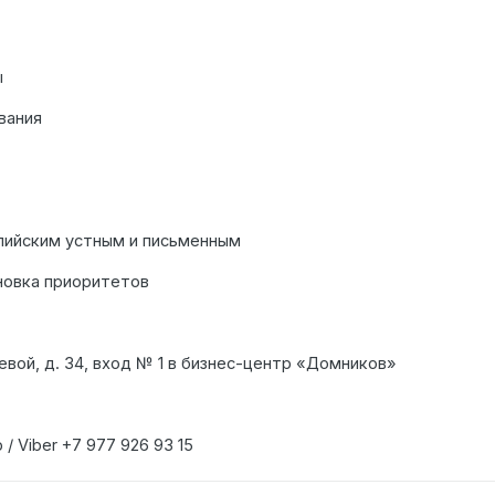
ы
вания
глийским устным и письменным
новка приоритетов
евой, д. 34, вход № 1 в бизнес-центр «Домников»
 / Viber +7 977 926 93 15