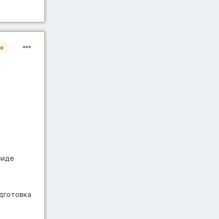
ы
виде
одготовка