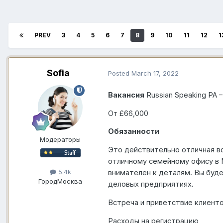
PREV
3
4
5
6
7
8
9
10
11
12
1
Sofia
Posted
March 17, 2022
Вакансия
Russian Speaking PA –
От £66,000
Обязанности
Модераторы
Это действительно отличная в
отличному семейному офису в M
5.4k
внимателен к деталям. Вы буде
Город
Москва
деловых предприятиях.
Встреча и приветствие клиент
Расходы на регистрацию