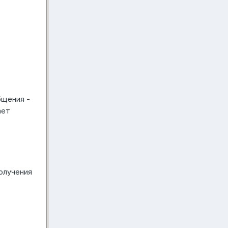
бщения -
ает
олучения