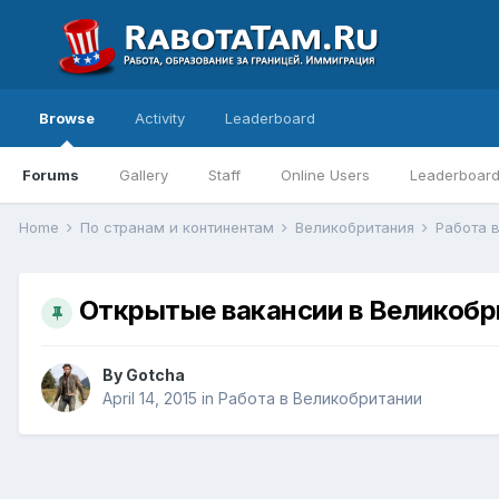
Browse
Activity
Leaderboard
Forums
Gallery
Staff
Online Users
Leaderboar
Home
По странам и континентам
Великобритания
Работа 
Открытые вакансии в Великобр
By
Gotcha
April 14, 2015
in
Работа в Великобритании