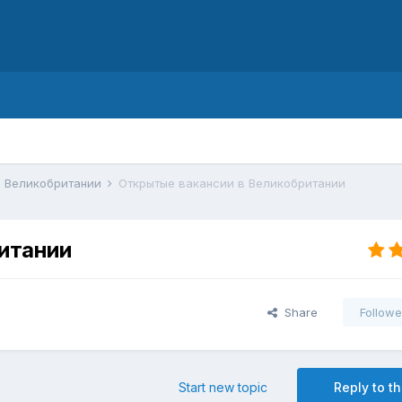
d
в Великобритании
Открытые вакансии в Великобритании
итании
Share
Followe
Start new topic
Reply to th