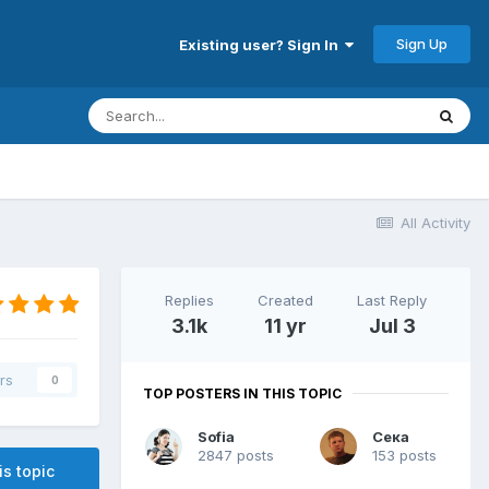
Sign Up
Existing user? Sign In
All Activity
Replies
Created
Last Reply
3.1k
11 yr
Jul 3
rs
0
TOP POSTERS IN THIS TOPIC
Sofia
Сека
2847 posts
153 posts
is topic