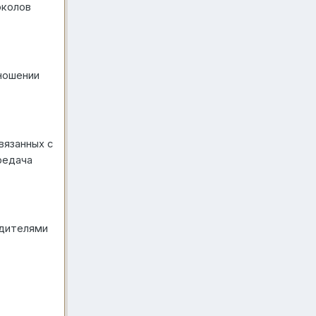
околов
ношении
вязанных с
редача
одителями