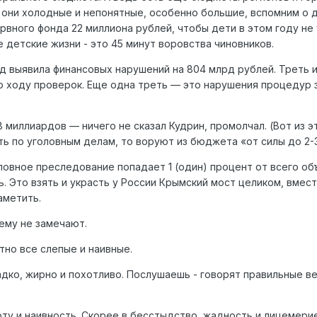
 они холодные и непонятные, особенно большие, вспомним о 
рвного фонда 22 миллиона рублей, чтобы дети в этом году не 
е детские жизни - это 45 минут воровства чиновников.
год выявила финансовых нарушений на 804 млрд рублей. Треть
о ходу проверок. Еще одна треть — это нарушения процедур 
 миллиардов — ничего не сказал Кудрин, промолчал. (Вот из эт
ть по уголовным делам, то воруют из бюджета «от силы до 2-
ловное преследование попадает 1 (один) процент от всего объ
. Это взять и украсть у России Крымский мост целиком, вмес
аметить.
чему не замечают.
тно все слепые и наивные.
дко, жирно и похотливо. Послушаешь - говорят правильные ве
оту и наивность. Скорее в бесстыдство, жадность и лицемерие