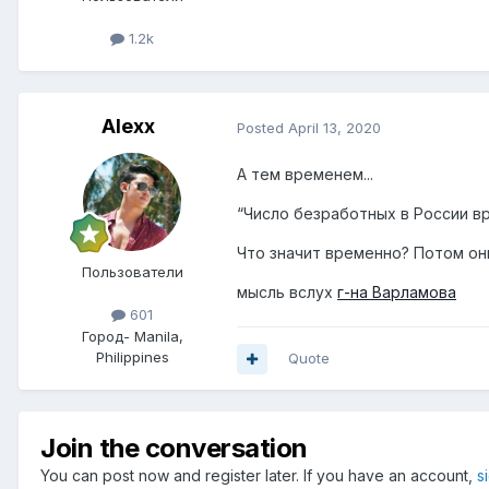
1.2k
Alexx
Posted
April 13, 2020
А тем временем...
“Число безработных в России вр
Что значит временно? Потом они
Пользователи
мысль вслух
г-на Варламова
601
Город
- Manila,
Philippines
Quote
Join the conversation
You can post now and register later. If you have an account,
s