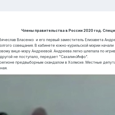
Члены правительства в России 2020 год. Спец
ячеслав Власенко и его первый заместитель Елизавета Андрее
долгого совещания. В кабинете южно-курильской мэрии начали
рвому вице-мэру Андреевой. Андреева легко шлепала по игрив
 другой не поступало, передает "Сахалин.Инфо".
 регионе предвыборным скандалом в Холмске. Местные депута
зная.