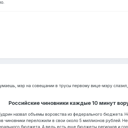
о.
думаешь, мэр на совещании в трусы
первому вице-мэру
слазил
Российские чиновники каждые 10 минут вор
Кудрин назвал объемы воровства из федерального бюджета. Не
ов чиновники переложили в свои около 5 миллионов рублей. Не
дерального бюджета. А ведь есть еще бюджеты регионов и го