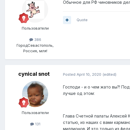
Обычное для РФ чиновников дел
Quote
Пользователи
386
Город
Севастополь,
Россия, мля!
cynical snot
Posted
April 10, 2020
(edited)
Господи - и о чем жато вы?! По
лучше од этом:
Пользователи
Глава Счетной палаты Алексей 
статью, из наших с вами карман
131
миллионов. И это только из фе