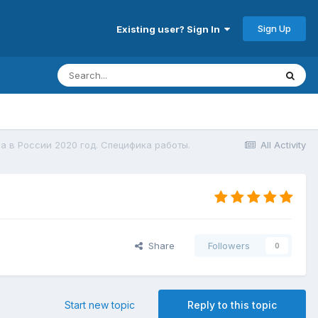
Sign Up
Existing user? Sign In
а в России 2020 год. Специфика работы.
All Activity
Share
Followers
0
Start new topic
Reply to this topic