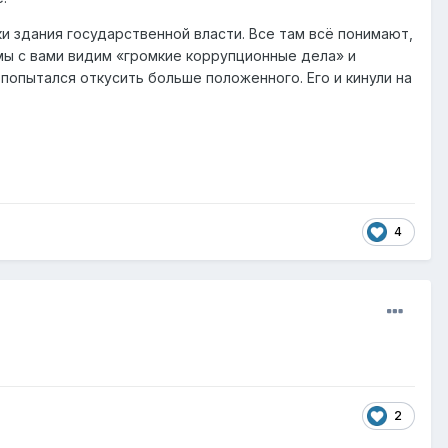
и здания государственной власти. Все там всё понимают,
а мы с вами видим «громкие коррупционные дела» и
 попытался откусить больше положенного. Его и кинули на
4
2