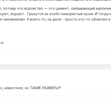
т, потому что воровство — это цемент, связывающий кирпичик
оруют, воруют... Грызутся за особо нажористые куски. И тогд
чиновников». А всего-то, на деле - просто кто-то обнаглел и
not
о, известное, но ТАКИЕ РАЗМЕРЫ?!