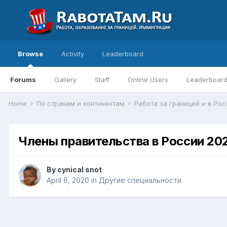
Browse
Activity
Leaderboard
Forums
Gallery
Staff
Online Users
Leaderboar
Home
По странам и континентам
Работа за границей и в Ро
Члены правительства в России 20
By
cynical snot
April 8, 2020
in
Другие специальности