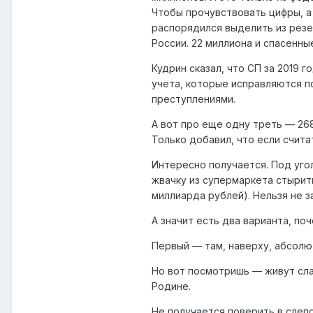
Чтобы прочувствовать цифры, а
распорядился выделить из резе
России. 22 миллиона и спасенны
Кудрин сказал, что СП за 2019 
учета, которые исправляются п
преступлениями.
А вот про еще одну треть — 268
Только добавил, что если счита
Интересно получается. Под уго
жвачку из супермаркета стырить
миллиарда рублей). Нельзя не з
А значит есть два варианта, по
Первый — там, наверху, абсолю
Но вот посмотришь — живут сла
Родине.
Не получается поверить в слеп