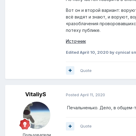
Вот он и второй вариант: ворую
всё видят и знают, и воруют, в
«разоблачения проворовавшихся 
потеху публике.
Источник
Edited
April 10, 2020
by cynical s
Quote
VitaliyS
Posted
April 11, 2020
Печальненько. Дело, в общем-т
Quote
Пользователи