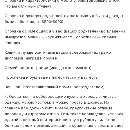
Справка и характеристика с места учебы, говорящие о том,
что вы отличный студент
Справка о доходах родителей (желательно чтобы эти доходы
были побольше, от $500-$900)
Справка об имеющемся у вас (ваших родителей) во владении
имуществе: машины, недвижимость, собственный свечной
заводик
Копии, а лучше оригиналы ваших всевозможных грамот,
дипломов, наград и прочее
Семейные фотографии (иногда это помогает)
Проспекты и буклеты из лагеря (если у вас есть)
Ваш Job Offer (подписанный вами и работодателем)
4. Одеваться на собеседование нужно в хорошую, чистую
одежду, можно костюм, а можно просто в джинсы. Но
главное все должно быть в меру, предпочтение отдайте
деловому и строгому стилю. Есть такое наблюдение: человек,
одетый в светлый свитер или светлую рубашку, вызывает
больше положительных эмоций по сравнению с тем, кто одет