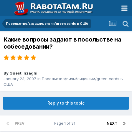
Посольство/визы/лицензии/green cards в США
Какие вопросы задают в посольстве на
собеседовании?
By Guest inzaghi
January 23, 2007
in
Посольство/визы/лицензии/green cards в
США
Reply to this topic
PREV
Page 1 of 31
NEXT