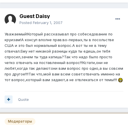
Guest Daisy
Posted
February 1, 2007
Уважаемый!Который рассказывал про собеседование по
круизам!А консул вполне прав:во-первых,ты в посольстве
США и это был нормальный вопрос.А вот ты не в тему
отвечал.Ему нет никакой разницы куда ты едешь,он тебя
спросил,зачем ты туда катишь?Так что надо было просто
четко отвечать на поставленный вопрос!!!Кстати,они не
любят,когда так делают:они вам вопрос про одно,а вы совсем
про другое!!!!Так что,мой вам всем совет:отвечать именно на
тот вопрос,который вам задают,а не отвлекаться от темы!!!!
Quote
Модераторы