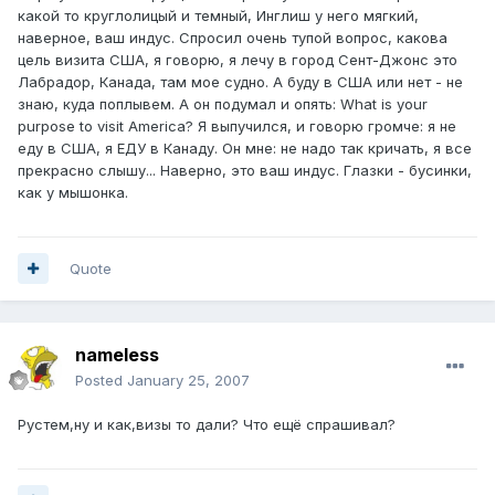
какой то круглолицый и темный, Инглиш у него мягкий,
наверное, ваш индус. Спросил очень тупой вопрос, какова
цель визита США, я говорю, я лечу в город Сент-Джонс это
Лабрадор, Канада, там мое судно. А буду в США или нет - не
знаю, куда поплывем. А он подумал и опять: What is your
purpose to visit America? Я выпучился, и говорю громче: я не
еду в США, я ЕДУ в Канаду. Он мне: не надо так кричать, я все
прекрасно слышу... Наверно, это ваш индус. Глазки - бусинки,
как у мышонка.
Quote
nameless
Posted
January 25, 2007
Рустем,ну и как,визы то дали? Что ещё спрашивал?