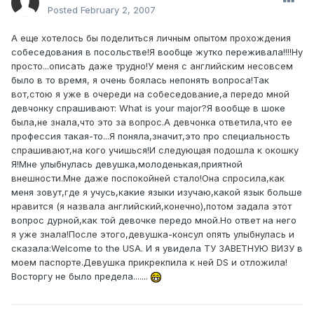
Posted
February 2, 2007
А еще хотелось бы поделиться личным опытом прохождения
собеседования в посольстве!Я вообще жутко переживала!!!!Ну
просто...описать даже трудно!У меня с английским несовсем
было в то время, я очень боялась непонять вопроса!Так
вот,стою я уже в очереди на собеседование,а передо мной
девчонку спрашивают: What is your major?Я вообще в шоке
была,не знала,что это за вопрос.А девчонка ответила,что ее
профессия такая-то...Я поняла,значит,это про специальность
спрашивают,на кого учишься!И следующая подошла к окошку
Я!Мне улыбнулась девушка,молоденькая,приятной
внешности.Мне даже поспокойней стало!Она спросила,как
меня зовут,где я учусь,какие языки изучаю,какой язык больше
нравится (я назвала английский,конечно),потом задала этот
вопрос дурной,как той девочке передо мной.Но ответ на него
я уже знала!После этого,девушка-консул опять улыбнулась и
сказала:Welcome to the USA. И я увидела ТУ ЗАВЕТНУЮ ВИЗУ в
моем паспорте.Девушка прикрекпила к ней DS и отложила!
Восторгу не было предела.......