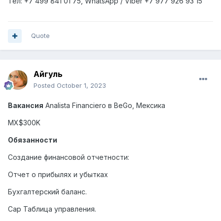
Тел: +7
499
841 01 75,
WhatsApp
/
Viber
+7
977
926 93 15
Quote
Айгуль
Posted
October 1, 2023
Вакансия
Analista
Financiero
в
BeGo
, Мексика
MX$300K
Обязанности
Создание финансовой отчетности:
Отчет о прибылях и убытках
Бухгалтерский баланс.
Cap Таблица управления.