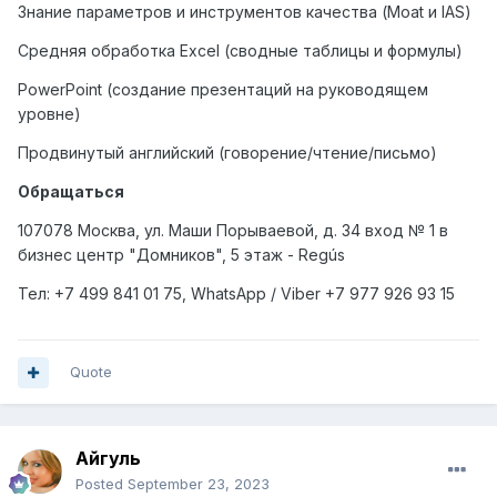
Знание параметров и инструментов качества (Moat и IAS)
Средняя обработка Excel (сводные таблицы и формулы)
PowerPoint (создание презентаций на руководящем
уровне)
Продвинутый английский (говорение/чтение/письмо)
Обращаться
107078 Москва, ул. Маши Порываевой, д. 34 вход № 1 в
бизнес центр "Домников", 5 этаж - Regús
Тел: +7
499
841 01 75,
WhatsApp
/
Viber
+7
977
926 93 15
Quote
Айгуль
Posted
September 23, 2023