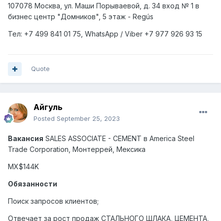
107078 Москва, ул. Маши Порываевой, д. 34 вход № 1 в
бизнес центр "Домников", 5 этаж - Regús
Тел: +7
499
841 01 75,
WhatsApp
/
Viber
+7
977
926 93 15
Quote
Айгуль
Posted
September 25, 2023
Вакансия
SALES ASSOCIATE - CEMENT
в
America Steel
Trade Corporation,
Монтеррей
,
Мексика
MX$144K
Обязанности
Поиск запросов клиентов;
Отвечает за рост продаж СТАЛЬНОГО ШЛАКА, ЦЕМЕНТА,