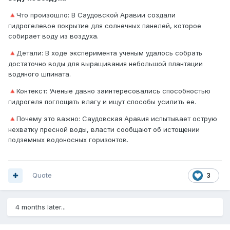
️Что произошло: В Саудовской Аравии создали
🔺
гидрогелевое покрытие для солнечных панелей, которое
собирает воду из воздуха.
️Детали: В ходе эксперимента ученым удалось собрать
🔺
достаточно воды для выращивания небольшой плантации
водяного шпината.
️Контекст: Ученые давно заинтересовались способностью
🔺
гидрогеля поглощать влагу и ищут способы усилить ее.
️Почему это важно: Саудовская Аравия испытывает острую
🔺
нехватку пресной воды, власти сообщают об истощении
подземных водоносных горизонтов.
Quote
3
4 months later...