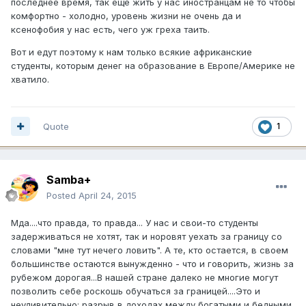
последнее время, так еще жить у нас иностранцам не то чтобы
комфортно - холодно, уровень жизни не очень да и
ксенофобия у нас есть, чего уж греха таить.
Вот и едут поэтому к нам только всякие африканские
студенты, которым денег на образование в Европе/Америке не
хватило.
Quote
1
Samba+
Posted
April 24, 2015
Мда....что правда, то правда... У нас и свои-то студенты
задерживаться не хотят, так и норовят уехать за границу со
словами "мне тут нечего ловить". А те, кто остается, в своем
большинстве остаются вынужденно - что и говорить, жизнь за
рубежом дорогая...В нашей стране далеко не многие могут
позволить себе роскошь обучаться за границей....Это и
неудивительно: разрыв в доходах между богатыми и бедными