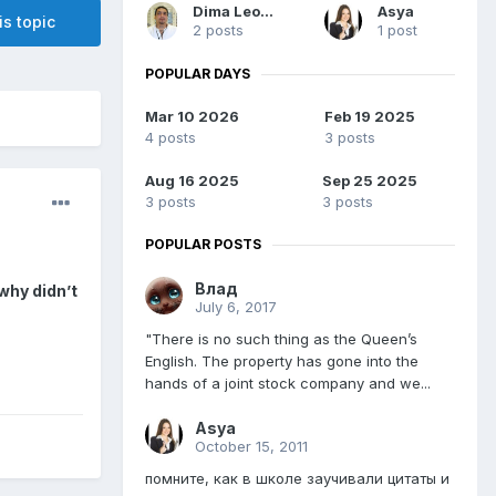
Dima Leontyev
Asya
is topic
2 posts
1 post
POPULAR DAYS
Mar 10 2026
Feb 19 2025
4 posts
3 posts
Aug 16 2025
Sep 25 2025
3 posts
3 posts
POPULAR POSTS
Влад
why didn’t
July 6, 2017
"There is no such thing as the Queen’s
English. The property has gone into the
hands of a joint stock company and we...
Asya
October 15, 2011
помните, как в школе заучивали цитаты и