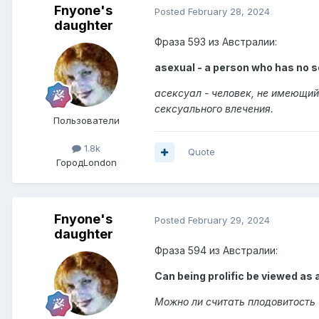
Fnyone's
Posted
February 28, 2024
daughter
Фраза 593 из Австралии:
asexual - a person who has no se
асексуал - человек, не имеющий
сексуального влечения.
Пользователи
1.8k
Quote
Город
London
Fnyone's
Posted
February 29, 2024
daughter
Фраза 594 из Австралии:
Can being prolific be viewed as a
Можно ли считать плодовитость 