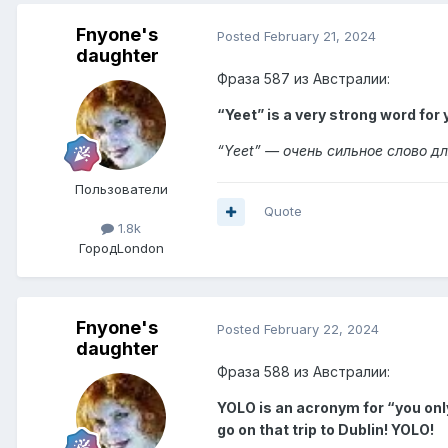
Fnyone's
Posted
February 21, 2024
daughter
Фраза 587 из Австралии:
“Yeet” is a very strong word for 
“Yeet” — очень сильное слово д
Пользователи
Quote
1.8k
Город
London
Fnyone's
Posted
February 22, 2024
daughter
Фраза 588 из Австралии:
YOLO is an acronym for “you only
go on that trip to Dublin! YOLO!