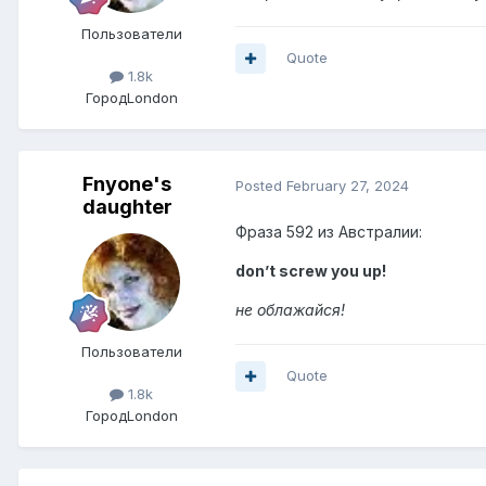
Пользователи
Quote
1.8k
Город
London
Fnyone's
Posted
February 27, 2024
daughter
Фраза 592 из Австралии:
don’t screw you up!
не облажайся!
Пользователи
Quote
1.8k
Город
London