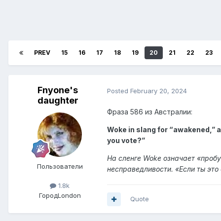
PREV
15
16
17
18
19
20
21
22
23
Fnyone's
Posted
February 20, 2024
daughter
Фраза 586 из Австралии:
Woke in slang for “awakened,” as 
you vote?”
На сленге Woke означает «проб
Пользователи
несправедливости. «Если ты это 
1.8k
Город
London
Quote