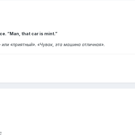
ce. “Man, that car is mint.”
» или «приятный». «Чувак, эта машина отличная».
с