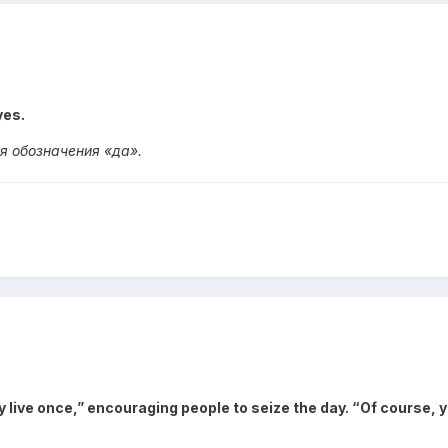
yes.
ля обозначения «да».
 live once,” encouraging people to seize the day. “Of course, 