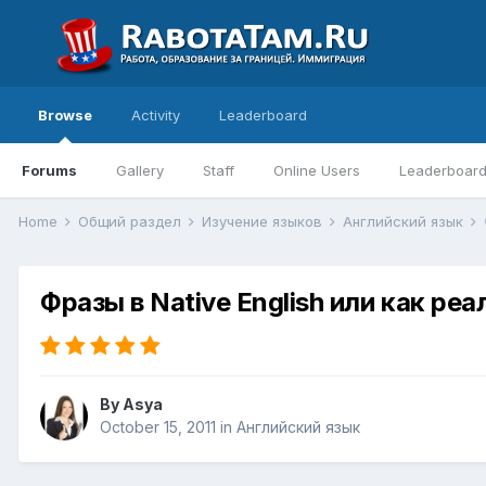
Browse
Activity
Leaderboard
Forums
Gallery
Staff
Online Users
Leaderboar
Home
Общий раздел
Изучение языков
Английский язык
Фразы в Native English или как ре
By
Asya
October 15, 2011
in
Английский язык