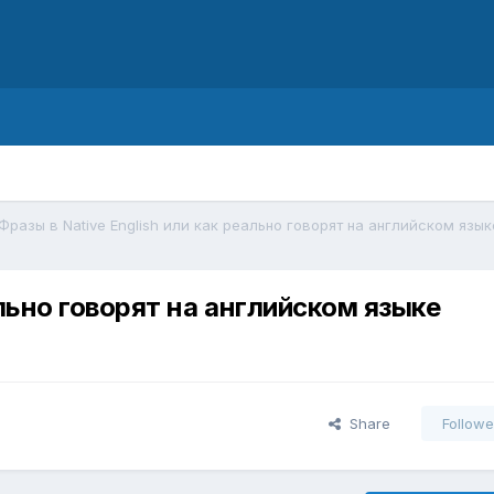
d
Фразы в Native English или как реально говорят на английском язык
ально говорят на английском языке
Share
Followe