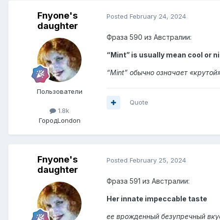
Fnyone's
Posted
February 24, 2024
daughter
Фраза 590 из Австралии:
“Mint” is usually mean cool or ni
“Mint” обычно означает «крутой
Пользователи
Quote
1.8k
Город
London
Fnyone's
Posted
February 25, 2024
daughter
Фраза 591 из Австралии:
Her innate impeccable taste
ее врожденный безупречный вку