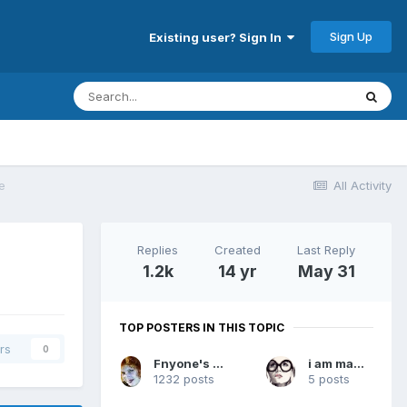
Sign Up
Existing user? Sign In
е
All Activity
Replies
Created
Last Reply
1.2k
14 yr
May 31
TOP POSTERS IN THIS TOPIC
rs
0
Fnyone's daughter
i am mamka
1232 posts
5 posts