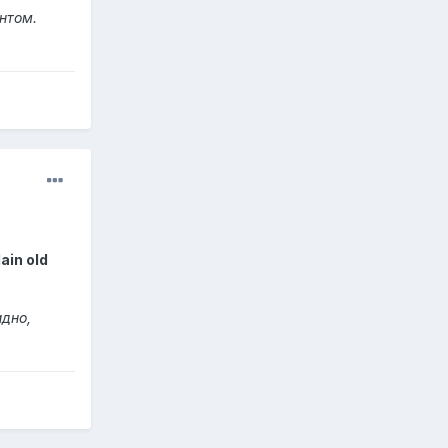
нтом.
ain old
идно,