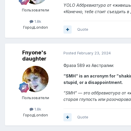
YOLO Аббревиатура от «живешь 
Пользователи
«Конечно, тебе стоит съездить в
1.8k
Город
London
Quote
Fnyone's
Posted
February 23, 2024
daughter
Фраза 589 из Австралии:
“SMH“ is an acronym for “shakin
stupid, or a disappointment.
“SMH“ — это аббревиатура от «к
Пользователи
старая глупость или разочарова
1.8k
Город
London
Quote