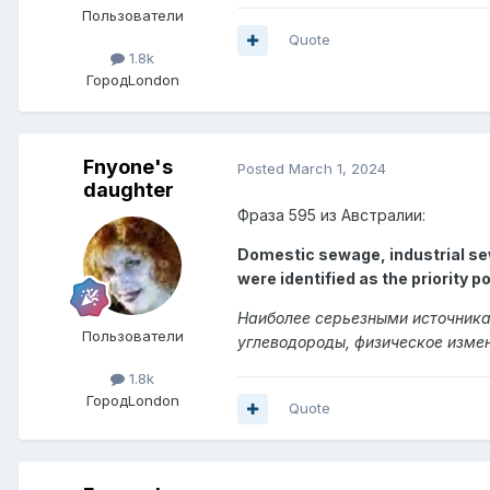
Пользователи
Quote
1.8k
Город
London
Fnyone's
Posted
March 1, 2024
daughter
Фраза 595 из Австралии:
Domestic sewage, industrial se
were identified as the priority p
Наиболее серьезными источника
Пользователи
углеводороды, физическое изме
1.8k
Город
London
Quote