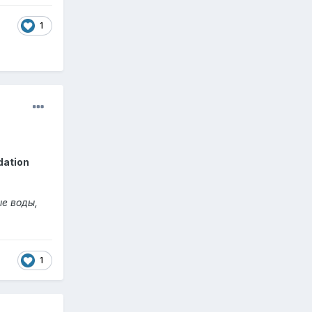
1
dation
е воды,
1