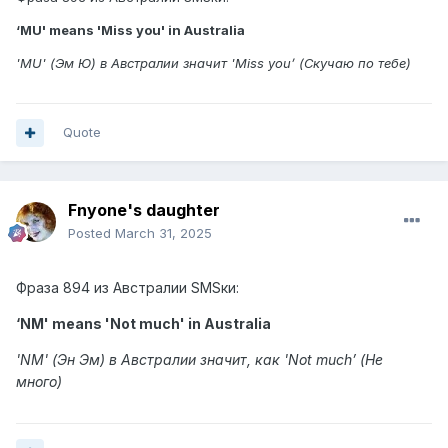
‘MU' means 'Miss you' in Australia
'MU' (Эм Ю) в Австралии значит 'Miss you’ (Скучаю по тебе)
Quote
Fnyone's daughter
Posted
March 31, 2025
Фраза 894 из Австралии SMSки:
‘NM' means 'Not much' in Australia
'NM' (Эн Эм) в Австралии значит, как 'Not much’ (Не
много)