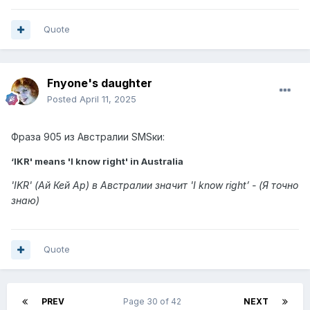
Quote
Fnyone's daughter
Posted
April 11, 2025
Фраза
905 из Австралии SMSки:
‘IKR' means 'I know right' in Australia
'IKR' (Ай Кей Ар) в Австралии значит 'I know right’
- (Я точно
знаю)
Quote
PREV
Page 30 of 42
NEXT