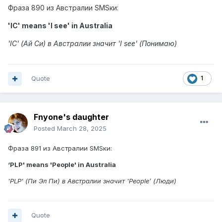
Фраза 890 из Австралии SMSки:
'IC' means 'I see' in Australia
'IC' (Ай Си) в Австралии значит 'I see' (Понимаю)
Quote
1
Fnyone's daughter
Posted
March 28, 2025
Фраза 891 из Австралии SMSки:
‘PLP' means 'People' in Australia
'PLP' (Пи Эл Пи) в Австралии значит 'People’ (Люди)
Quote