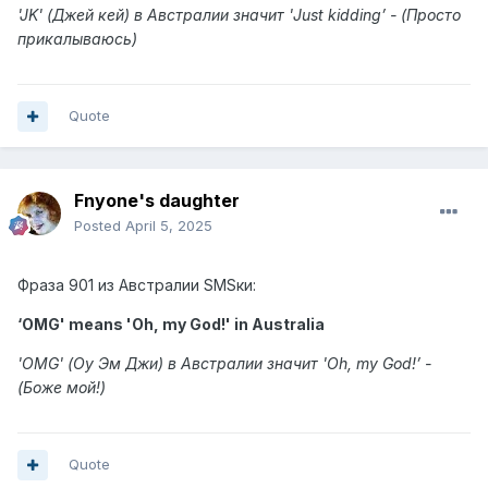
'JK' (Джей кей) в Австралии значит 'Just kidding’ - (Просто
прикалываюсь)
Quote
Fnyone's daughter
Posted
April 5, 2025
Фраза
901 из Австралии SMSки:
‘OMG' means 'Oh, my God!' in Australia
'OMG' (Оу Эм Джи) в Австралии значит 'Oh, my God!’
-
(Боже мой!)
Quote