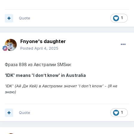
Quote
1
Fnyone's daughter
Posted
April 4, 2025
Фраза 898 из Австралии SMSки:
‘IDK' means 'I don’t know' in Australia
'IDK' (Ай Ди Кей) в Австралии значит 'I don’t know’ - (Я не
знаю)
Quote
1