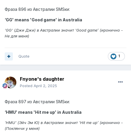
Фраза 896 из Австралии SMSки:
‘GG' means 'Good game' in Australia
'GG' (Джи Джи) в Австралии значит 'Good game’ (иронично -
Не для меня)
Quote
1
Fnyone's daughter
Posted
April 2, 2025
Фраза 897 из Австралии SMSки:
‘HMU' means 'Hit me up' in Australia
'HMU' (Эйч Эм Ю) в Австралии значит 'Hit me up’ (иронично -
(Поклянчи у меня)