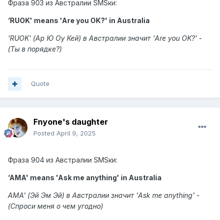
Фраза
903 из Австралии SMSки:
‘RUOK' means 'Are you OK?' in Australia
'RUOK' (Ар Ю Оу Кей) в Австралии значит 'Are you OK?’
-
(Ты в порядке?)
Quote
Fnyone's daughter
Posted
April 9, 2025
Фраза
904 из Австралии SMSки:
‘AMA' means 'Ask me anything' in Australia
AMA' (Эй Эм Эй) в Австралии значит 'Ask me anything’
-
(Спроси меня о чем угодно)