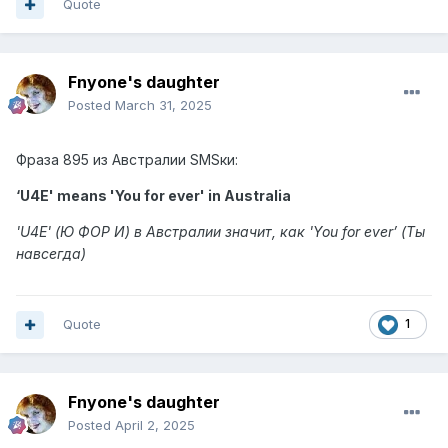
Quote
Fnyone's daughter
Posted
March 31, 2025
Фраза 895 из Австралии SMSки:
‘U4E' means 'You for ever' in Australia
'U4E' (Ю ФОР И) в Австралии значит, как 'You for ever’ (Ты
навсегда)
Quote
1
Fnyone's daughter
Posted
April 2, 2025