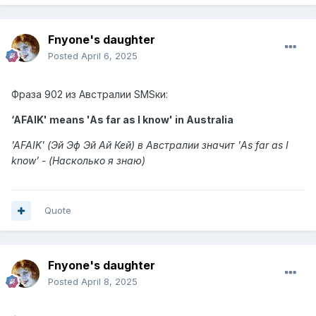
Fnyone's daughter
Posted
April 6, 2025
Фраза
902 из Австралии SMSки:
‘AFAIK' means 'As far as I know' in Australia
'AFAIK' (Эй Эф Эй Ай Кей) в Австралии значит 'As far as I
know’
- (Насколько я знаю)
Quote
Fnyone's daughter
Posted
April 8, 2025