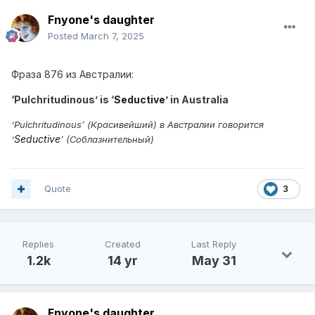
Fnyone's daughter
Posted
March 7, 2025
Фраза 876 из Австралии:
‘Pulchritudinous’ is ‘
Seductive
’ in Australia
‘Pulchritudinous’ (Красивейший) в Австралии говорится
Seductive
‘
’ (Cоблазнительный)
Quote
3
Replies
Created
Last Reply
1.2k
14 yr
May 31
Fnyone's daughter