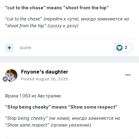
“cut to the chase” means “
shoot from the hip
”
“
cut to the chase
” (перейти к сути),
иногда заменяется на
“shoot from the hip” (
сразу к делу
)
Quote
2
Fnyone's daughter
Posted
August 26, 2025
Фраза
1 063 из
Австралии:
“Stop being cheeky” means “
Show some respect
”
“
Stop being cheeky
” (не хами),
иногда заменяется на
“Show some respect” (
прояви уважение
)