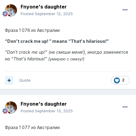
Fnyone's daughter
Posted
September 12, 2025
Фраза
1 076 из
Австралии:
“Don't crack me up! ” means “
That's hilarious!
”
“
Don't crack me up!
” (не смеши меня!), иногда заменяется
на “That's hilarious!” (
)
умираю с смеху!
Quote
2
Fnyone's daughter
Posted
September 13, 2025
Фраза
1 077 из
Австралии: