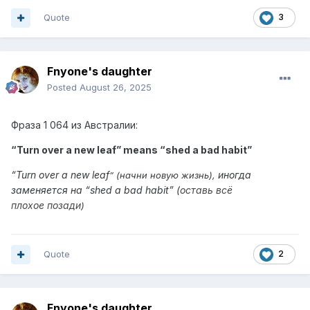
Quote
3
Fnyone's daughter
Posted
August 26, 2025
Фраза
1 064 из
Австралии:
“Turn over a new leaf” means “
shed a bad habit
”
“
Turn over a new leaf
иногда
” (начни новую жизнь),
заменяется на “shed a bad habit” (
оставь всё
плохое
позади
)
Quote
2
Fnyone's daughter