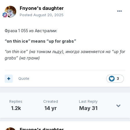
Fnyone's daughter
Posted
August 20, 2025
Фраза
1 055 из Австралии:
“on thin ice” means “
up for grabs
”
“
on thin ice
” (на тонком льду),
иногда заменяется на “up for
grabs” (на грани)
Quote
3
Replies
Created
Last Reply
1.2k
14 yr
May 31
Fnyone's daughter