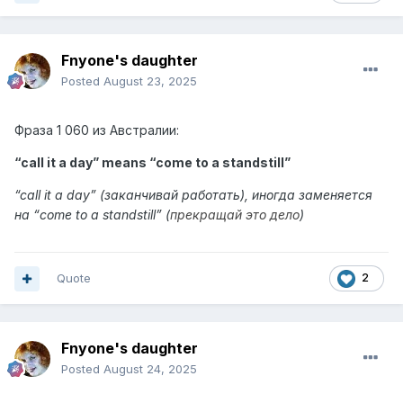
Fnyone's daughter
Posted
August 23, 2025
Фраза
1 060 из Австралии:
“call it a day” means “
come to a standstill
”
“
call it a day
” (заканчивай работать),
иногда заменяется
на “come to a standstill” (
прекращай это дело
)
Quote
2
Fnyone's daughter
Posted
August 24, 2025