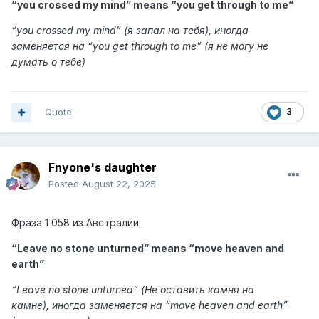
“you crossed my mind” means “
you get through to me
”
“
you crossed my mind
” (я запал на тебя),
иногда
заменяется на “you get through to me” (я не могу не
думать о тебе)
Quote
3
Fnyone's daughter
Posted
August 22, 2025
Фраза
1 058 из Австралии:
“Leave no stone unturned” means “
move heaven and
earth
”
“
Leave no stone unturned
” (Не оставить камня на
камне),
иногда заменяется на “move heaven and earth”