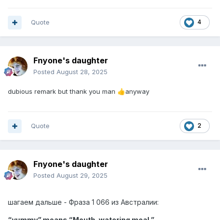
Quote
4
Fnyone's daughter
Posted
August 28, 2025
dubious remark but thank you man
anyway
👍
Quote
2
Fnyone's daughter
Posted
August 29, 2025
шагаем дальше - Фраза
1 066 из
Австралии:
“yummy” means “
Mouth-watering meal
”