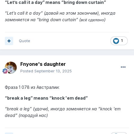
“Let’s call it a day” means “
bring down curtain
”
“
Let’s call it a day
” (давай на этом закончим), иногда
заменяется на “bring down curtain” (
)
всё сделано
Quote
1
Fnyone's daughter
Posted
September 13, 2025
Фраза
1 078 из
Австралии:
“break a leg” means “
knock 'em dead
”
“
break a leg
” (удачи), иногда заменяется на “knock 'em
dead” (
порадуй нас
)