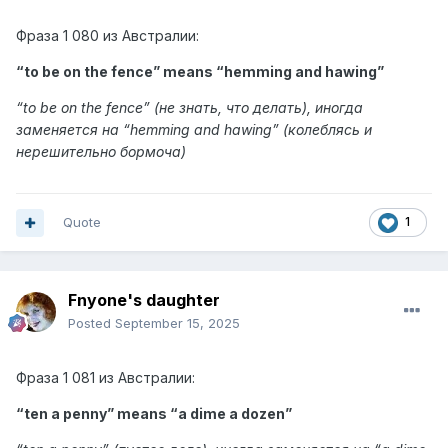
Фраза
1 080 из
Австралии:
“to be on the fence” means “
hemming and hawing
”
“
to be on the fence
” (не знать, что делать), иногда
заменяется на “hemming and hawing” (колеблясь и
нерешительно бормоча
)
Quote
1
Fnyone's daughter
Posted
September 15, 2025
Фраза
1 081 из
Австралии:
“ten a penny” means “
a dime a dozen
”