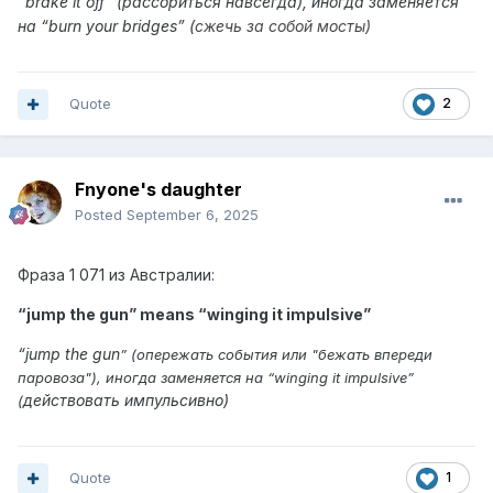
“b
rake it off
” (рассориться навсегда), иногда заменяется
на “burn your bridges” (
сжечь за собой мосты)
Quote
2
Fnyone's daughter
Posted
September 6, 2025
Фраза
1 071 из
Австралии:
“jump the gun” means “
winging it impulsive
”
“jump the gun
” (опережать события или "бежать впереди
паровоза"), иногда заменяется на “winging it impulsive”
действовать
импульсивно)
(
Quote
1