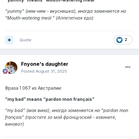
“
yummy
” (ням-ням - вкусняшка),
иногда заменяется на
“Mouth-watering meal ” (
Аппетитная еда
)
Quote
2
Fnyone's daughter
Posted
August 31, 2025
Фраза
1 067 из
Австралии:
“my bad” means “
pardon mon français
”
“
my bad
” (моя вина),
иногда заменяется на “pardon mon
français” (
простите за мой французский - извините,
виноват
)