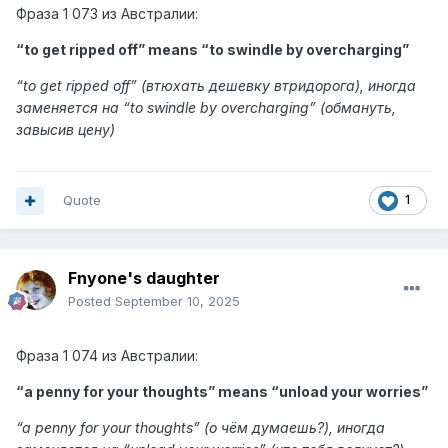
Фраза
1 073 из
Австралии:
“to get ripped off” means “
to swindle by overcharging
”
“
to get ripped off
” (втюхать дешевку втридорога), иногда
заменяется на “to swindle by overcharging” (обмануть,
завысив цену
)
Quote
1
Fnyone's daughter
Posted
September 10, 2025
Фраза
1 074 из
Австралии:
“a penny for your thoughts” means “
unload your worries
”
“
a penny for your thoughts
” (о чём думаешь?), иногда