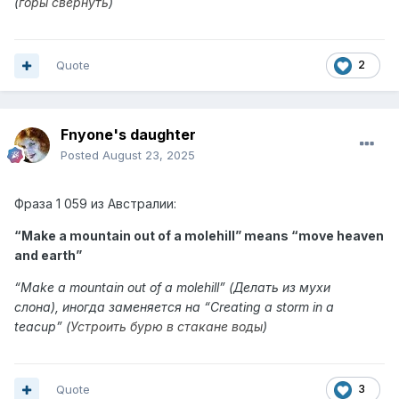
(
горы свернуть
)
Quote
2
Fnyone's daughter
Posted
August 23, 2025
Фраза
1 059 из Австралии:
“Make a mountain out of a molehill” means “
move heaven
and earth
”
“
Make a mountain out of a molehill
” (Делать из мухи
слона),
иногда заменяется на “Creating a storm in a
teacup” (
Устроить бурю в стакане воды
)
Quote
3