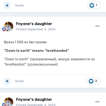
Quote
1
Fnyone's daughter
Posted
September 3, 2025
Фраза
1 068 из
Австралии:
“Down to earth” means “
levelheaded
”
“
Down to earth
” (приземленный), иногда заменяется на
“levelheaded” (
уравновешенный)
Quote
2
Fnyone's daughter
Posted
September 4, 2025