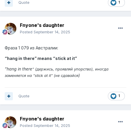
Quote
1
Fnyone's daughter
Posted
September 14, 2025
Фраза
1 079 из
Австралии:
“hang in there” means “
stick at it
”
“
hang in there
” (держись, проявляй упорство), иногда
)
заменяется на “stick at it” (не
сдавайся
Quote
1
Fnyone's daughter
Posted
September 14, 2025