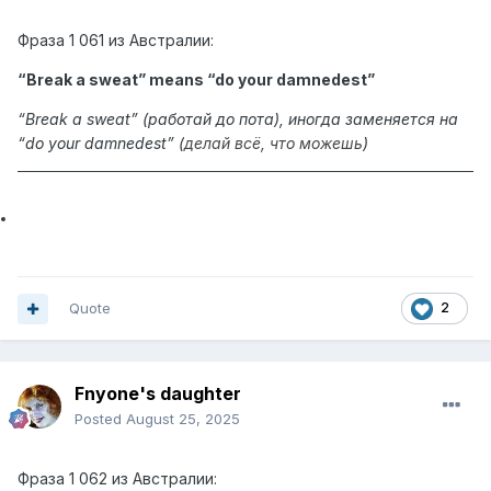
Фраза
1 061 из Австралии:
“Break a sweat” means “
do your damnedest
”
“
Break a sweat
” (работай до пота),
иногда заменяется на
“do your damnedest” (
делай всё, что можешь
)
Quote
2
Fnyone's daughter
Posted
August 25, 2025
Фраза
1 062 из Австралии: