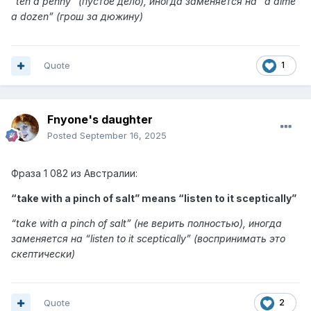
“
ten a penny
” (пустое дело), иногда заменяется на “a dime
a dozen” (грош за дюжину
)
Quote
1
Fnyone's daughter
Posted
September 16, 2025
Фраза
1 082 из
Австралии:
“take with a pinch of salt” means “
listen to it sceptically
”
“
take with a pinch of salt
” (не верить полностью), иногда
заменяется на “listen to it sceptically” (воспринимать это
скептически
)
Quote
2