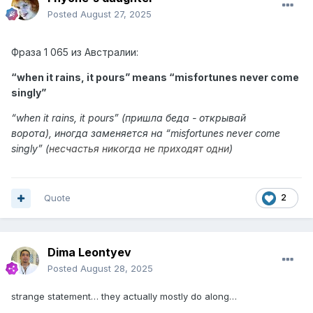
Posted
August 27, 2025
Фраза
1 065 из
Австралии:
“when it rains, it pours” means “
misfortunes never come
singly
”
“
when it rains, it pours
” (пришла беда - открывай
ворота),
иногда заменяется на “misfortunes never come
singly” (
несчастья никогда не приходят одни
)
Quote
2
Dima Leontyev
Posted
August 28, 2025
strange statement… they actually mostly do along…