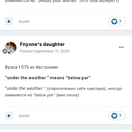
заменяется на “unload your worries” (что тебя волнует?
)
Quote
1
Fnyone's daughter
Posted
September 11, 2025
Фраза
1 075 из
Австралии:
“under the weather ” means “
below par
”
“
under the weather
” (отвратительно себя чувствую), иногда
)
заменяется на “below par” (мне плохо
Quote
1