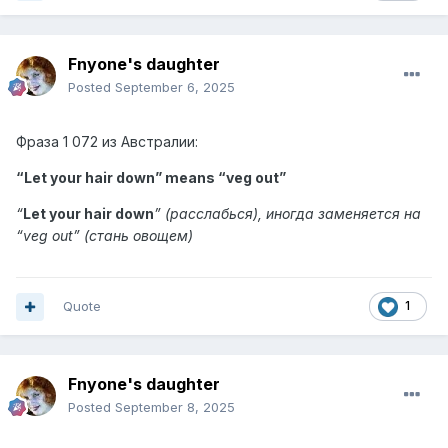
Fnyone's daughter
Posted
September 6, 2025
Фраза
1 072 из
Австралии:
“Let your hair down” means “
veg out
”
“
Let your hair down
” (расслабься), иногда заменяется на
“veg out” (стань овощем
)
Quote
1
Fnyone's daughter
Posted
September 8, 2025