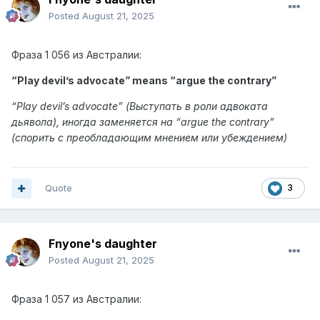
Posted
August 21, 2025
Фраза
1 056 из Австралии:
“Play devil’s advocate” means “
argue the contrary
”
“
Play devil’s advocate
” (Выступать в роли адвоката
дьявола),
иногда заменяется на “argue the contrary”
(спорить с преобладающим мнением или убеждением)
Quote
3
Fnyone's daughter
Posted
August 21, 2025
Фраза
1 057 из Австралии: