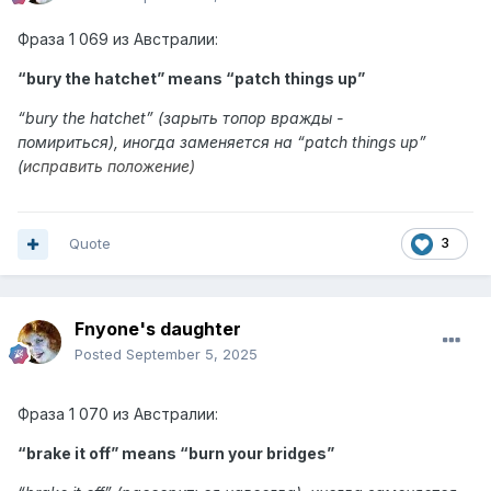
Фраза
1 069 из
Австралии:
“bury the hatchet” means “
patch things up
”
“
bury the hatchet
” (зарыть топор вражды -
помириться), иногда заменяется на “patch things up”
(
исправить положение)
Quote
3
Fnyone's daughter
Posted
September 5, 2025
Фраза
1 070 из
Австралии:
“brake it off” means “
burn your bridges
”