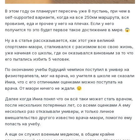
В этом году он планирует пересечь уже 8 пустынь, при чем в
self-supported варианте, когда на все 250км маршрута, вся
провизия, еда и прочее у него на плечах. Если у него
получится то это будет первое такое достижение в мире.
😱
Ну а в статье рассказывается, как этот уже великий
спортсмен-маори, сталкивался с расизмом всю свою жизнь,
уже начиная со школы, где он оказывался виновным за то что
его пытались избить 5 человек.
По окончанию учебы будущий чемпион поступил в универ на
физиотерапевта, мог на врача, но учителя в школе не сказали
Иниа, что с его отличными оценками можно поступать на
врача. От маори ничего не ждали.
😒
Далее когда Иниа понял что он всё таки может стать врачом,
после нескольких потерянных лет, со всеми оценками А ему
несколько раз отказывали универы, и только личное
вмешательство другого известно врача-маори, помогло ему
попасть на учебу.
А еще он служил военным медиком, в общем крайне