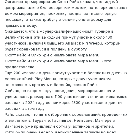
Организатор мероприятия Скотт Райс сказал, что водный
центр изначально был резервным местом, но теперь он станет
домом мероприятия, поскольку предлагает всепогодную
площадку, а также трибуну и отличную платформу для
прыжков в воду.
Ожидается, что в «суперквалификационном» турнире в
Веллингтоне в эти выходные примут участие около 100
участников, включая бывшего All Black Piri Weepu, который
будет соревноваться в полдень в субботу.
Скотт Райс и Элко Ури с чемпионата мира Manu.
Скотт Райс и Элко Ури с чемпионата мира Manu. Фото:
предоставлено
Еще 200 человек в день примут участие в бесплатных дневных
сессиях «Push Play Manu», которые дадут участникам
возможность прыгнуть в бассейн, сказал Райс.
Сейчас, на втором году проведения, мероприятие почти
удвоилось в размерах: с 1100 участников в пяти региональных
заездах в 2024 году до примерно 1800 участников в девяти
заездах в этом году.
Райс сказал, что пять отборочных соревнований, проведенных
этим летом в Тауранге, Гастингсе, Нельсоне, Мангере и
Вангарее, уже привлекли сотни участников и зрителей.
«Это было очень весело, великолепные таланты во всех