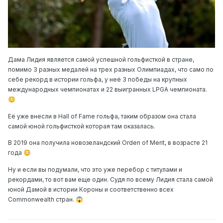
Дама Лидия является самой успешной гольфисткой в стране,
помимо 3 разных медалей на трех разных Олимпиадах, что само по
себе рекорд в истории гольфа, у неё 3 победы на крупных
международных чемпионатах и 22 выигранных LPGA чемпионата.
😳
Её уже внесли в Hall of Fame гольфа, таким образом она стала
самой юной гольфисткой которая там оказалась.
В 2019 она получила новозеландский Orden of Merit, в возрасте 21
года
😳
Ну и если вы подумали, что это уже перебор с титулами и
рекордами, то вот вам еще один. Судя по всему Лидия стала самой
юной Дамой в истории Короны и соответственно всех
Commonwealth стран.
😱