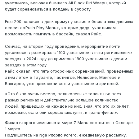
участников, включая бывшего All Black Piri Weepu, который
будет соревноваться в полдень в субботу.
Еще 200 человек в день примут участие в бесплатных дневных
сессиях «Push Play Manu», которые дадут участникам
возможность прыгнуть в бассейн, сказал Райс.
Сейчас, на втором году проведения, мероприятие почти
удвоилось в размерах: с 1100 участников в пяти региональных
заездах в 2024 году до примерно 1800 участников в девяти
заездах в этом году.
Райс сказал, что пять отборочных соревнований, проведенных
этим летом в Тауранге, Гастингсе, Нельсоне, Мангере и
Вангарее, уже привлекли сотни участников и зрителей.
«Это было очень весело, великолепные таланты во всех
разных регионах и действительно большое количество
людей, пришедших на каждое из них, зная, что это их билет,
возможно, если они хорошо выступят, в гранд-финал».
Финал второго чемпионата мира Z Manu состоится в Окленде
1 марта.
Подпишитесь на Ngā Pitopito Kōrero, ежедневную рассылку,