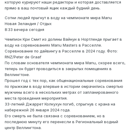
которую курируют наши редакторы и которая доставляется
прямо в ваш почтовый ящик каждый будний день.
Сотни людей прыгнут в воду на чемпионате мира Manu
Новая Зеландия / Отдых
8:33 вечера сегодня
Чемпион Кри Смит из долины Вайнуи в Нортленде прыгает в
воду на соревнованиях Manu Masters в Расселле.
Соревнование по дайвингу в Расселле в 2024 году. Фото:
RNZ/Peter de Graaf
По словам основателя чемпионата мира Manu, скорее всего,
теперь он будет проводиться в закрытых помещениях в
Веллингтоне.
Прошел год с тех пор, как общенациональные соревнования
по прыжкам в воду впервые в истории омрачились смертью
мужчины всего в нескольких метрах от запланированного
места проведения мероприятия.
33-летний Джаррет Колкухун погиб, спрыгнув с крана на
набережной 26 января 2024 года.
Его смерть не была связана с соревнованием, но в
последнюю минуту его перенесли в Региональный водный
центр Веллингтона.