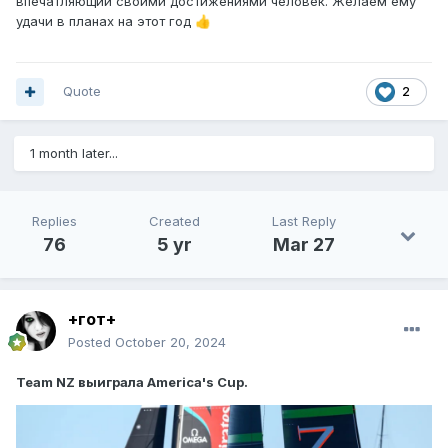
впечатляющий своими достижениями человек. Желаем ему
удачи в планах на этот год
👍
Quote
2
1 month later...
Replies
Created
Last Reply
76
5 yr
Mar 27
+гот+
Posted
October 20, 2024
Team NZ выиграла America's Cup.