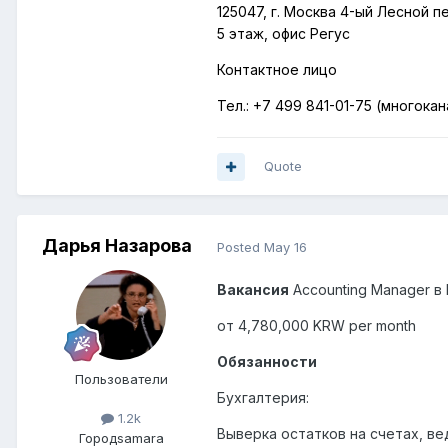
125047, г. Москва 4-ый Лесной 
5 этаж, офис Регус
Контактное лицо
Тел.:
+7 499 841-01-75 (многока
Quote
Дарья Назарова
Posted
May 16
Вакансия
Accounting
Manager
в
от 4,780,000 KRW per
month
Обязанности
Пользователи
Бухгалтерия:
1.2k
Выверка остатков на счетах, ве
Город
samara