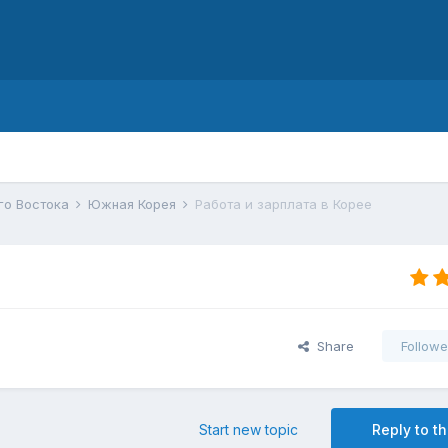
d
го Востока
Южная Корея
Работа и зарплата в Корее
Share
Followe
Start new topic
Reply to th