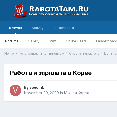
Browse
Activity
Leaderboard
Forums
Gallery
Staff
Online Users
Leaderboar
Home
По странам и континентам
Страны Ближнего и Дальне
Работа и зарплата в Корее
By
vovchik
November 29, 2009
in
Южная Корея