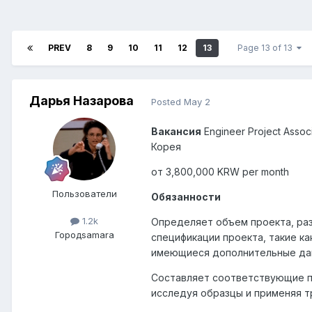
PREV
8
9
10
11
12
13
Page 13 of 13
Дарья Назарова
Posted
May 2
Вакансия
Engineer Project Assoc
Корея
от 3,800,000 KRW per month
Пользователи
Обязанности
1.2k
Определяет объем проекта, ра
Город
samara
спецификации проекта, такие ка
имеющиеся дополнительные дан
Составляет соответствующие п
исследуя образцы и применяя т