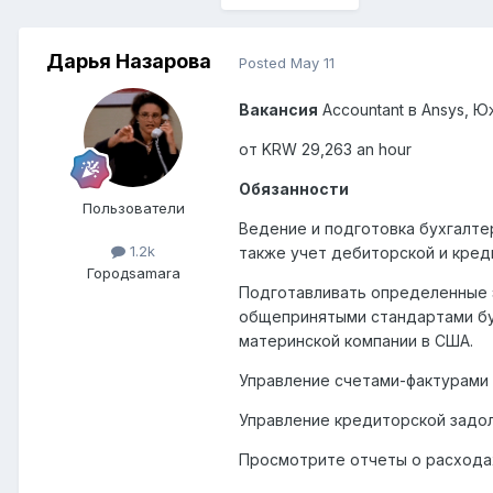
Дарья Назарова
Posted
May 11
Вакансия
Accountant
в
Ansys
, Ю
от KRW 29,263 an hour
Обязанности
Пользователи
Ведение и подготовка бухгалтер
1.2k
также учет дебиторской и кред
Город
samara
Подготавливать определенные 
общепринятыми стандартами бу
материнской компании в США.
Управление счетами-фактурами
Управление кредиторской зад
Просмотрите отчеты о расхода