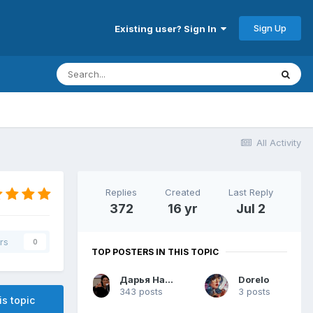
Sign Up
Existing user? Sign In
All Activity
Replies
Created
Last Reply
372
16 yr
Jul 2
rs
0
TOP POSTERS IN THIS TOPIC
Дарья Назарова
Dorelo
343 posts
3 posts
is topic