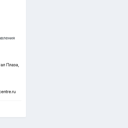
авления
ал Плаза,
centre
.
ru