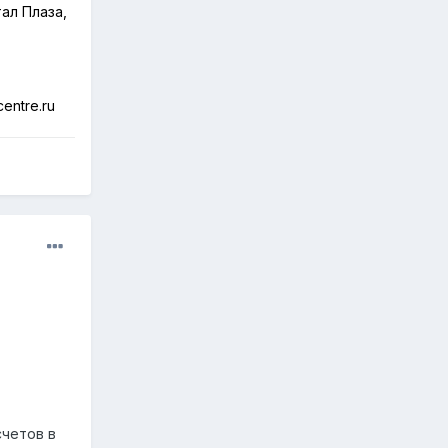
ал Плаза,
centre
.
ru
счетов в