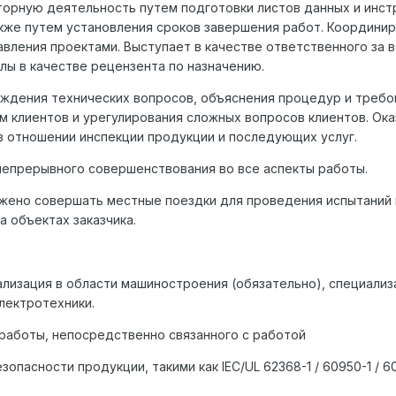
орную деятельность путем подготовки листов данных и инст
акже путем установления сроков завершения работ. Координи
вления проектами. Выступает в качестве ответственного за 
лы в качестве рецензента по назначению.
ждения технических вопросов, объяснения процедур и требов
 клиентов и урегулирования сложных вопросов клиентов. Ок
 отношении инспекции продукции и последующих услуг.
непрерывного совершенствования во все аспекты работы.
жено совершать местные поездки для проведения испытаний 
 объектах заказчика.
ализация в области машиностроения (обязательно), специализ
лектротехники.
работы, непосредственно связанного с работой
опасности продукции, такими как IEC/UL 62368-1 / 60950-1 / 6