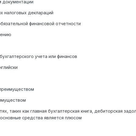
м документации
х налоговых деклараций
обязательной финансовой отчетности
чению
бухгалтерского учета или финансов
нглийски
я преимуществом
еимуществом
ях, таких как главная бухгалтерская книга, дебиторская задо
 основные средства является плюсом