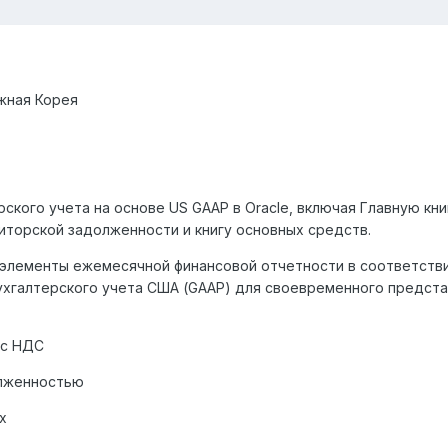
жная Корея
ского учета на основе US GAAP в Oracle, включая Главную книг
иторской задолженности и книгу основных средств.
элементы ежемесячной финансовой отчетности в соответстви
хгалтерского учета США (GAAP) для своевременного предст
 с НДС
олженностью
х