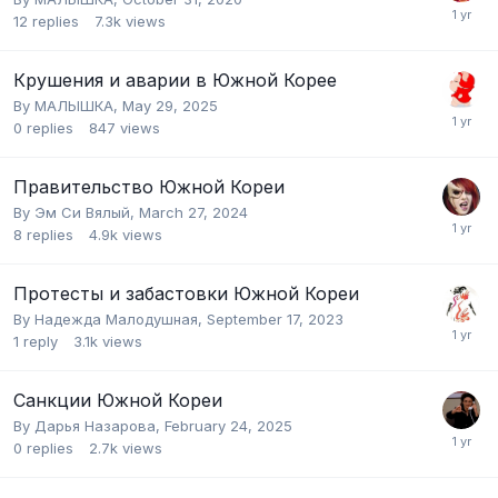
12
replies
7.3k
views
Крушения и аварии в Южной Корее
By
МАЛЫШКА
,
May 29, 2025
0
replies
847
views
Правительство Южной Кореи
By
Эм Си Вялый
,
March 27, 2024
8
replies
4.9k
views
Протесты и забастовки Южной Кореи
By
Надежда Малодушная
,
September 17, 2023
1
reply
3.1k
views
Санкции Южной Кореи
By
Дарья Назарова
,
February 24, 2025
0
replies
2.7k
views