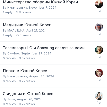
Министерство обороны Южной Кореи
By
Нічия донька
,
November 7, 2024
1
reply
3.3k
views
Медицина Южной Кореи
By
МАЛЫШКА
,
April 21, 2024
1
reply
776
views
Телевизоры LG и Samsung следят за вами
By
C++boy
,
September 27, 2024
0
replies
3.5k
views
Порно в Южной Корее
By
Нічия донька
,
August 30, 2024
0
replies
3.7k
views
Свидания в Южной Корее
By
Sofia
,
August 26, 2024
0
replies
3.7k
views