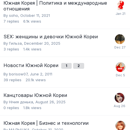
Южная Корея | Политика и международные
отношения
By
soho
,
October 11, 2021
7
replies
6.1k
views
SEX: женщины и девочки Южной Кореи
By
Гильза
,
December 20, 2025
3
replies
1.4k
views
Новости Южной Кореи
1
2
By
borisow07
,
June 2, 2011
39
replies
20.1k
views
Канцтовары Южной Кореи
By
Нічия донька
,
August 26, 2025
0
replies
1.8k
views
Южная Корея | Бизнес и технологии
By
МАЛЫШКА
,
October 31, 2020