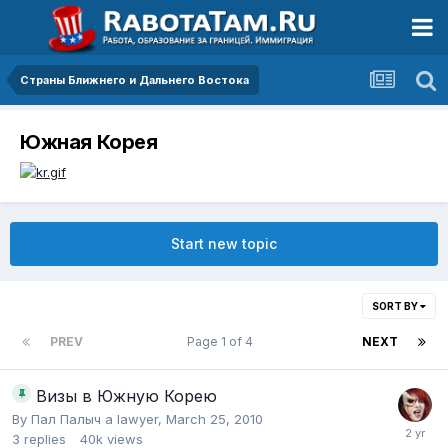
Страны Ближнего и Дальнего Востока
Южная Корея
Start new topic
SORT BY
PREV
Page 1 of 4
NEXT
Визы в Южную Корею
By
Пал Палыч a lawyer
,
March 25, 2010
3
replies
40k
views