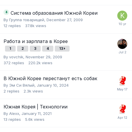
Система образования Южной Кореи
By
Группа товарищей
,
December 27, 2009
12
replies
37.8k
views
Работа и зарплата в Корее
1
2
3
4
13
By
vovchik
,
November 29, 2009
372
replies
220.2k
views
В Южной Корее перестанут есть собак
By
Эм Си Вялый
,
January 10, 2024
2
replies
2.3k
views
Южная Корея | Технологии
By
Alexx
,
January 11, 2021
13
replies
5.6k
views