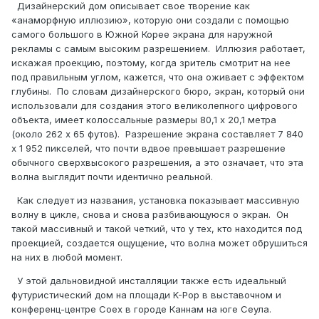
Дизайнерский дом описывает свое творение как
«анаморфную иллюзию», которую они создали с помощью
самого большого в Южной Корее экрана для наружной
рекламы с самым высоким разрешением. Иллюзия работает,
искажая проекцию, поэтому, когда зритель смотрит на нее
под правильным углом, кажется, что она оживает с эффектом
глубины. По словам дизайнерского бюро, экран, который они
использовали для создания этого великолепного цифрового
объекта, имеет колоссальные размеры 80,1 x 20,1 метра
(около 262 x 65 футов). Разрешение экрана составляет 7 840
x 1 952 пикселей, что почти вдвое превышает разрешение
обычного сверхвысокого разрешения, а это означает, что эта
волна выглядит почти идентично реальной.
Как следует из названия, установка показывает массивную
волну в цикле, снова и снова разбивающуюся о экран. Он
такой массивный и такой четкий, что у тех, кто находится под
проекцией, создается ощущение, что волна может обрушиться
на них в любой момент.
У этой дальновидной инсталляции также есть идеальный
футуристический дом на площади K-Pop в выставочном и
конференц-центре Coex в городе Каннам на юге Сеула.