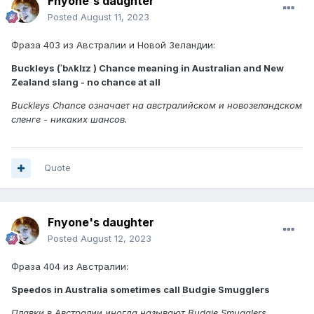
Fnyone's daughter
Posted
August 11, 2023
Фраза 403 из Австралии и Новой Зеландии:
Buckleys (ˈbʌklɪz ) Chance meaning in Australian and New
Zealand slang - no chance at all
Buckleys Chance означает на австралийском и новозеландском
сленге - никаких шансов.
Quote
Fnyone's daughter
Posted
August 12, 2023
Фраза 404 из Австралии:
Speedos in Australia sometimes call Budgie Smugglers
Плавки в Австралии иногда называют Budgie Smugglers