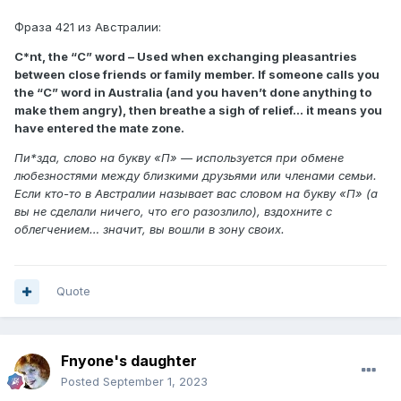
Фраза 421 из Австралии:
C*nt, the “C” word – Used when exchanging pleasantries
between close friends or family member. If someone calls you
the “C” word in Australia (and you haven’t done anything to
make them angry), then breathe a sigh of relief… it means you
have entered the mate zone.
Пи*зда, слово на букву «П» — используется при обмене
любезностями между близкими друзьями или членами семьи.
Если кто-то в Австралии называет вас словом на букву «П» (а
вы не сделали ничего, что его разозлило), вздохните с
облегчением… значит, вы вошли в зону своих.
Quote
Fnyone's daughter
Posted
September 1, 2023