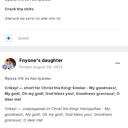
Crack the shits
Злиться на кого-то или что-то
Quote
Fnyone's daughter
Posted
August 29, 2023
Фраза 419 из Австралии:
Crikey! — short for Christ the King! Similar - My goodness!,
My god!, Oh my god!, God bless you!, Goodness gracious!, O
dear me!
Crikey! — сокращение от Christ the King! Наподобие - My
goodness!, My god!, Oh my god!, God bless you!, Goodness
gracious!, O dear me!