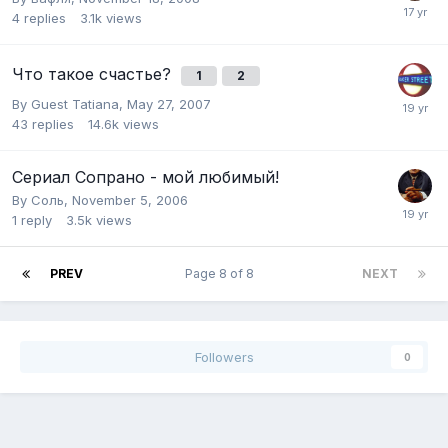
4
replies
3.1k
views
Что такое счастье?
1
2
By Guest Tatiana,
May 27, 2007
43
replies
14.6k
views
Сериал Сопрано - мой любимый!
By
Соль
,
November 5, 2006
1
reply
3.5k
views
PREV
Page 8 of 8
NEXT
Followers
0