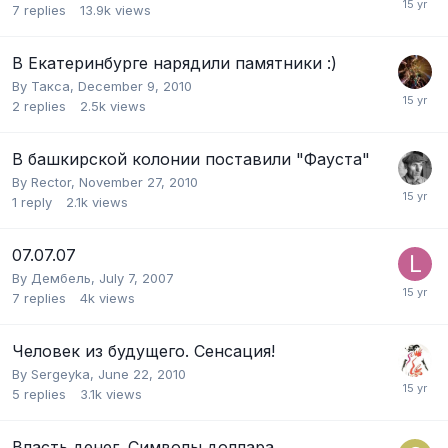
7
replies
13.9k
views
В Екатеринбурге нарядили памятники :)
By
Такса
,
December 9, 2010
2
replies
2.5k
views
В башкирской колонии поставили "Фауста"
By
Rector
,
November 27, 2010
1
reply
2.1k
views
07.07.07
By
Дембель
,
July 7, 2007
7
replies
4k
views
Человек из будущего. Сенсация!
By
Sergeyka
,
June 22, 2010
5
replies
3.1k
views
Власть денег. Символы доллара.