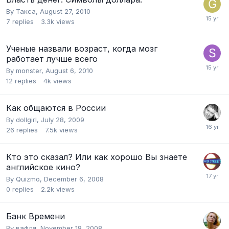
By
Такса
,
August 27, 2010
7
replies
3.3k
views
Ученые назвали возраст, когда мозг
работает лучше всего
By
monster
,
August 6, 2010
12
replies
4k
views
Как общаются в России
By
dollgirl
,
July 28, 2009
26
replies
7.5k
views
Кто это сказал? Или как хорошо Вы знаете
английское кино?
By
Quizmo
,
December 6, 2008
0
replies
2.2k
views
Банк Времени
By
вафля
,
November 18, 2008