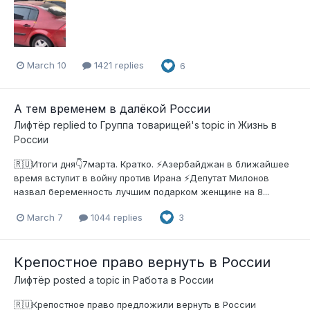
March 10
1421 replies
6
А тем временем в далёкой России
Лифтёр
replied to
Группа товарищей
's topic in
Жизнь в
России
🇷🇺Итоги дня👇7марта. Кратко. ⚡️Азербайджан в ближайшее
время вступит в войну против Ирана ⚡️Депутат Милонов
назвал беременность лучшим подарком женщине на 8...
March 7
1044 replies
3
Крепостное право вернуть в России
Лифтёр
posted a topic in
Работа в России
🇷🇺Крепостное право предложили вернуть в России