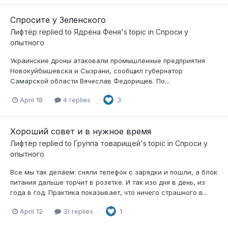
Спросите у Зеленского
Лифтёр
replied to
Ядрёна Феня
's topic in
Спроси у
опытного
Украинские дроны атаковали промышленные предприятия
Новокуйбышевска и Сызрани, сообщил губернатор
Самарской области Вячеслав Федорищев. По...
April 18
4 replies
3
Хороший совет и в нужное время
Лифтёр
replied to
Группа товарищей
's topic in
Спроси у
опытного
Все мы так делаем: сняли телефон с зарядки и пошли, а блок
питания дальше торчит в розетке. И так изо дня в день, из
года в год. Практика показывает, что ничего страшного в...
April 12
31 replies
1