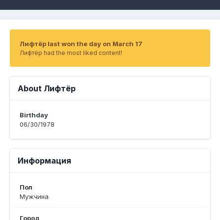
Лифтёр last won the day on March 17
Лифтёр had the most liked content!
About Лифтёр
Birthday
06/30/1978
Информация
Пол
Мужчина
Город