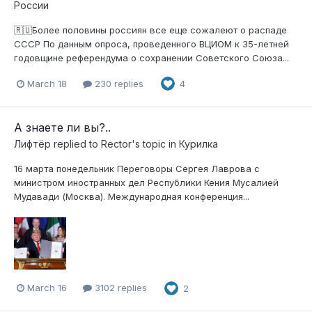
России
🇷🇺Более половины россиян все еще сожалеют о распаде
СССР По данным опроса, проведенного ВЦИОМ к 35-летней
годовщине референдума о сохранении Советского Союза...
March 18
230 replies
4
А знаете ли вы?..
Лифтёр
replied to
Rector
's topic in
Курилка
16 марта понедельник Переговоры Сергея Лаврова с
министром иностранных дел Республики Кения Мусалией
Мудавади (Москва). Международная конференция...
March 16
3102 replies
2