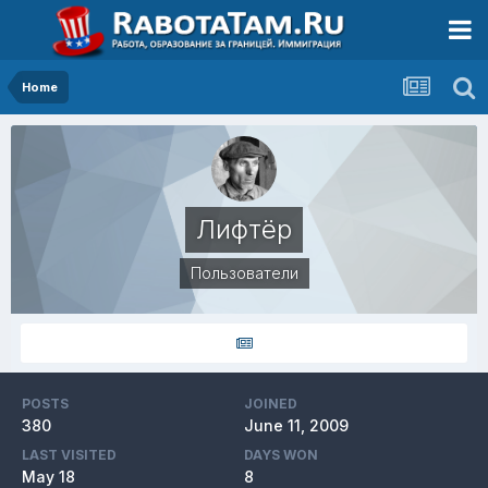
Home
Лифтёр
Пользователи
POSTS
JOINED
380
June 11, 2009
LAST VISITED
DAYS WON
May 18
8