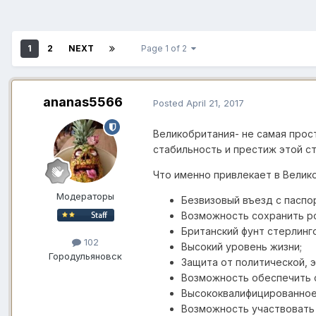
1
2
NEXT
Page 1 of 2
ananas5566
Posted
April 21, 2017
Великобритания- не самая прост
стабильность и престиж этой ст
Что именно привлекает в Велик
Модераторы
Безвизовый въезд с паспо
Возможность сохранить ро
Британский фунт стерлинго
102
Высокий уровень жизни;
Город
ульяновск
Защита от политической, 
Возможность обеспечить 
Высококвалифицированное
Возможность участвовать