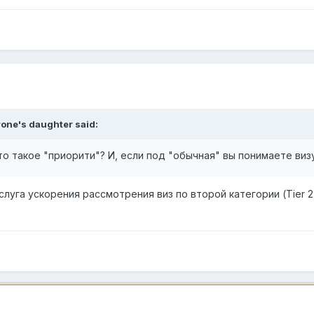
one's daughter
said:
то такое "приорити"? И, если под "обычная" вы понимаете визу
это услуга ускорения рассмотрения виз по второй категории (Ti