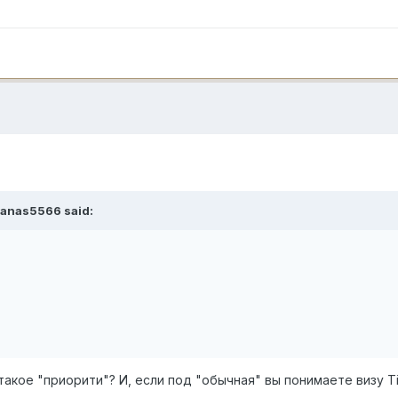
nanas5566
said:
такое "приорити"? И, если под "обычная" вы понимаете визу Ti