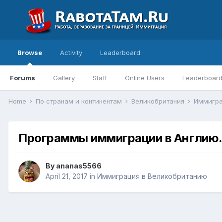
Browse
Activity
Leaderboard
Forums
Gallery
Staff
Online Users
Leaderboar
Home
По странам и континентам
Великобритания
Иммигра
Программы иммиграции в Англию
By
ananas5566
April 21, 2017
in
Иммиграция в Великобританию