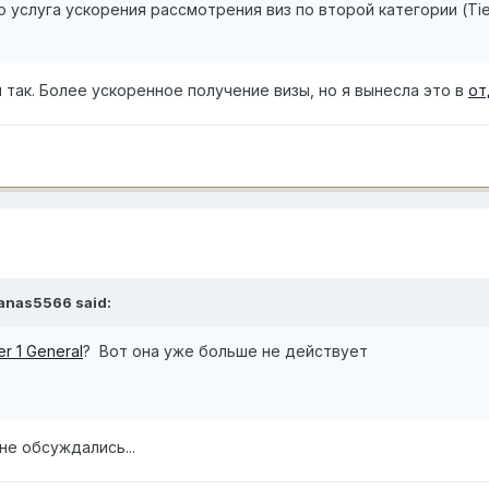
, это услуга ускорения рассмотрения виз по второй категории (T
так. Более ускоренное получение визы, но я вынесла это в
от
anas5566
said:
er 1 General
? Вот она уже больше не действует
не обсуждались...