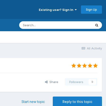
Sign Up
Existing user? Sign In
All Activity
Share
Followers
0
Start new topic
Reply to this topic