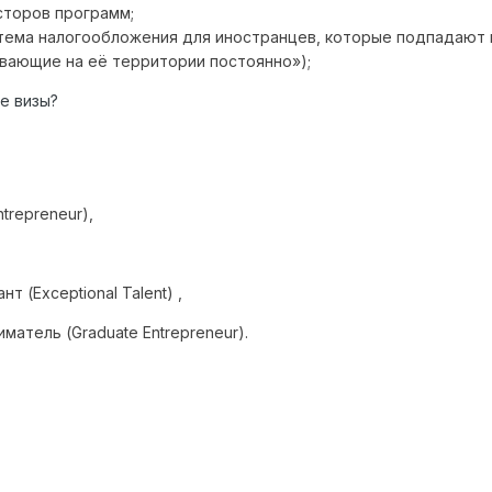
сторов программ;
тема налогообложения для иностранцев, которые подпадают по
вающие на её территории постоянно»);
е визы?
ntrepreneur
),
нт (
Exceptional Talent)
,
иматель (
Graduate Entrepreneur)
.