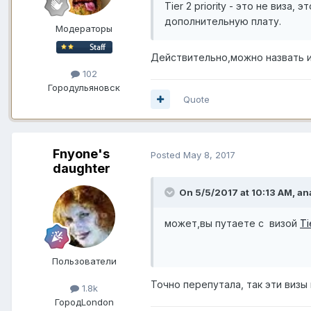
Tier 2 priority - это не виза
дополнительную плату.
Модераторы
Действительно,можно назвать и 
102
Город
ульяновск
Quote
Fnyone's
Posted
May 8, 2017
daughter
On 5/5/2017 at 10:13 AM,
an
может,вы путаете с визой
Ti
Пользователи
Точно перепутала, так эти визы 
1.8k
Город
London