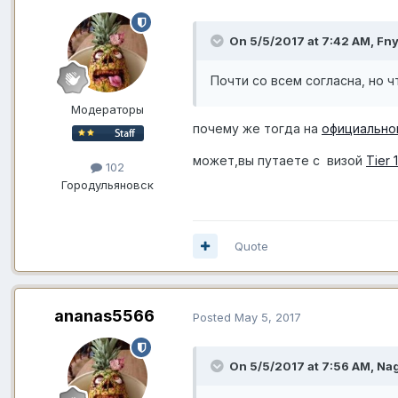
On 5/5/2017 at 7:42 AM,
Fny
Почти со всем согласна, но ч
Модераторы
почему же тогда на
официально
может,вы путаете с визой
Tier 
102
Город
ульяновск
Quote
ananas5566
Posted
May 5, 2017
On 5/5/2017 at 7:56 AM,
Nag