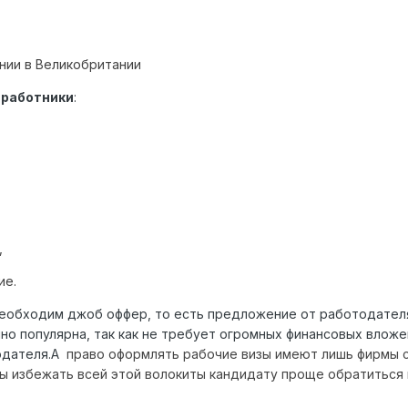
нии в Великобритании
е работники
:
,
ие.
необходим джоб оффер, то есть предложение от работодателя
но популярна, так как не требует огромных финансовых вложе
одателя.А
п
раво оформлять рабочие визы имеют лишь фирмы с
ы избежать всей этой волокиты кандидату проще обратиться 