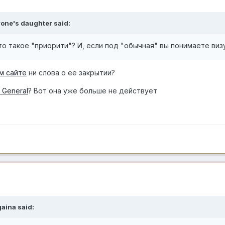
one's daughter
said:
то такое "приорити"? И, если под "обычная" вы понимаете визу
м сайте
ни слова о ее закрытии?
1 General
? Вот она уже больше не действует
aina
said: