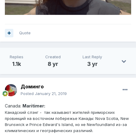
Quote
Replies
Created
Last Reply
1.1k
8 yr
3 yr
Доминго
Posted
January 21, 2019
Canad
a:
Maritimer:
Канадский слэн г - так называют жителей приморских
провинций на восточном побережье Канады: Nova Scotia, New
Brunswick и Prince Edward's Island, но не Newfoundland из-за
климатических и географических различий.