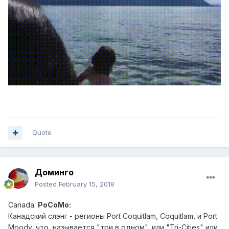
Quote
Доминго
Posted
February 15, 2019
Canad
a:
PoCoMo:
Канадский слэн г - регионы Port Coquitlam, Coquitlam, и Port
Moody, что, называется "три в одном", или "Tri-Cities" или