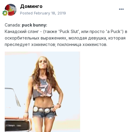
Доминго
Posted
February 18, 2019
Canad
a:
puck bunny:
Канадский слэн г - (также 'Puck Slut', или просто 'a Puck') в
оскорбительных выражениях, молодая девушка, которая
преследует хоккеистов; поклонница хоккеистов.