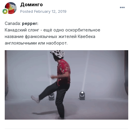
Доминго
Posted
February 12, 2019
Canad
a:
pepper:
Канадский слэн г - ещё одно оскорбительное
название франкоязычных жителей Квебека
англоязычными или наоборот.