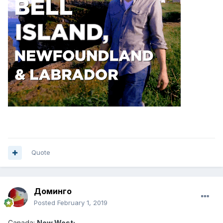
Quote
Доминго
Posted
February 1, 2019
Canad
a:
New West: