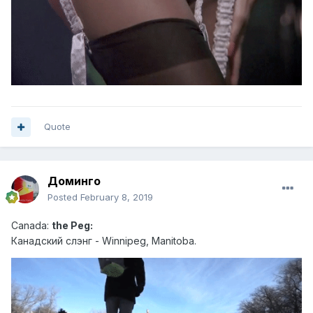
Quote
Доминго
Posted
February 8, 2019
Canad
a:
the Peg:
Канадский слэн г - Winnipeg, Manitoba.