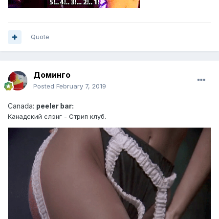
Quote
Доминго
Posted
February 7, 2019
Canad
a:
peeler bar:
Канадский слэн г - Стрип клуб.