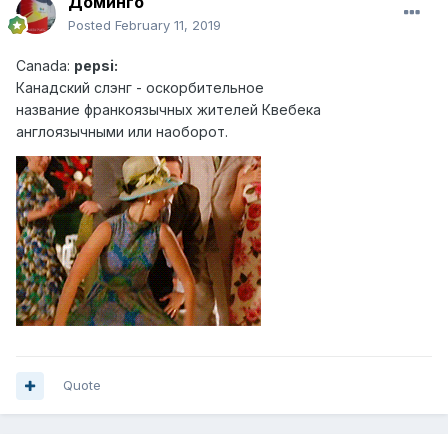
Доминго
Posted
February 11, 2019
Canad
a:
pepsi:
Канадский слэн г - оскорбительное
название франкоязычных жителей Квебека
англоязычными или наоборот.
Quote