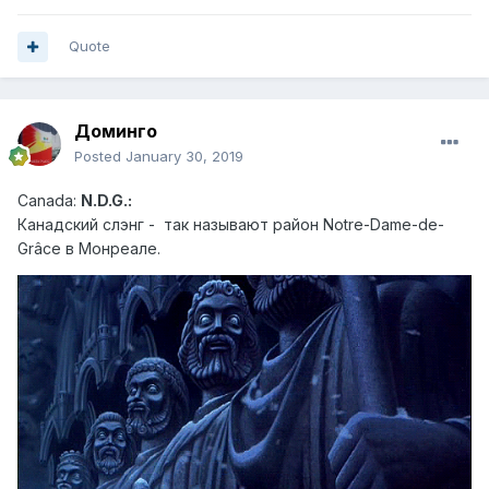
Quote
Доминго
Posted
January 30, 2019
Canad
a:
N.D.G.:
Канадский слэн г - так называют район Notre-Dame-de-
Grâce в Монреале.