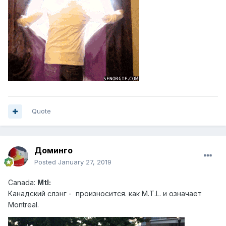
Quote
Доминго
Posted
January 27, 2019
Canad
a:
Mtl:
Канадский слэн г - произносится. как M.T.L. и означает
Montreal.