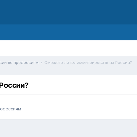
d
ссии по профессиям
Сможете ли вы иммигрировать из России?
 России?
профессиям