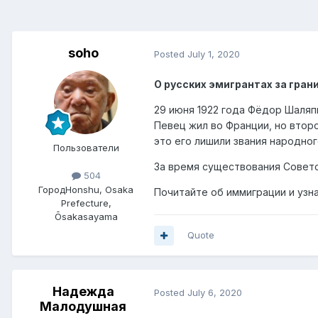
soho
Posted
July 1, 2020
О русских эмигрантах за гран
29 июня 1922 года Фёдор Шаляпи
Певец жил во Франции, но втор
это его лишили звания народно
Пользователи
За время существования Советс
504
Город
Honshu, Osaka
Почитайте об иммиграции и узн
Prefecture,
Ōsakasayama
Quote
Надежда
Posted
July 6, 2020
Малодушная