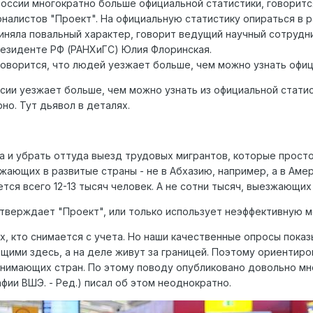
России многократно больше официальной статистики, говорит
алистов "Проект". На официальную статистику опираться в р
риняла повальный характер, говорит ведущий научный сотрудн
резиденте РФ (РАНХиГС) Юлия Флоринская.
говорится, что людей уезжает больше, чем можно узнать офиц
ии уезжает больше, чем можно узнать из официальной статист
но. Тут дьявол в деталях.
та и убрать оттуда выезд трудовых мигрантов, которые просто
жающих в развитые страны - не в Абхазию, например, а в Амер
ется всего 12-13 тысяч человек. А не сотни тысяч, выезжающих 
 утверждает "Проект", или только использует неэффективную 
ех, кто снимается с учета. Но наши качественные опросы пок
ющими здесь, а на деле живут за границей. Поэтому ориентир
нимающих стран. По этому поводу опубликовано довольно мн
ии ВШЭ. - Ред.) писал об этом неоднократно.