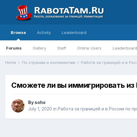
Browse
Activity
Leaderboard
Forums
Gallery
Staff
Online Users
Leaderboar
Home
По странам и континентам
Работа за границей и в Ро
Сможете ли вы иммигрировать из
By
soho
July 1, 2020
in
Работа за границей и в России по 