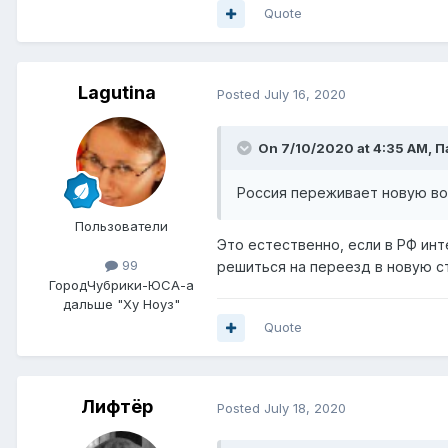
Quote
Lagutina
Posted
July 16, 2020
On 7/10/2020 at 4:35 AM,
П
Россия переживает новую во
Пользователи
Это естественно, если в РФ инт
99
решиться на переезд в новую ст
Город
Чубрики-ЮСА-а
дальше "Ху Ноуз"
Quote
Лифтёр
Posted
July 18, 2020