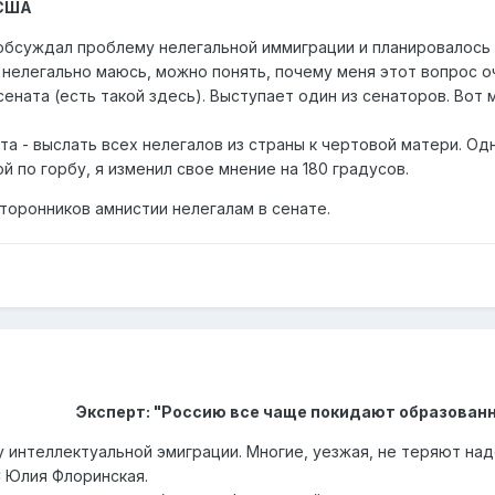
 США
бсуждал проблему нелегальной иммиграции и планировалось 
д нелегально маюсь, можно понять, почему меня этот вопрос 
сената (есть такой здесь). Выступает один из сенаторов. Вот
та - выслать всех нелегалов из страны к чертовой матери. Од
й по горбу, я изменил свое мнение на 180 градусов.
торонников амнистии нелегалам в сенате.
Эксперт: "Россию все чаще покидают образован
интеллектуальной эмиграции. Многие, уезжая, не теряют наде
 Юлия Флоринская.