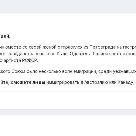
ицей.
н вместе со своей женой отправился из Петрограда на гастро
ого гражданства у него не было. Однажды Шаляпин пожертвова
го артиста РСФСР.
кого Союза было несколько волн эмиграции, среди уезжавших
айте,
сможете ли вы
иммигрировать в Австралию или Канаду,