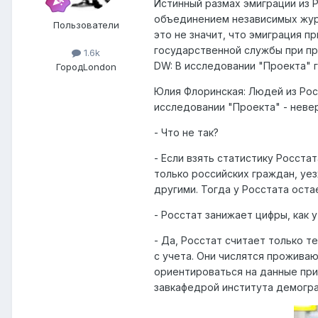
Истинный размах эмиграции из 
объединением независимых журн
Пользователи
это не значит, что эмиграция п
государственной службы при п
1.6k
DW: В исследовании "Проекта" 
Город
London
Юлия Флоринская: Людей из Росс
исследовании "Проекта" - невер
- Что не так?
- Если взять статистику Росста
только российских граждан, уез
другими. Тогда у Росстата оста
- Росстат занижает цифры, как
- Да, Росстат считает только т
с учета. Они числятся прожива
ориентироваться на данные при
завкафедрой института демограф