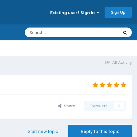
Sign Up
Existing user? Sign In
All Activity
Share
Followers
0
Start new topic
Reply to this topic