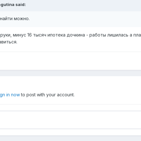
agutina
said:
 найти можно.
на руки, минус 16 тысяч ипотека дочкина - работы лишилась а п
авиться.
ign in now
to post with your account.