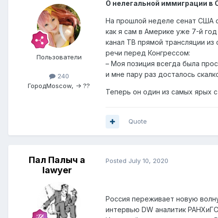
О нелегальной иммиграции в
На прошлой неделе сенат США о
как я сам в Америке уже 7-й го
канал ТВ прямой трансляции из 
речи перед Конгрессом:
Пользователи
– Моя позиция всегда была прос
и мне пару раз досталось скалко
240
Город
Moscow, -> ??
Теперь он один из самых ярых с
Quote
Пал Палыч a
Posted
July 10, 2020
lawyer
Россия переживает новую волну 
интервью DW аналитик РАНХиГС