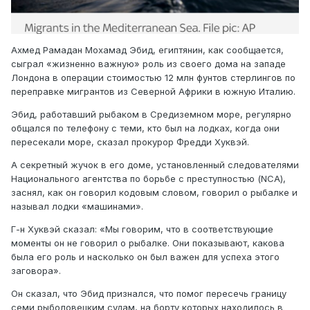
Ахмед Рамадан Мохамад Эбид, египтянин, как сообщается,
сыграл «жизненно важную» роль из своего дома на западе
Лондона в операции стоимостью 12 млн фунтов стерлингов по
переправке мигрантов из Северной Африки в южную Италию.
Эбид, работавший рыбаком в Средиземном море, регулярно
общался по телефону с теми, кто был на лодках, когда они
пересекали море, сказал прокурор Фредди Хуквэй.
А секретный жучок в его доме, установленный следователями
Национального агентства по борьбе с преступностью (NCA),
заснял, как он говорил кодовым словом, говорил о рыбалке и
называл лодки «машинами».
Г-н Хуквэй сказал: «Мы говорим, что в соответствующие
моменты он не говорил о рыбалке. Они показывают, какова
была его роль и насколько он был важен для успеха этого
заговора».
Он сказал, что Эбид признался, что помог пересечь границу
семи рыболовецким судам, на борту которых находилось в