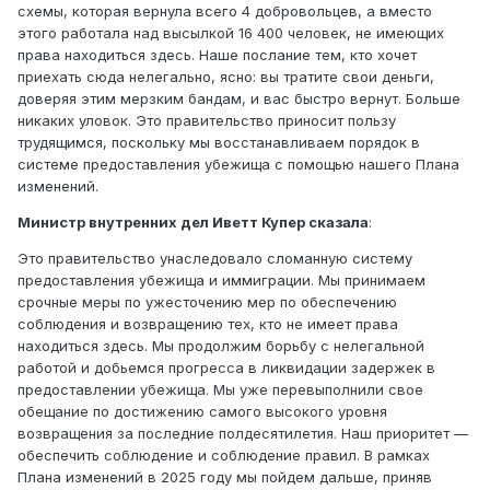
схемы, которая вернула всего 4 добровольцев, а вместо
этого работала над высылкой 16 400 человек, не имеющих
права находиться здесь. Наше послание тем, кто хочет
приехать сюда нелегально, ясно: вы тратите свои деньги,
доверяя этим мерзким бандам, и вас быстро вернут. Больше
никаких уловок. Это правительство приносит пользу
трудящимся, поскольку мы восстанавливаем порядок в
системе предоставления убежища с помощью нашего Плана
изменений.
Министр внутренних дел Иветт Купер сказала
:
Это правительство унаследовало сломанную систему
предоставления убежища и иммиграции. Мы принимаем
срочные меры по ужесточению мер по обеспечению
соблюдения и возвращению тех, кто не имеет права
находиться здесь. Мы продолжим борьбу с нелегальной
работой и добьемся прогресса в ликвидации задержек в
предоставлении убежища. Мы уже перевыполнили свое
обещание по достижению самого высокого уровня
возвращения за последние полдесятилетия. Наш приоритет —
обеспечить соблюдение и соблюдение правил. В рамках
Плана изменений в 2025 году мы пойдем дальше, приняв