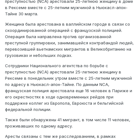
преступностью (NCA) арестовали 25-летнюю женщину в доме
в Рексеме вместе с 25-летним мужчиной в Ньюкасл-апон-
Тайне 30 марта.
Женщина была арестована в валлийском городе в связи со
скоординированной операцией с французской полицией.
Операция была направлена против организованной
преступной группировки, занимавшейся контрабандой людей,
перевозившей вьетнамских мигрантов в Великобританию на
грузовиках и небольших лодках.
Сотрудники Национального агентства по борьбе с
преступностью (NCA) арестовали 25-летнюю женщину в
Рексеме в понедельник утром вместе с 25-летним мужчиной
по адресу в Ньюкасл-апон-Тайне. По данным NCA,
французская полиция арестовала еще 16 человек в Париже и
его окрестностях в ходе одновременных рейдов при
поддержке коллег из Европола, Евроюста и бельгийской
федеральной полиции.
Также были обнаружены 41 мигрант, в том числе 11 человек,
проживавших по одному адресу.
Аресты связаны с тем же расследованием, в рамках