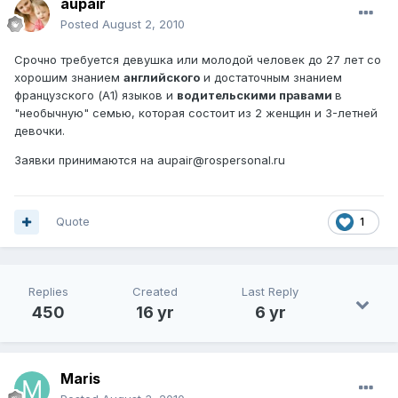
aupair
Posted
August 2, 2010
Срочно требуется девушка или молодой человек до 27 лет со
хорошим знанием
английского
и достаточным знанием
французского (А1) языков и
водительскими правами
в
"необычную" семью, которая состоит из 2 женщин и 3-летней
девочки.
Заявки принимаются на aupair@rospersonal.ru
Quote
1
Replies
Created
Last Reply
450
16 yr
6 yr
Maris