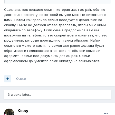
разговаривать.
Светлана, как правило семья, которая ищет au pair, обычно
P.S. Если это важно, то семья сама откликнулась на мою
дают свою эл.почту, по которой вы уже можете связаться с
страничку в интернете и предложила пообщаться по
ними. Потом как правило семья беседует с девочками по
телефону, я сама разместила свой профайл и сама ищу
скайпу. Никто не должен от вас требовать, чтобы вы с ними
семью, без агентства.
общались по телефону. Если семья предложила вам им
позвонить на телефон, то это скорей всего означает, что это
мошенники, которые промышляют таким образом. Найти
семью вы можете сами, но семья все равно должна будет
обратиться в голландское агентство, чтобы они помогли
оформить семье все документы для au pair. Семьи
оформлением документов сами никогда не занимаются.
Quote
3 weeks later...
Kissy