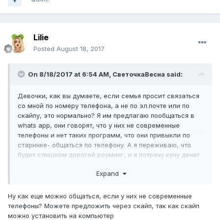
Lilie
Posted
August 18, 2017
On 8/18/2017 at 6:54 AM,
СветочкаВесна
said:
Девочки, как вы думаете, если семья просит связаться
со мной по номеру телефона, а не по эл.почте или по
скайпу, это нормально? Я им предлагаю пообщаться в
whats app, они говорят, что у них не современные
телефоны и нет таких программ, что они привыкли по
старинке- общаться по телефону. А я переживаю, что
будет слишком дорогой роуминг, и я потрачу кучу денег
на телефонный звонок, ведь чтобы нормально
Expand
пообщаться и познакомиться нужно минимум минут 15-20
разговаривать.
Ну как еще можно общаться, если у них не современные
P.S. Если это важно, то семья сама откликнулась на мою
телефоны? Можете предложить через скайп, так как скайп
страничку в интернете и предложила пообщаться по
можно установить на компьютер