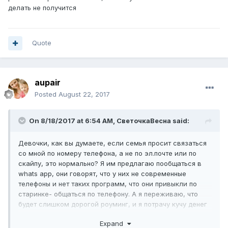
делать не получится
Quote
aupair
Posted
August 22, 2017
On 8/18/2017 at 6:54 AM,
СветочкаВесна
said:
Девочки, как вы думаете, если семья просит связаться
со мной по номеру телефона, а не по эл.почте или по
скайпу, это нормально? Я им предлагаю пообщаться в
whats app, они говорят, что у них не современные
телефоны и нет таких программ, что они привыкли по
старинке- общаться по телефону. А я переживаю, что
будет слишком дорогой роуминг, и я потрачу кучу денег
на телефонный звонок, ведь чтобы нормально
Expand
пообщаться и познакомиться нужно минимум минут 15-20