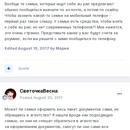
Вообще те семьи, которые ищут себе au pair предлагают
P.S. Если это важно, то семья сама откликнулась на мою
обычно пообщаться вначале по эл.почте, а потом по скайпу.
страничку в интернете и предложила пообщаться по
Чтобы звонить какой-то семье на мобильный телефон -
телефону, я сама разместила свой профайл и сама ищу
первый раз такое слышу. У семьи есть средства, чтобы взять
семью, без агентства.
к себе au pair, но нет современных телефонов?! Мне кажется,
это очень странно. Представьте какие у вас будут счета за
роуминг, если вы решите с ними пообщаться по телефону.
Edited
August 19, 2017
by Мария
Quote
СветочкаВесна
Posted
August 20, 2017
Может ли семья оформить весь пакет документов сама, не
обращаясь в агентство? Я нашла вроде как подходящую
семью, но они не спешат обратиться в агентство
за оформлением документов, смогут ли они сами все