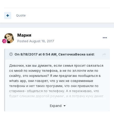
телефону, я сама разместила свой профайл и сама ищу
семью, без агентства.
Quote
Мария
Posted
August 19, 2017
On 8/18/2017 at 6:54 AM,
СветочкаВесна
said:
Девочки, как вы думаете, если семья просит связаться
со мной по номеру телефона, а не по эл.почте или по
скайпу, это нормально? Я им предлагаю пообщаться в
whats app, они говорят, что у них не современные
телефоны и нет таких программ, что они привыкли по
старинке- общаться по телефону. А я переживаю, что
будет слишком дорогой роуминг, и я потрачу кучу денег
на телефонный звонок, ведь чтобы нормально
Expand
пообщаться и познакомиться нужно минимум минут 15-20
разговаривать.