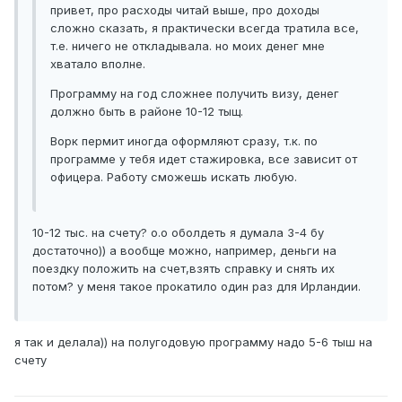
привет, про расходы читай выше, про доходы
сложно сказать, я практически всегда тратила все,
т.е. ничего не откладывала. но моих денег мне
хватало вполне.
Программу на год сложнее получить визу, денег
должно быть в районе 10-12 тыщ.
Ворк пермит иногда оформляют сразу, т.к. по
программе у тебя идет стажировка, все зависит от
офицера. Работу сможешь искать любую.
10-12 тыс. на счету? о.о оболдеть я думала 3-4 бу
достаточно)) а вообще можно, например, деньги на
поездку положить на счет,взять справку и снять их
потом? у меня такое прокатило один раз для Ирландии.
я так и делала)) на полугодовую программу надо 5-6 тыш на
счету