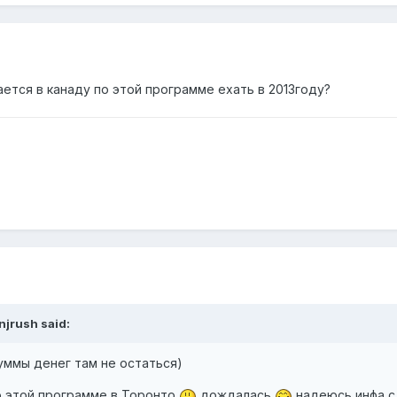
ется в канаду по этой программе ехать в 2013году?
njrush said:
уммы денег там не остаться)
 этой программе в Торонто
дождалась
надеюсь инфа с