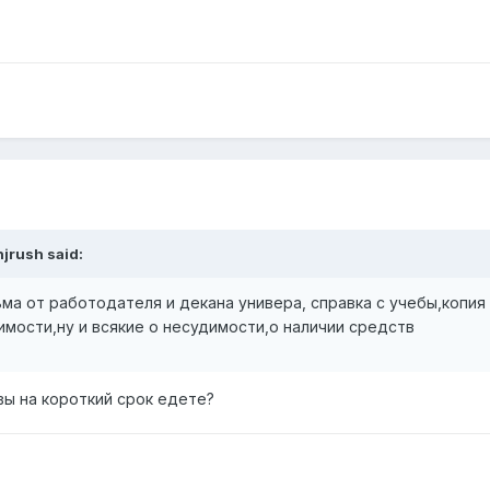
njrush said:
ьма от работодателя и декана универа, справка с учебы,копия
мости,ну и всякие о несудимости,о наличии средств
 вы на короткий срок едете?