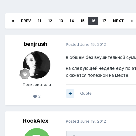
PREV
11
12
13
14
15
16
17
NEXT
benjrush
Posted
June 19, 2012
в общем без внушительной сумм
на следующей неделе еду по э
окажется полезной на месте.
Пользователи
Quote
2
RockAlex
Posted
June 19, 2012