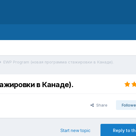
d
EWP Program (новая программа стажировки в Канаде).
ажировки в Канаде).
Share
Followe
Start new topic
Reply to th