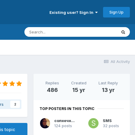
Sign Up
Existing user? Sign In
All Activity
Replies
Created
Last Reply
486
15 yr
13 yr
rs
2
TOP POSTERS IN THIS TOPIC
солнечная
SMS
124 posts
32 posts
is topic