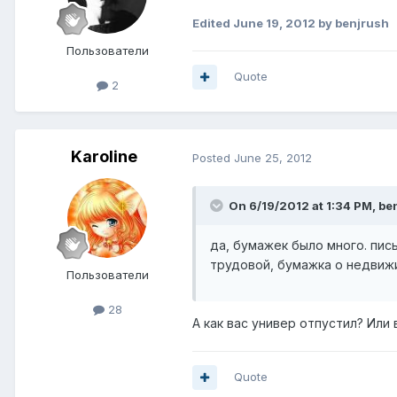
Edited
June 19, 2012
by benjrush
Пользователи
Quote
2
Karoline
Posted
June 25, 2012
On 6/19/2012 at 1:34 PM, be
да, бумажек было много. пис
трудовой, бумажка о недвижи
Пользователи
28
А как вас универ отпустил? Или
Quote