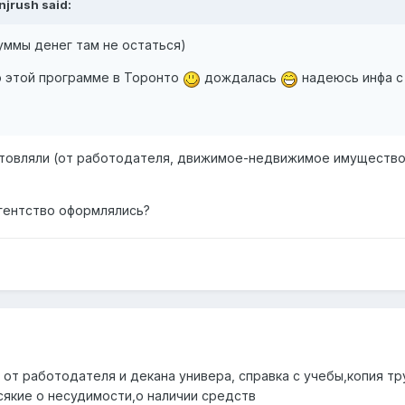
njrush said:
уммы денег там не остаться)
 этой программе в Торонто
дождалась
надеюсь инфа с
товляли (от работодателя, движимое-недвижимое имущество и
агентство оформлялись?
 от работодателя и декана универа, справка с учебы,копия тр
сякие о несудимости,о наличии средств