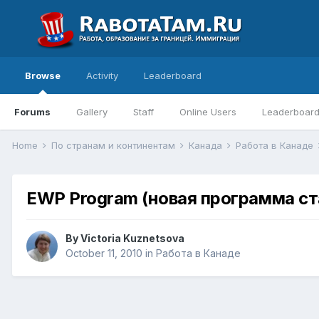
Browse
Activity
Leaderboard
Forums
Gallery
Staff
Online Users
Leaderboar
Home
По странам и континентам
Канада
Работа в Канаде
EWP Program (новая программа ст
By
Victoria Kuznetsova
October 11, 2010
in
Работа в Канаде