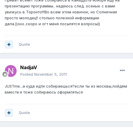
Привет всем!!! тоже собираюсь в Канаду))19 ноября иду на
презентацию программы.. надеюсь след. осенью с вами
увижусь в Торонто!!!Во всем этом новичок, но Солнечная
просто молодец!! столько полезной информации
дала.))эхх..скоро и огт меня посыпятся вопросы))
Quote
NadjaV
Posted
November 5, 2011
JUSTme...а куда идти собираешься?если ты из москвы,пойдём
вместе.я тоже собираюсь оформляться
Quote