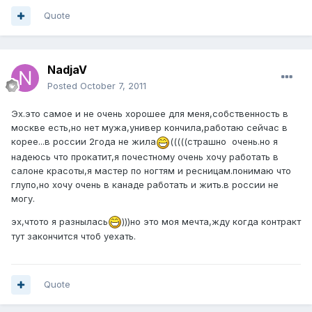
Quote
NadjaV
Posted
October 7, 2011
Эх.это самое и не очень хорошее для меня,собственность в
москве есть,но нет мужа,универ кончила,работаю сейчас в
корее...в россии 2года не жила
(((((страшно очень.но я
надеюсь что прокатит,я почестному очень хочу работать в
салоне красоты,я мастер по ногтям и ресницам.понимаю что
глупо,но хочу очень в канаде работать и жить.в россии не
могу.
эх,чтото я разнылась
)))но это моя мечта,жду когда контракт
тут закончится чтоб уехать.
Quote