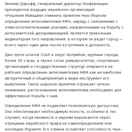
Уильям Дарофф, генеральный директор Конференции
президентов ведущих еврейских организаций:
«Решение Мамдани отменить принятие Нью-Йорком
определения антисемитизма IHRA, наряду с связанными с
этим исполнительными указами, направленными на борьбу с
антисемитской дискриминацией, является тревожным
индикатором того направления, в котором он ведёт город —
всего через один день после вступления в должность.
Две трети штатов США и округ Колумбия, крупные города,
более 30 стран, а также сотни университетов, спортивных
организаций и государственных структур опираются на
рабочее определение антисемитизма IHRA как на наиболее
авторитетный и общепринятый в мире инструмент его
выявления. Такое широкое принятие отражает чёткое
понимание: распознавание антисемитизма необходимо для
эффективной борьбы с ним.
Определение IHRA не подавляет политическую дискуссию.
Оно обеспечивает необходимую ясность, особенно в тех
случаях, когда ненависть к евреям выражается через
отрицание еврейского права на самоопределение или
изоляцию Израиля. Его отмена ослабляет способность Нью-