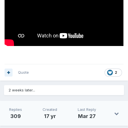
Quote
2
2 weeks later...
Replies
Created
Last Reply
309
17 yr
Mar 27