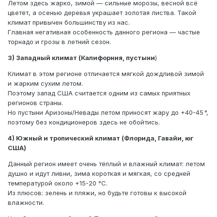
Летом здесь жарко, зимой — сильные морозы, весной всё
цветёт, а осенью деревья украшает золотая листва. Такой
климат привычен большинству из нас.
Главная негативная особенность данного региона — частые
торнадо и грозы в летний сезон.
3) Западный климат (Калифорния, пустыни
)
Климат в этом регионе отличается мягкой дождливой зимой
и жарким сухим летом.
Поэтому запад США считается одним из самых приятных
регионов страны.
Но пустыни Аризоны/Невады летом приносят жару до +40-45 °,
поэтому без кондиционеров здесь не обойтись.
4) Южный и тропический климат (Флорида, Гавайи, юг
США)
Данный регион имеет очень тёплый и влажный климат: летом
душно и идут ливни, зима короткая и мягкая, со средней
температурой около +15-20 °C.
Из плюсов: зелень и пляжи, но будьте готовы к высокой
влажности.