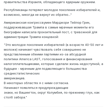
правительства Израиля, обладающего ядерным оружием.
Республиканцы потеряют молодое поколение избирателей и,
возможно, никогда не вернут их обратно..."
Американская конгрессвумен Марджори Тейлор Грин,
поддерживавшая Трампа в самые мрачные моменты его
биографии написала пронзительный пост, с тревожной для
администрации Трампа концовкой:
"Это молодое поколение избирателей (в возрасте 40-50 лет и
моложе) начинает чувствовать себя совершенно не
представленным обеими партиями из-за абсурдной
политики America LAST, голосования и финансирования
налогоплательщиками, которые сделали жизнь недоступной, а
будущее - мрачным для подавляющего большинства
среднестатистических
американцев.
В некоторых областях я с ними согласна.
Начинают появляться предупреждающие
знаки, но Вашингтон, округ Колумбия, по-прежнему глух, как
столб забора."