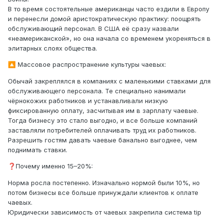
В то время состоятельные американцы часто ездили в Европу
и перенесли домой аристократическую практику: поощрять
обслуживающий персонал. В США её сразу назвали
«неамериканской», но она начала со временем укореняться в
элитарных слоях общества.
Массовое распространение культуры чаевых:
🔼
Обычай закреплялся в компаниях с маленькими ставками для
обслуживающего персонала. Те специально нанимали
чёрнокожих работников и устанавливали низкую
фиксированную оплату, засчитывая им в зарплату чаевые.
Тогда бизнесу это стало выгодно, и все больше компаний
заставляли потребителей оплачивать труд их работников.
Разрешить гостям давать чаевые банально выгоднее, чем
поднимать ставки.
Почему именно 15–20%:
❓
Норма росла постепенно. Изначально нормой были 10%, но
потом бизнесы все больше принуждали клиентов к оплате
чаевых.
Юридически зависимость от чаевых закрепила система tip