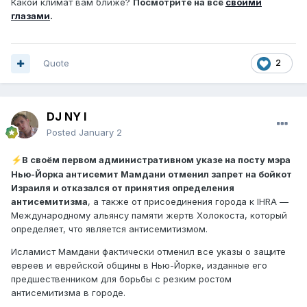
Какой климат вам ближе?
Посмотрите на всё
своими
глазами
.
Quote
2
DJ NY I
Posted
January 2
В своём первом административном указе на посту мэра
⚡
Нью-Йорка антисемит Мамдани отменил запрет на бойкот
Израиля и отказался от принятия определения
антисемитизма
, а также от присоединения города к IHRA —
Международному альянсу памяти жертв Холокоста, который
определяет, что является антисемитизмом.
Исламист Мамдани фактически отменил все указы о защите
евреев и еврейской общины в Нью-Йорке, изданные его
предшественником для борьбы с резким ростом
антисемитизма в городе.