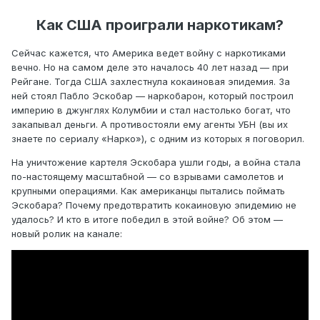
Как США проиграли наркотикам?
Сейчас кажется, что Америка ведет войну с наркотиками
вечно. Но на самом деле это началось 40 лет назад — при
Рейгане. Тогда США захлестнула кокаиновая эпидемия. За
ней стоял Пабло Эскобар — наркобарон, который построил
империю в джунглях Колумбии и стал настолько богат, что
закапывал деньги. А противостояли ему агенты УБН (вы их
знаете по сериалу «Нарко»), с одним из которых я поговорил.
На уничтожение картеля Эскобара ушли годы, а война стала
по-настоящему масштабной — со взрывами самолетов и
крупными операциями. Как американцы пытались поймать
Эскобара? Почему предотвратить кокаиновую эпидемию не
удалось? И кто в итоге победил в этой войне? Об этом —
новый ролик на канале: