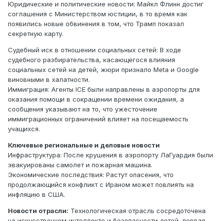
Юридические и политические новости: Майкл Флинн достиг
соглашения с Министерством юстиции, в то время как
появились новые обвинения в том, что Трамп показал
секретную карту.
Судебный иск в отношении социальных сетей: В ходе
судебного разбирательства, касающегося влияния
социальных сетей на детей, жюри признало Meta и Google
виновными в халатности.
Иммиграция: Агенты ICE были направлены в аэропорты для
оказания помощи в сокращении времени ожидания, а
сообщения указывают на то, что ужесточение
иммиграционных ограничений влияет на посещаемость
учащихся.
Ключевые региональные и деловые новости
Инфраструктура: После крушения в аэропорту ЛаГуардия были
эвакуированы самолет и пожарная машина.
Экономические последствия: Растут опасения, что
продолжающийся конфликт с Ираном может повлиять на
инфляцию в США.
Новости отрасли:
Технологическая отрасль сосредоточена
на искусственном интеллекте и безопасности детей, первая