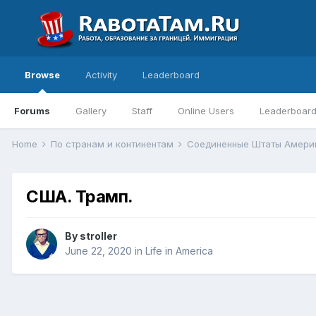
Browse
Activity
Leaderboard
Forums
Gallery
Staff
Online Users
Leaderboar
Home
По странам и континентам
Соединенные Штаты Амер
США. Трамп.
By
stroller
June 22, 2020
in
Life in America