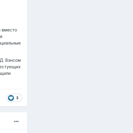
ю вместо
мя
ициальные
Д. Вэнсом
тестующих
бщили
3