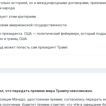
олько историей, но и международными договорами, признание
м народа.
вуют этим критериям.
новам американской государственности.
о президента США — политический фейерверк, который подр
но и границ США.
суд может попасть сам президент Трамп.
ил, что передать премию мира Трампу невозможно.
озиции Мачадо, удостоенная премии, согласилась передать е
е получение. Комитет премии отметил, что «Ни в завещании А