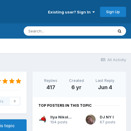
Sign Up
Existing user? Sign In
All Activity
Replies
Created
Last Reply
417
6 yr
Jun 4
rs
0
TOP POSTERS IN THIS TOPIC
Ilya Nikolaevich
DJ NY I
104 posts
67 posts
is topic