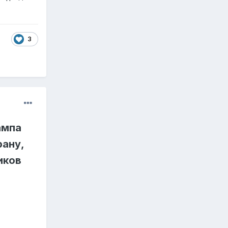
3
ампа
рану,
иков