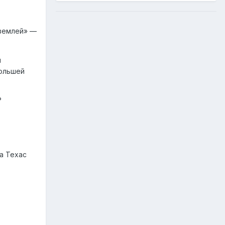
 землей» —
м
большей
?
а Техас