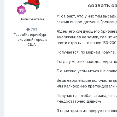
созвать с
«Тот факт, что у них там высад
Пользователи
заявил он про датчан в Гренлан
763
Ждём его следующего брифинга,
Город
Екатеринбург -
американцев на земли, где их «
некрупный город в
части страны — и вовсе 150-200
США
Получается, по меркам Трампа,
Тогда у многих народов мира п
Т.е. можно усомниться и в пра
Ведь европейские колонисты выс
или Калифорнию претендовали и 
Получается, любая страна, чья 
«недостаточно давно»?
Эта риторика игнорирует основ