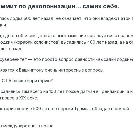
аммит по деколонизации... самих себя.
илась лодка 500 лет назад, не означает, что они владеют этой
дии.
 где он объяснит, как это высказывание согласуется с право
лодки» (корабли колонистов) высадились 400 лет назад, а на 
 лет назад.
 суверенитет — это просто вопрос давности «высадки лодки»
оявятся к Вашингтону очень интересные вопросы.
ве США на их территорию?
адились там всего на 100 лет позже датчан в Гренландии, а н
вовсе в XIX веке.
история короче 500 лет, по версии Трампа, обладает землёй
ы международного права.