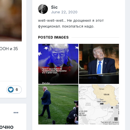
Sic
June 22, 2020
well-well-well... Не дооценил я этот
функционал. покопаться надо.
POSTED IMAGES
ООН и 35
6
очно