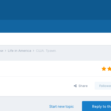
d
ики
Life in America
США. Трамп.
Share
Followe
Start new topic
Reply to th