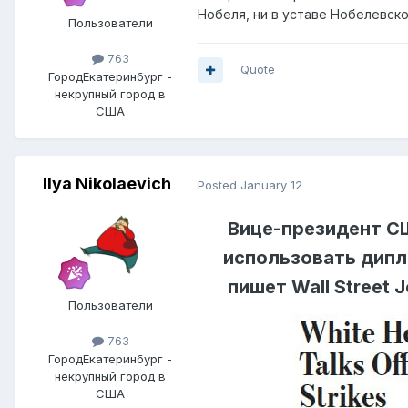
Нобеля, ни в уставе Нобелевск
Пользователи
763
Quote
Город
Екатеринбург -
некрупный город в
США
Ilya Nikolaevich
Posted
January 12
Вице-президент С
использовать дипл
пишет Wall Street 
Пользователи
763
Город
Екатеринбург -
некрупный город в
США