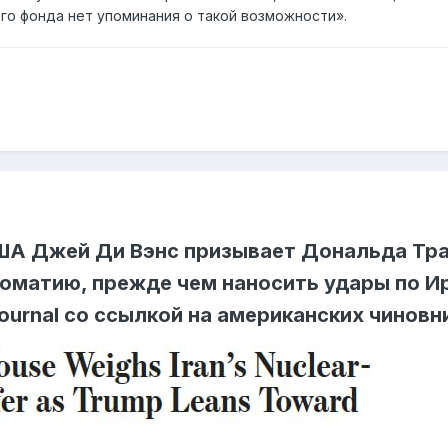
ого фонда нет упоминания о такой возможности».
ША Джей Ди Вэнс призывает Дональда Тр
оматию, прежде чем наносить удары по И
Journal со ссылкой на американских чиновн