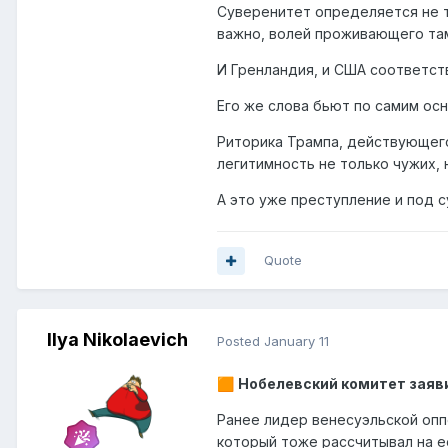
Суверенитет определяется не т
важно, волей проживающего та
И Гренландия, и США соответст
Его же слова бьют по самим ос
Риторика Трампа, действующег
легитимность не только чужих, 
А это уже преступление и под 
Quote
Ilya Nikolaevich
Posted
January 11
Нобелевский комитет заяв
🟧
Ранее лидер венесуэльской опп
который тоже рассчитывал на е