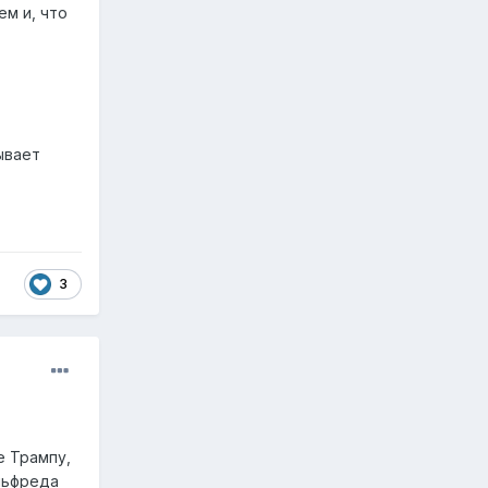
м и, что
ывает
3
е Трампу,
льфреда