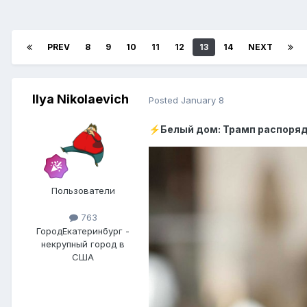
PREV
8
9
10
11
12
13
14
NEXT
Ilya Nikolaevich
Posted
January 8
Белый дом: Трамп распоря
⚡
Пользователи
763
Город
Екатеринбург -
некрупный город в
США