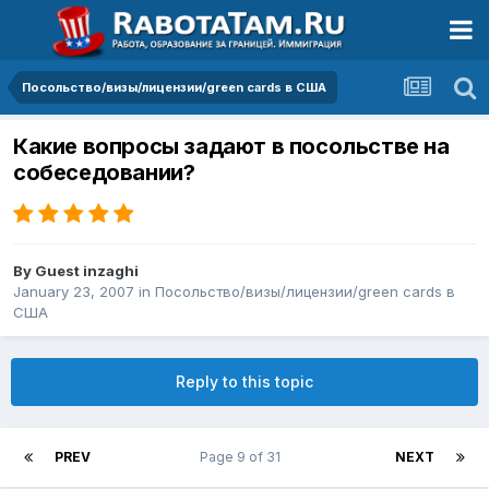
Посольство/визы/лицензии/green cards в США
Какие вопросы задают в посольстве на
собеседовании?
By Guest inzaghi
January 23, 2007
in
Посольство/визы/лицензии/green cards в
США
Reply to this topic
PREV
Page 9 of 31
NEXT