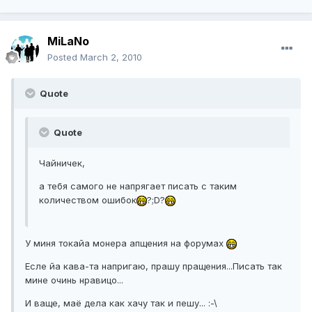
MiLaNo
Posted
March 2, 2010
Quote
Quote
Чайничек,
а тебя самого не напрягает писать с таким
количеством ошибок
?;D?
У миня токайа монера апщения на форумах
Есле йа кава-та напригаю, прашу пращения...Писать так
мине очинь нравицо...
И ваще, маё дела как хачу так и пешу... :-\