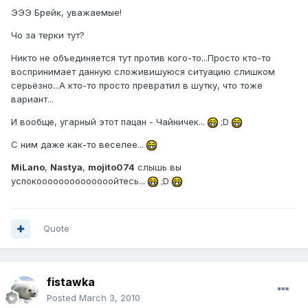
ЭЭЭ Брейк, уважаемые!
Чо за терки тут?
Никто не объединяется тут против кого-то...Просто кто-то
воспринимает данную сложивишуюся ситуацию слишком
серьёзно...А кто-то просто превратил в шутку, что тоже
вариант...
И вообще, угарный этот пацан - Чайничек...
;D
С ним даже как-то веселее...
MiLano
,
Nastya
,
mojito074
слышь вы
успокоооооооооооооойтесь...
;D
Quote
fistawka
Posted
March 3, 2010