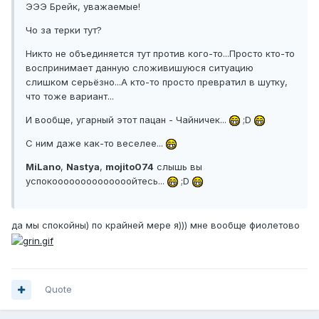
ЭЭЭ Брейк, уважаемые!
Чо за терки тут?
Никто не объединяется тут против кого-то...Просто кто-то
воспринимает данную сложивишуюся ситуацию
слишком серьёзно...А кто-то просто превратил в шутку,
что тоже вариант...
И вообще, угарный этот пацан - Чайничек...
;D
С ним даже как-то веселее...
MiLano
,
Nastya
,
mojito074
слышь вы
успокоооооооооооооойтесь...
;D
да мы спокойны) по крайней мере я))) мне вообще фиолетово
Quote