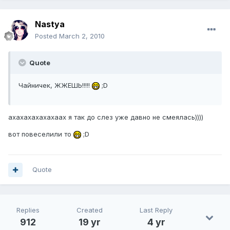
Nastya
Posted
March 2, 2010
Quote
Чайничек, ЖЖЕШЬ!!!!!
;D
ахахахахахахаах я так до слез уже давно не смеялась))))
вот повеселили то
;D
Quote
Replies
Created
Last Reply
912
19 yr
4 yr