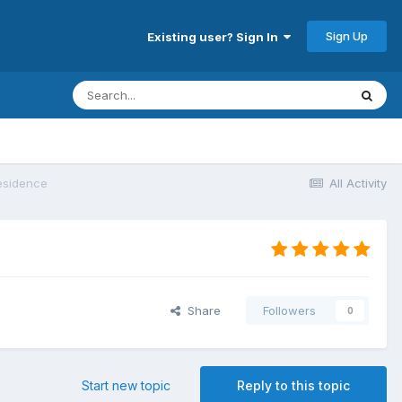
Sign Up
Existing user? Sign In
esidence
All Activity
Share
Followers
0
Start new topic
Reply to this topic