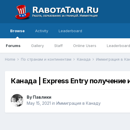
Browse
Activity
Leaderboard
Forums
Gallery
Staff
Online Users
Leaderboar
Home
По странам и континентам
Канада
Иммиграция в Ка
Канада | Express Entry получение
By
Павлики
May 15, 2021
in
Иммиграция в Канаду