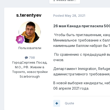
s.terentyev
Posted
May 28, 2021
26 мая Канада пригласила 50
Чтобы быть приглашенным, канд
Минимальное требование к балла
наименьшим баллом набрал бы 11
Пользователи
По сравнению с предыдущей выб
798
очков.
Город
Сергиев Посад,
М.О., РФ. Живем в
Департамент Immigration, Refug
Торонто, новостройки
административного требования,
Scarborough
В новой выборке кандидаты, наб
06 апреля 2021 года.
Quote