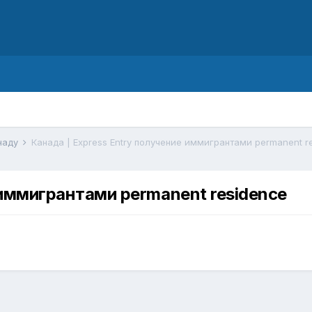
d
наду
Канада | Express Entry получение иммигрантами permanent r
 иммигрантами permanent residence