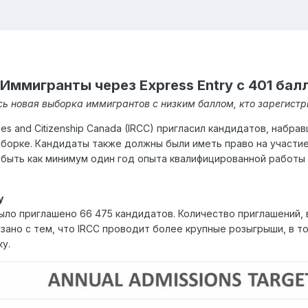
 Иммигранты через Express Entry с 401 ба
сь новая выборка иммигрантов с низким баллом, кто зарегистри
es and Citizenship Canada (IRCC) пригласил кандидатов, набра
орке. Кандидаты также должны были иметь право на участие в
л быть как минимум один год опыта квалифицированной работы
у
было приглашено 66 475 кандидатов. Количество приглашений,
зано с тем, что IRCC проводит более крупные розыгрыши, в т
у.