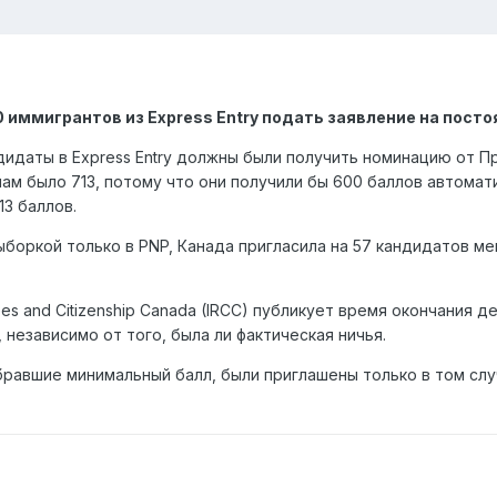
0 иммигрантов из Express Entry подать заявление на пост
идаты в Express Entry должны были получить номинацию от П
м было 713, потому что они получили бы 600 баллов автомати
3 баллов.
оркой только в PNP, Канада пригласила на 57 кандидатов мен
ees and Citizenship Canada (IRCC) публикует время окончания д
 независимо от того, была ли фактическая ничья.
равшие минимальный балл, были приглашены только в том случ