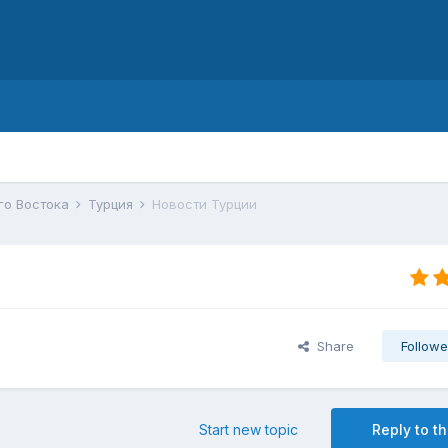
d
го Востока
Турция
Новости Турции
Share
Followe
Start new topic
Reply to th