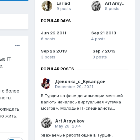
Lariad
Art Arsyukov
9 posts
5 posts
POPULAR DAYS
Jun 22 2011
Sep 21 2013
6 posts
4 posts
Sep 26 2013
Sep 7 2013
3 posts
3 posts
ые IT-
е.
POPULAR POSTS
Девочка_с_Кувалдой
в
December 29, 2021
 с более
В Турции на фоне девальвации местной
анеты.
валюты началась виртуальная «утечка
мозгов». Молодые IT-специалисты...
 ожидать,
но жить.
Art Arsyukov
May 26, 2014
Уважаемые работающие в Турции,