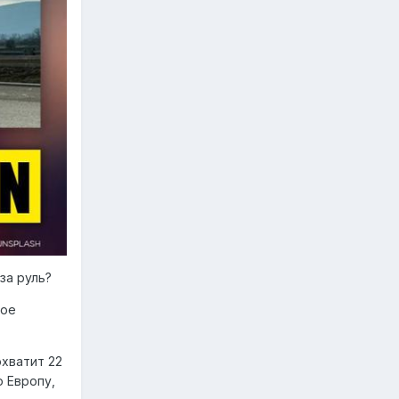
за руль?
ное
охватит 22
 Европу,