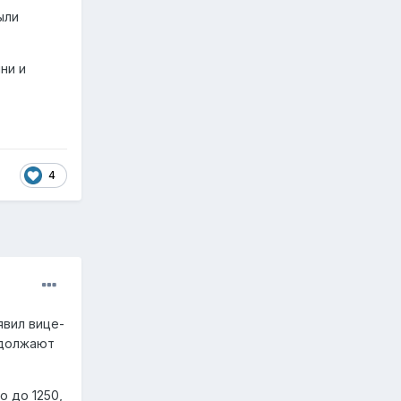
ыли
ни и
4
аявил вице-
одолжают
о до 1250,