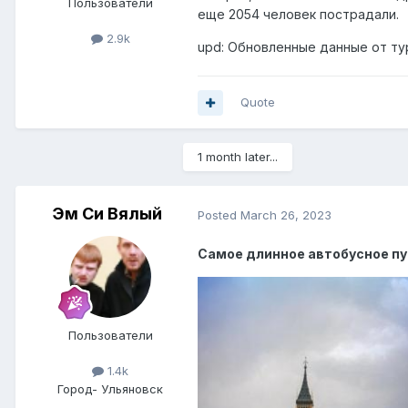
Пользователи
еще 2054 человек пострадали.
2.9k
upd: Обновленные данные от тур
Quote
1 month later...
Эм Си Вялый
Posted
March 26, 2023
Самое длинное автобусное пу
Пользователи
1.4k
Город
- Ульяновск