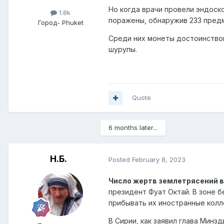
Но когда врачи провели эндоск
1.8k
поражены, обнаружив 233 предм
Город
- Phuket
Среди них монеты достоинством 
шурупы.
Quote
6 months later...
Н.Б.
Posted
February 8, 2023
Число жертв землетрясений в
президент Фуат Октай. В зоне 
прибывать их иностранные колле
В Сирии, как заявил глава Минз