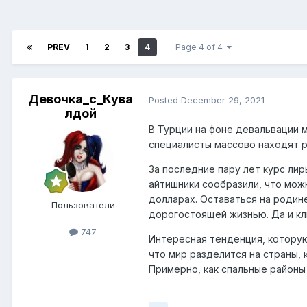
PREV
1
2
3
4
Page 4 of 4
Девочка_с_Кува
Posted
December 29, 2021
лдой
В Турции на фоне девальвации 
специалисты массово находят р
За последние пару лет курс лиры
айтишники сообразили, что мож
долларах. Оставаться на родин
Пользователи
дорогостоящей жизнью. Да и кли
747
Интересная тенденция, которую
что мир разделится на страны,
Примерно, как спальные районы