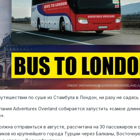
утешествии по суше из Стамбула в Лондон, ни разу не садясь 
ания Adventures Overland собирается запустить «самое длин
».
лжна отправиться в августе, рассчитана на 30 пассажиров и 
иков из крупнейшего города Турции через Балканы, Восточную