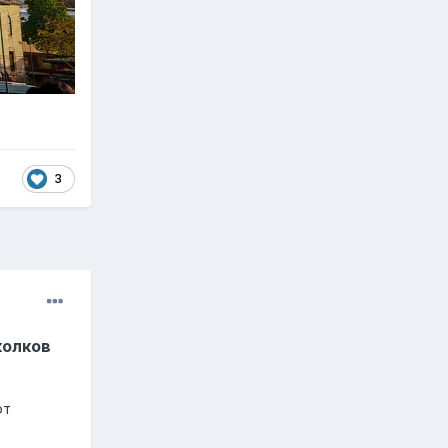
3
колков
от