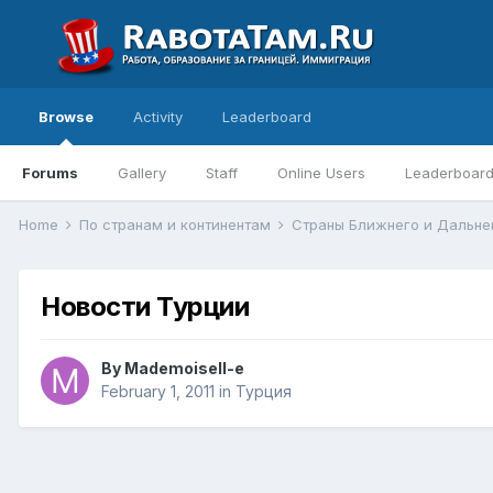
Browse
Activity
Leaderboard
Forums
Gallery
Staff
Online Users
Leaderboar
Home
По странам и континентам
Страны Ближнего и Дальне
Новости Турции
By
Mademoisell-e
February 1, 2011
in
Турция