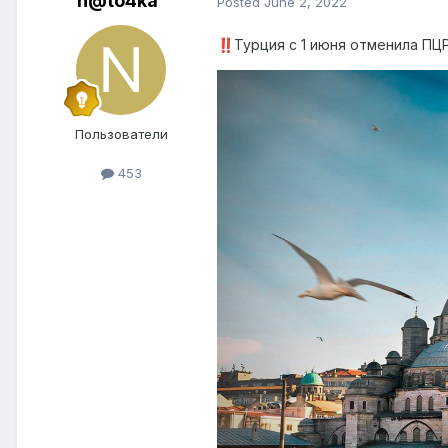
n@to4ka
Posted
June 2, 2022
Турция с 1 июня отменила ПЦР
‼️
Пользователи
453