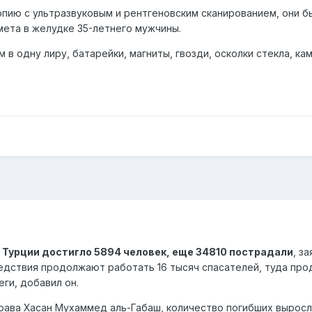
опию с ультразвуковым и рентгеновским сканированием, они б
ета в желудке 35-летнего мужчины.
в одну лиру, батарейки, магниты, гвозди, осколки стекла, кам
 Турции достигло 5894 человек, еще 34810 пострадали
, з
бедствия продолжают работать 16 тысяч спасателей, туда пр
ги, добавил он.
драва Хасан Мухаммед аль-Габаш, количество погибших выросл