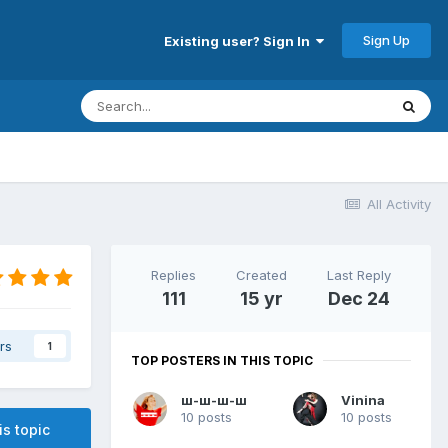
Sign Up
Existing user? Sign In
All Activity
Replies
Created
Last Reply
111
15 yr
Dec 24
rs
1
TOP POSTERS IN THIS TOPIC
ш-ш-ш-ш
Vinina
10 posts
10 posts
is topic