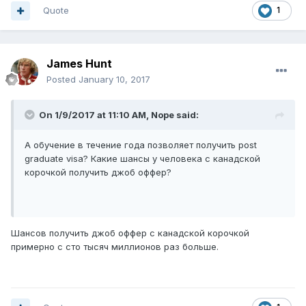
медицинское обслуживание является основной
Quote
1
причиной смерти в Северной Америке;
занятие сексом один раз в неделю сжигает 2500
калорий в год, такой же эффект даёт бег трусцой
25 миль;
James Hunt
самые опасные годы жизни для детей в возрасте
Posted
January 10, 2017
от 16 до 17 лет;
изъятие героина у наркоманов является не более
болезненным, чем грипп;
On 1/9/2017 at 11:10 AM,
Nope
said:
никогда не просите место у прохода на самолете,
так как он загрязнен кучей микробов;
А обучение в течение года позволяет получить post
молния просто не убивает игроков в гольф - две
graduate visa? Какие шансы у человека с канадской
женщины в Лондоне были убиты, когда молния
корочкой получить джоб оффер?
ударила их бюстгальтеры с проволочным
каркасом;
японское исследование показало, что лысые
мужчины имеют более высокий риск развития
Шансов получить джоб оффер с канадской корочкой
ишемической болезни сердца.
примерно с сто тысяч миллионов раз больше.
И последнее сегодня: друзья, пока Canada PM Justin
Trudeau не изменит иммиграционную политику Канады,
единственный реальный способ иммиграции к нам, если
у вас нет поддержки IES Agency -
образовательная