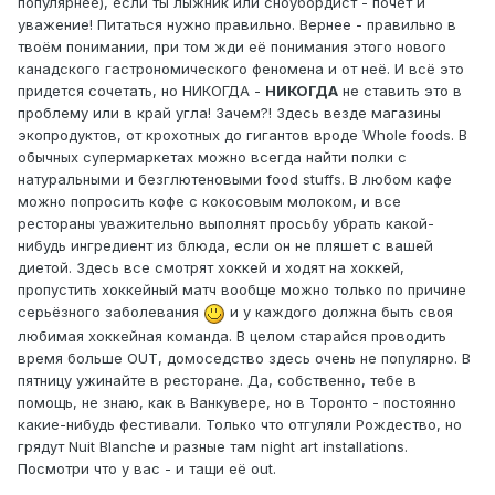
популярнее), если ты лыжник или сноубордист - почет и
уважение! Питаться нужно правильно. Вернее - правильно в
твоём понимании, при том жди её понимания этого нового
канадского гастрономического феномена и от неё. И всё это
придется сочетать, но НИКОГДА -
НИКОГДА
не ставить это в
проблему или в край угла! Зачем?! Здесь везде магазины
экопродуктов, от крохотных до гигантов вроде Whole foods. В
обычных супермаркетах можно всегда найти полки с
натуральными и безглютеновыми food stuffs. В любом кафе
можно попросить кофе с кокосовым молоком, и все
рестораны уважительно выполнят просьбу убрать какой-
нибудь ингредиент из блюда, если он не пляшет с вашей
диетой. Здесь все смотрят хоккей и ходят на хоккей,
пропустить хоккейный матч вообще можно только по причине
серьёзного заболевания
и у каждого должна быть своя
любимая хоккейная команда. В целом старайся проводить
время больше OUT, домоседство здесь очень не популярно. В
пятницу ужинайте в ресторане. Да, собственно, тебе в
помощь, не знаю, как в Ванкувере, но в Торонто - постоянно
какие-нибудь фестивали. Только что отгуляли Рождество, но
грядут Nuit Blanche и разные там night art installations.
Посмотри что у вас - и тащи её out.