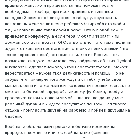
правило, жена, хотя при детях папина помощь просто
необходима - вообще, при всех правилах в типичной
канадской семье всё зиждется на ratio, ну, неужели ты
позволишь жене зашиться с ребенком/стиркой/готовкой и
т.д., меланхолично тапая свой iPhone? Это в любой семье
приведет к конфликту, а если тебя "любят и терпят" - ты
должен соответствовать. О! Соответствие - это тема! Если ты
ждешь от канадки соответствия с твоими пониманиями "что
такое хорошая жена", которые ты вывез из России - ok,
возможно, она уже прочитала кучу гайдансов об этих "typical
Russians" и сделает немало, чтобы соответствовать. Может
перестараться - нужна твоя деликатность и помощь! Но не
забудь, что примерно того же ждут и от тебя: у тебя своя
машина, одни и те же джинсы, которые ты носишь всегда, не
смотря на большой гардероб, такая жу футболка, hoody и
кроссовки летом и сапоги зимой + шапка, когда на улице
реальный дубак и вы идете прогуляться пешком. Топ твоего
отдыха - пригласить друзей на барбекю и пойти к друзьям на
барбекю.
Вообще, и оба, должны проводить больше времени на
природе, в кемпинге или в своей палатке (кемпинг