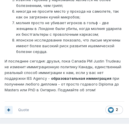
болезненным, чем грипп;
никогда не просите место у прохода на самолете, так
как он загрязнен кучей микробов;
молния просто не убивает игроков в гольф - две
женщины в Лондоне были убиты, когда молния ударила
их бюстгальтеры с проволочным каркасом;
японское исследование показало, что лысые мужчины
имеют более высокий риск развития ишемической
болезни сердца.
И последнее сегодня: друзья, пока Canada PM Justin Trudeau
не изменит иммиграционную политику Канады, единственный
реальный способ иммиграции к нам, если у вас нет
поддержки IES Agency -
образовательная иммиграция
при
получении любого диплома - от просто годового Diploma до
Masters или PhD в Онтарио. Подумайте об этом!
Quote
2