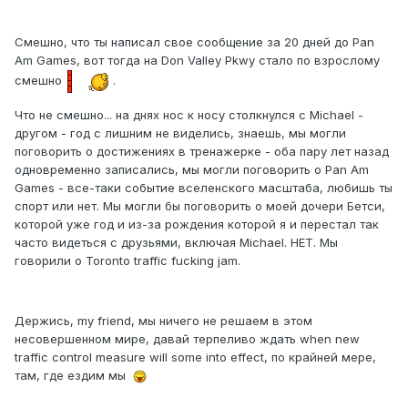
Смешно, что ты написал свое сообщение за 20 дней до Pan
Am Games, вот тогда на Don Valley Pkwy стало по взрослому
смешно
.
Что не смешно... на днях нос к носу столкнулся с Michael -
другом - год с лишним не виделись, знаешь, мы могли
поговорить о достижениях в тренажерке - оба пару лет назад
одновременно записались, мы могли поговорить о Pan Am
Games - все-таки событие вселенского масштаба, любишь ты
спорт или нет. Мы могли бы поговорить о моей дочери Бетси,
которой уже год и из-за рождения которой я и перестал так
часто видеться с друзьями, включая Michael. НЕТ. Мы
говорили о Toronto traffic fucking jam.
Держись, my friend, мы ничего не решаем в этом
несовершенном мире, давай терпеливо ждать when new
traffic control measure will some into effect, по крайней мере,
там, где ездим мы