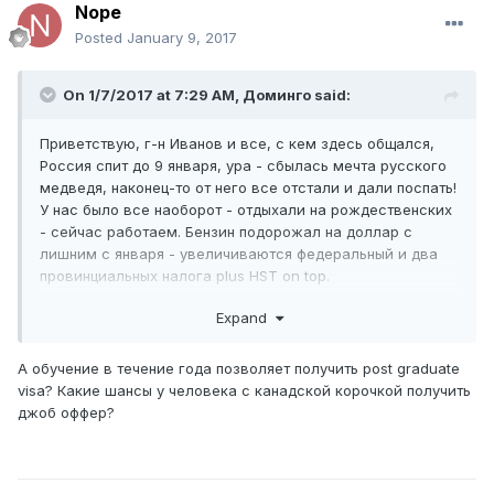
Nope
Posted
January 9, 2017
On 1/7/2017 at 7:29 AM,
Доминго
said:
Приветствую, г-н Иванов и все, с кем здесь общался,
Россия спит до 9 января, ура - сбылась мечта русского
медведя, наконец-то от него все отстали и дали поспать!
У нас было все наоборот - отдыхали на рождественских
- сейчас работаем. Бензин подорожал на доллар с
лишним с января - увеличиваются федеральный и два
провинциальных налога plus HST on top.
Expand
А обучение в течение года позволяет получить post graduate
На кофе-брэйке в офисе вчера обсуждали утверждения
visa? Какие шансы у человека с канадской корочкой получить
какого-то медицинского журнала, предлагаю вам
джоб оффер?
решить, насколько они реальны:
исследования показывают, что умеренно пьющие
живут дольше, чем трезвенники или алкоголики;