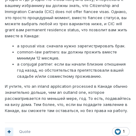
вашему избраннику вы должны знать, что Citizenship and
Immigration Canada (CIC) does not offer fiancee visas. Однако,
это просто процедурный момент, вместо fiancee статуса, вы
можете выбрать любой из трех вариантов ниже, и CIC will
grant вам permanent residence status, что позволит вам жить
вместе в Канаде:
a spousal visa: сначала нужно зарегистрировать брак.
common-law partners: вы должны прожить вместе
минимум 12 месяцев.
a conjugal partner: если вы начали близкие отношения
год назад, но обстоятельства препятствовали вашей
свадьбе и/или совместному проживанию.
И учтите, что an inland application processed в Канаде обычно
значительно дольше, чем an outland one, которое
рассматривается по меньшей мере, год. То есть, подавайтесь
на визу дома. Тем более, что, если вы подадите заявление в
Канаде, вы сможете там оставаться, но без права на работу.
Quote
1