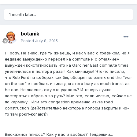
1 month later...
botanik
Posted
July 8, 2015
Hi body. Не знаю, где ты живешь, и как у вас с трафиком, но я
недавно вынужденно пересел на commute и с отчаянием
вынужден констатировать что на Gardiner East commute times
увеличилось в полтора раза!!! Как минимум! Что-то писали,
что Rob Ford на выборах как бы, обещая положить end the “war
on the car” в пробках, и типа для этого bury as much transit as
he can. Не знаешь, ему это удалось? И теперь лучше
постараться обратно за руль? Мне это, если честно, сейчас не
по карману... Или это congestion временно из-за road
construction (действительно некоторые полосы закрыты и чо-
то там роют-копают)?
Выскажись плиссс? Как у вас и вообще? Тенденции...