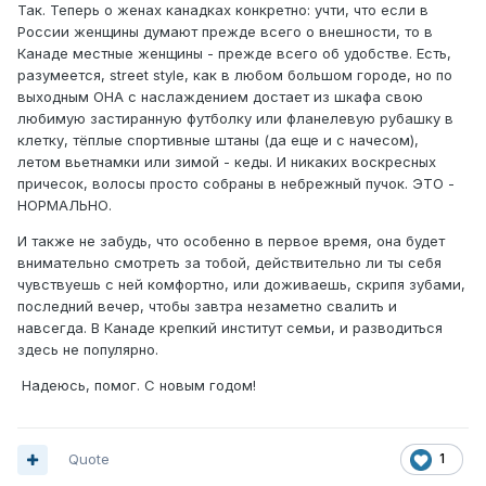
Так. Теперь о женах канадках конкретно: учти, что если в
России женщины думают прежде всего о внешности, то в
Канаде местные женщины - прежде всего об удобстве. Есть,
разумеется, street style, как в любом большом городе, но по
выходным ОНА с наслаждением достает из шкафа свою
любимую застиранную футболку или фланелевую рубашку в
клетку, тёплые спортивные штаны (да еще и с начесом),
летом вьетнамки или зимой - кеды. И никаких воскресных
причесок, волосы просто собраны в небрежный пучок. ЭТО -
НОРМАЛЬНО.
И также не забудь, что особенно в первое время, она будет
внимательно смотреть за тобой, действительно ли ты себя
чувствуешь с ней комфортно, или доживаешь, скрипя зубами,
последний вечер, чтобы завтра незаметно свалить и
навсегда. В Канаде крепкий институт семьи, и разводиться
здесь не популярно.
Надеюсь, помог. С новым годом!
Quote
1