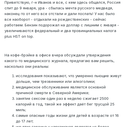
Приветствую, г-н Иванов и все, с кем здесь общался, Россия
спит до 9 января, ура - сбылась мечта русского медведя,
наконец-то от него все отстали и дали поспать! У нас было
все наоборот - отдыхали на рождественских - сейчас
работаем. Бензин подорожал на доллар с лишним с января -
увеличиваются федеральный и два провинциальных налога
plus HST on top.
На кофе-брэйке в офисе вчера обсуждали утверждения
какого-то медицинского журнала, предлагаю вам решить,
насколько они реальны:
исследования показывают, что умеренно пьющие живут
дольше, чем трезвенники или алкоголики;
медицинское обслуживание является основной
причиной смерти в Северной Америке;
занятие сексом один раз в неделю сжигает 2500
калорий в год, такой же эффект даёт бег трусцой 25
миль;
самые опасные годы жизни для детей в возрасте от 16
до 17 лет;
изъятие героина у наркоманов является не более