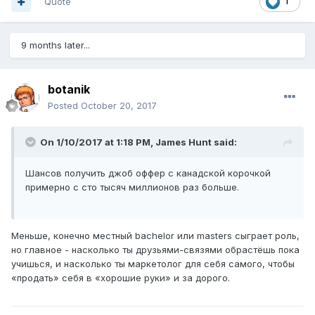
Quote
1
иммиграция
при получении любого диплома - от просто
годового Diploma до Masters или PhD в Онтарио.
Подумайте об этом!
9 months later...
botanik
Posted
October 20, 2017
On 1/10/2017 at 1:18 PM,
James Hunt
said:
Шансов получить джоб оффер с канадской корочкой
примерно с сто тысяч миллионов раз больше.
Меньше, конечно местный bachelor или masters сыграет роль,
но главное - насколько ты друзьями-связями обрастёшь пока
учишься, и насколько ты маркетолог для себя самого, чтобы
«продать» себя в «хорошие руки» и за дорого.