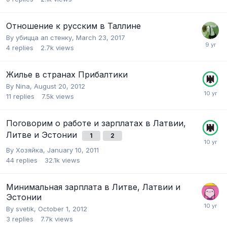
Отношение к русским в Таллине
By
убицца ап стенку
,
March 23, 2017
4
replies
2.7k
views
Жилье в странах Прибалтики
By
Nina
,
August 20, 2012
11
replies
7.5k
views
Поговорим о работе и зарплатах в Латвии,
Литве и Эстонии
1
2
By
Хозяйка
,
January 10, 2011
44
replies
32.1k
views
Минимальная зарплата в Литве, Латвии и
Эстонии
By
svetik
,
October 1, 2012
3
replies
7.7k
views