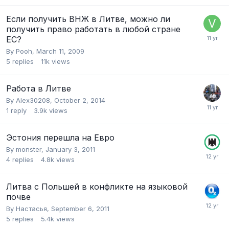
Если получить ВНЖ в Литве, можно ли
получить право работать в любой стране
ЕС?
By
Pooh
,
March 11, 2009
5
replies
11k
views
Работа в Литве
By
Alex30208
,
October 2, 2014
1
reply
3.9k
views
Эстония перешла на Евро
By
monster
,
January 3, 2011
4
replies
4.8k
views
Литва с Польшей в конфликте на языковой
почве
By
Настасья
,
September 6, 2011
5
replies
5.4k
views