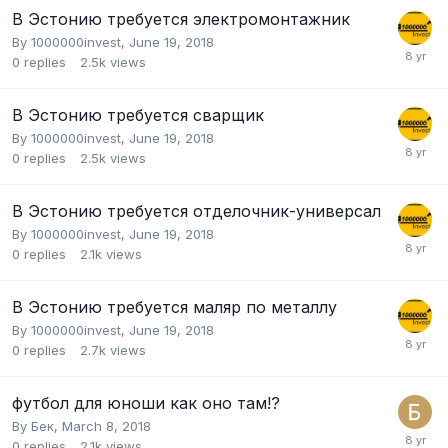
В Эстонию требуется электромонтажник
By
1000000invest
,
June 19, 2018
0
replies
2.5k
views
В Эстонию требуется сварщик
By
1000000invest
,
June 19, 2018
0
replies
2.5k
views
В Эстонию требуется отделочник-универсал
By
1000000invest
,
June 19, 2018
0
replies
2.1k
views
В Эстонию требуется маляр по металлу
By
1000000invest
,
June 19, 2018
0
replies
2.7k
views
футбол для юноши как оно там!?
By
Бек
,
March 8, 2018
0
replies
2.1k
views