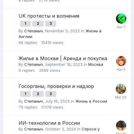
8
replies
2716
views
UK протесты и волнения
1
2
3
By
Степаныч
,
November 5, 2022
in
Жизнь в
Англии
66
replies
15410
views
Жилье в Москве | Аренда и покупка
By
Степаныч
,
September 18, 2023
in
Москва
5
replies
3599
views
Госорганы, проверки и надзор
1
2
3
By
Степаныч
,
July 18, 2023
in
Жизнь в России
75
replies
17178
views
ИИ-технологии в России
By
Степаныч
,
October 3, 2024
in
Спроси у