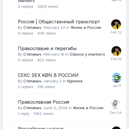
опытного
2
replies
3263
views
Россия | Общественный транспорт
By
Степаныч
,
February 22
in
Жизнь в России
0
replies
630
views
Православие и перегибы
By
Степаныч
,
February 16
in
Спроси у опытного
0
replies
823
views
СЕКС SEX KØN В РОССИИ
By
Степаныч
,
January 2
in
Курилка
2
replies
519
views
Православная Россия
By
Степаныч
,
June 3, 2024
in
Жизнь в России
1
reply
1492
views
Российские цыгане