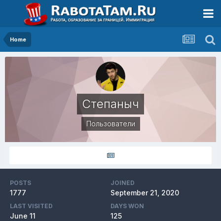
Home
Степаныч
Пользователи
POSTS
JOINED
1777
September 21, 2020
LAST VISITED
DAYS WON
June 11
125