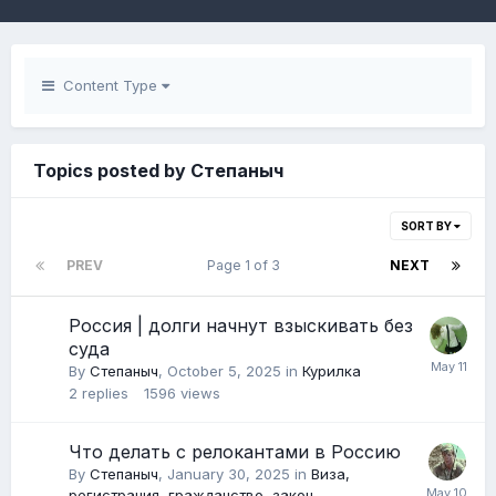
Content Type
Topics posted by Степаныч
SORT BY
PREV
Page 1 of 3
NEXT
Россия | долги начнут взыскивать без
суда
By
Степаныч
,
October 5, 2025
in
Курилка
2
replies
1596
views
Что делать с релокантами в Россию
By
Степаныч
,
January 30, 2025
in
Виза,
регистрация, гражданство, закон