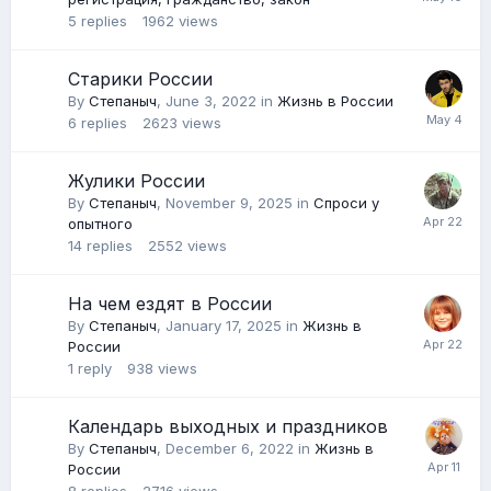
5
replies
1962
views
Старики России
By
Степаныч
,
June 3, 2022
in
Жизнь в России
6
replies
2623
views
Жулики России
By
Степаныч
,
November 9, 2025
in
Спроси у
опытного
14
replies
2552
views
На чем ездят в России
By
Степаныч
,
January 17, 2025
in
Жизнь в
России
1
reply
938
views
Календарь выходных и праздников
By
Степаныч
,
December 6, 2022
in
Жизнь в
России