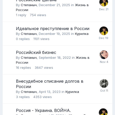
By
Степаныч
,
December 21, 2025
in
Жизнь в
России
1
reply
754
views
Идеальное преступление в России
By
Степаныч
,
December 19, 2025
in
Курилка
0
replies
1101
views
Российский бизнес
By
Степаныч
,
September 18, 2022
in
Жизнь в
России
16
replies
3647
views
Внесудебное списание долгов в
России
By
Степаныч
,
April 13, 2023
in
Курилка
3
replies
4353
views
Россия - Украина. ВОЙНА.