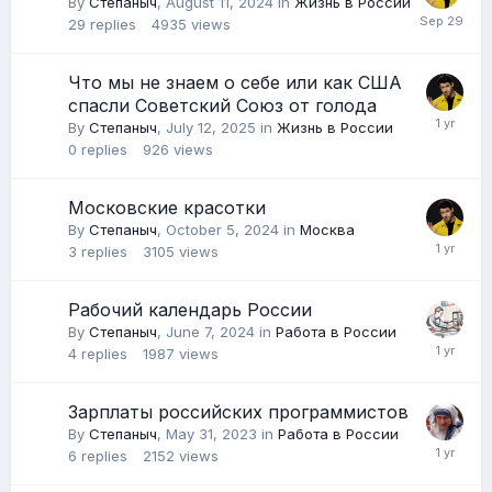
By
Степаныч
,
August 11, 2024
in
Жизнь в России
29
replies
4935
views
Что мы не знаем о себе или как США
спасли Советский Союз от голода
By
Степаныч
,
July 12, 2025
in
Жизнь в России
0
replies
926
views
Московские красотки
By
Степаныч
,
October 5, 2024
in
Москва
3
replies
3105
views
Рабочий календарь России
By
Степаныч
,
June 7, 2024
in
Работа в России
4
replies
1987
views
Зарплаты российских программистов
By
Степаныч
,
May 31, 2023
in
Работа в России
6
replies
2152
views