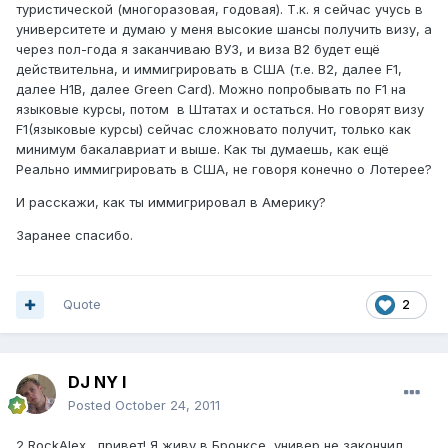
туристической (многоразовая, годовая). Т.к. я сейчас учусь в
университете и думаю у меня высокие шансы получить визу, а
через пол-года я заканчиваю ВУЗ, и виза B2 будет ещё
действительна, и иммигрировать в США (т.е. B2, далее F1,
далее H1B, далее Green Card). Можно попробывать по F1 на
языковые курсы, потом в Штатах и остаться. Но говорят визу
F1(языковые курсы) сейчас сложновато получит, только как
минимум бакалавриат и выше. Как ты думаешь, как ещё
Реально иммигрировать в США, не говоря конечно о Лотерее?
И расскажи, как ты иммигрировал в Америку?
Заранее спасибо.
Quote
2
DJ NY I
Posted
October 24, 2011
2 RockAlex , привет! Я живу в Бронксе, универ не закончил,