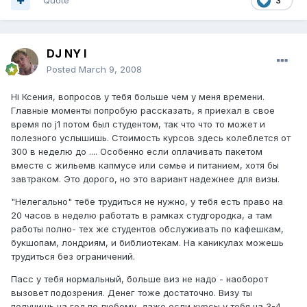
Quote
3
DJ NY I
Posted
March 9, 2008
Hi Ксения, вопросов у тебя больше чем у меня времени.
Главные моменты попробую рассказать, я приехал в свое
время по j1 потом был студентом, так что что то может и
полезного услышишь. Стоимость курсов здесь колеблется от
300 в неделю до .... Особенно если оплачивать пакетом
вместе с жильемв капмусе или семье и питанием, хотя бы
завтраком. Это дорого, но это вариант надежнее для визы.
"Нелегально" тебе трудиться не нужно, у тебя есть право на
20 часов в неделю работать в рамках студгородка, а там
работы полно- тех же студентов обслуживать по кафешкам,
букшопам, лондриям, и библиотекам. На каникулах можешь
трудиться без ограничений.
Пасс у тебя нормальный, больше виз не надо - наоборот
вызовет подозрения. Денег тоже достаточно. Визу ты
получишь на год по любому, даже если курсы у тебя на 3-4