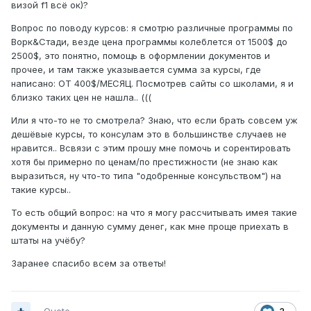
визой f1 всё ок)?
Вопрос по поводу курсов: я смотрю различные программы по
Ворк&Стади, везде цена программы колеблется от 1500$ до
2500$, это понятно, помощь в оформлении документов и
прочее, и там также указывается сумма за курсы, где
написано: ОТ 400$/МЕСЯЦ. Посмотрев сайты со школами, я и
близко таких цен не нашла.. (((
Или я что-то не то смотрела? Знаю, что если брать совсем уж
дешёвые курсы, то консулам это в большинстве случаев не
нравится.. Всвязи с этим прошу мне помочь и сорентировать
хотя бы примерно по ценам/по престижности (не знаю как
выразиться, ну что-то типа "одобренные консульством") на
такие курсы..
То есть общий вопрос: на что я могу рассчитывать имея такие
документы и данную сумму денег, как мне проще приехать в
штаты на учёбу?
Заранее спасибо всем за ответы!