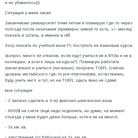
и не убавилось)))
Ситуация у меня такая:
Заканчиваю университет этим летом и планирую где-то через
полгода после окончания (примерно зимой то есть, +/- месяц)
поехать в Штаты, а именно в НЙ.
Хочу поехать по учебной визе F1, поступить на языковые курсы
(вопрос: много ли отказов, если едут учиться не в ВУЗы и не в
колледжи, а всего лишь на курсы?). Планирую работать
(нелегально) и учиться (легально), получать TOEFL (сейчас
уровень английского где-то pre-intermediate, естественно,
буду учить англ. и тут, но на TOEFL здесь явно не сдам)
моя ситуация:
- 2 (можно сделать и 3-ю) финских шенгенских визы
- 6000$ на счёте (ещё надо подкопить, но думю, на момент
отъезда у меня будет даже больше, хотя и не на много)
- 3х км. кв.
- дарственная (от бабушки) на 2х. км. кв.