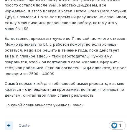
просто остался после W&T. Работаю ДиДжеем, все
нормально, я этого всегда и хотел. Потом Green Card получил.
Друзья помогли. Но за все время ни разу никто не спрашивал,
есть у меня виза или разрешение на работу, потому что у
меня был SS.
Естественно, приезжать лучше по f1, но сейчас много отказов.
Можно приехать по b1, с работой помогу, но если хочешь
остаться, надо все решить в течение года, пока действует
виза. И главное здесь - твой работодатель. Нужно ему
понравится, чтобы он подтвердил свое желание оформить
тебя, как работника. Если он согласен - ищи адвоката, тот все
прокрути за 2500 - 4000$
Самый нормальный для тебя способ иммигрировать, как мне
кажется -
стипендиальная программа
, почитай - потянешь по
деньгам, считай твой план станет реальность.
По какой специальности учишься? очно?
Quote
1