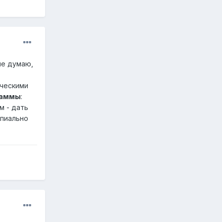
не думаю,
ическими
раммы
:
м - дать
ипиально