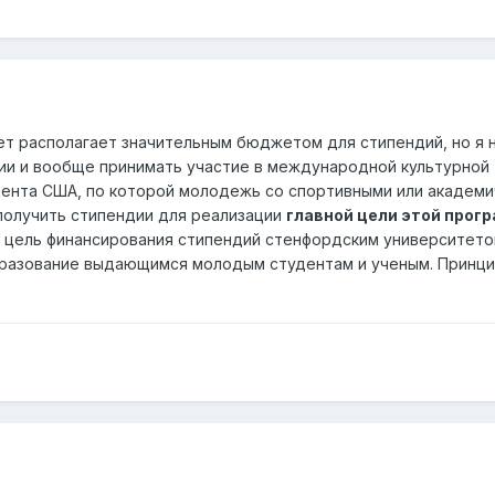
тет располагает значительным бюджетом для стипендий, но я 
ии и вообще принимать участие в международной культурной
ента США, по которой молодежь со спортивными или академ
получить стипендии для реализации
главной цели этой прог
е цель финансирования стипендий стенфордским университето
бразование выдающимся молодым студентам и ученым. Принц