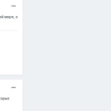
ей мере, о
торых