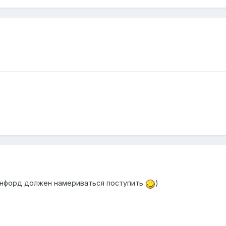
энфорд должен намериваться поступить
)