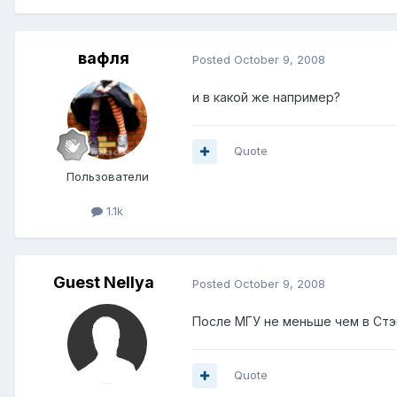
вафля
Posted
October 9, 2008
и в какой же например?
Quote
Пользователи
1.1k
Guest Nellya
Posted
October 9, 2008
После МГУ не меньше чем в Ст
Quote