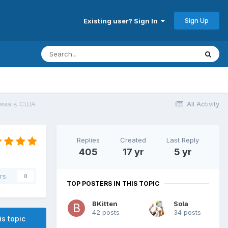
Sign Up
Existing user? Sign In
амма в США
All Activity
Replies
Created
Last Reply
405
17 yr
5 yr
rs
0
TOP POSTERS IN THIS TOPIC
BKitten
Sola
42 posts
34 posts
is topic