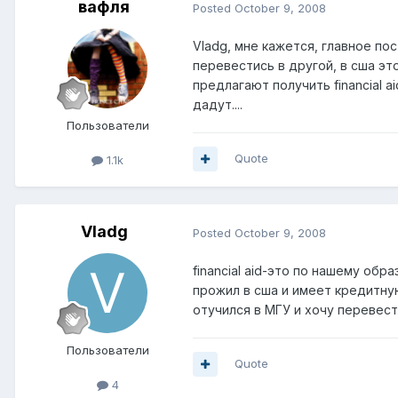
вафля
Posted
October 9, 2008
Vladg, мне кажется, главное пос
перевестись в другой, в сша эт
предлагают получить financial a
дадут....
Пользователи
Quote
1.1k
Vladg
Posted
October 9, 2008
financial aid-это по нашему об
прожил в сша и имеет кредитную
отучился в МГУ и хочу перевест
Пользователи
Quote
4