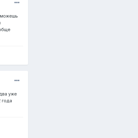
, можешь
ы
ообще
-два уже
2 года