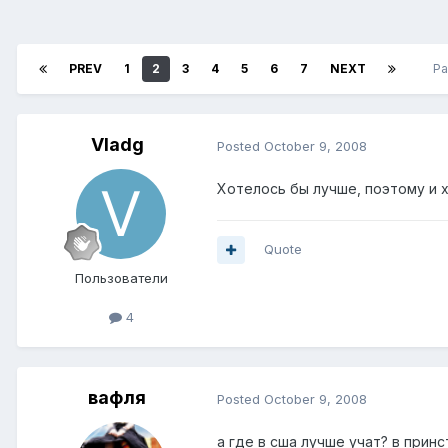
PREV
1
2
3
4
5
6
7
NEXT
Pa
Vladg
Posted
October 9, 2008
Хотелось бы лучше, поэтому и 
Quote
Пользователи
4
вафля
Posted
October 9, 2008
а где в сша лучше учат? в прин