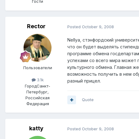
Гости
Rector
Posted
October 9, 2008
Nellya, стэнфордский универси
что он будет выделять стипенд
программе обмена госдепартам
успехами со всего мира может 
культурного обмена. Главная ж
Пользователи
возможность получить в нем о
3.1k
разный прицел.
Город
Санкт-
Петербург,
Российская
Quote
Федерация
katty
Posted
October 9, 2008