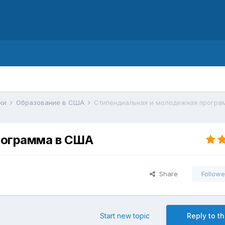
d
ики
Образование в США
Стипендиальная и молодежная прогр
рограмма в США
Share
Followe
Start new topic
Reply to th