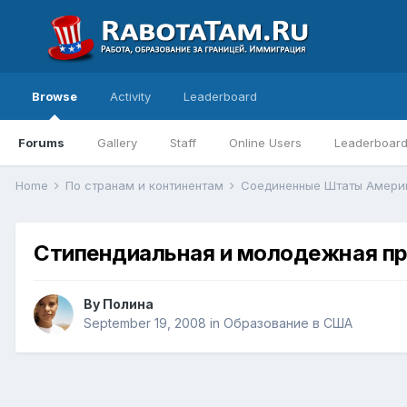
Browse
Activity
Leaderboard
Forums
Gallery
Staff
Online Users
Leaderboar
Home
По странам и континентам
Соединенные Штаты Амер
Стипендиальная и молодежная п
By
Полина
September 19, 2008
in
Образование в США