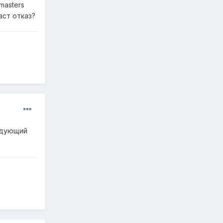
masters
аст отказ?
ледующий