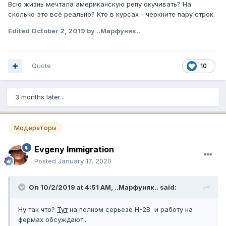
Всю жизнь мечтала американскую репу окучивать? На
сколько это всё реально? Кто в курсах - черкните пару строк.
Edited
October 2, 2019
by ..Марфуняк..
Quote
10
3 months later...
Модераторы
Evgeny Immigration
Posted
January 17, 2020
On 10/2/2019 at 4:51 AM,
..Марфуняк..
said:
Ну так что?
Тут
на полном серьезе H-2B и работу на
фермах обсуждают...