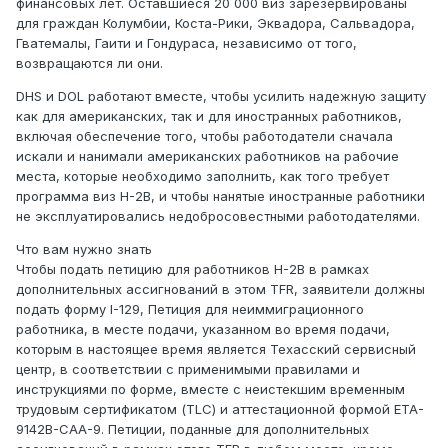
финансовых лет. Оставшиеся 20 000 виз зарезервированы
для граждан Колумбии, Коста-Рики, Эквадора, Сальвадора,
Гватемалы, Гаити и Гондураса, независимо от того,
возвращаются ли они.
DHS и DOL работают вместе, чтобы усилить надежную защиту
как для американских, так и для иностранных работников,
включая обеспечение того, чтобы работодатели сначала
искали и нанимали американских работников на рабочие
места, которые необходимо заполнить, как того требует
программа виз H-2B, и чтобы нанятые иностранные работники
не эксплуатировались недобросовестными работодателями.
Что вам нужно знать
Чтобы подать петицию для работников H-2B в рамках
дополнительных ассигнований в этом TFR, заявители должны
подать форму I-129, Петиция для неиммиграционного
работника, в месте подачи, указанном во время подачи,
которым в настоящее время является Техасский сервисный
центр, в соответствии с применимыми правилами и
инструкциями по форме, вместе с неистекшим временным
трудовым сертификатом (TLC) и аттестационной формой ETA-
9142B-CAA-9. Петиции, поданные для дополнительных