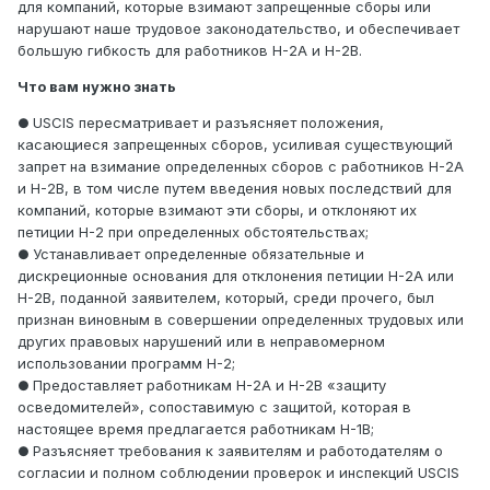
для компаний, которые взимают запрещенные сборы или
нарушают наше трудовое законодательство, и обеспечивает
большую гибкость для работников H-2A и H-2B.
Что вам нужно знать
USCIS пересматривает и разъясняет положения,
●
касающиеся запрещенных сборов, усиливая существующий
запрет на взимание определенных сборов с работников H-2A
и H-2B, в том числе путем введения новых последствий для
компаний, которые взимают эти сборы, и отклоняют их
петиции H-2 при определенных обстоятельствах;
Устанавливает определенные обязательные и
●
дискреционные основания для отклонения петиции H-2A или
H-2B, поданной заявителем, который, среди прочего, был
признан виновным в совершении определенных трудовых или
других правовых нарушений или в неправомерном
использовании программ H-2;
Предоставляет работникам H-2A и H-2B «защиту
●
осведомителей», сопоставимую с защитой, которая в
настоящее время предлагается работникам H-1B;
Разъясняет требования к заявителям и работодателям о
●
согласии и полном соблюдении проверок и инспекций USCIS