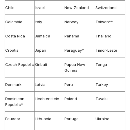
Chile
Israel
New Zealand
Switzerland
Colombia
Italy
Norway
Taiwan**
Costa Rica
Jamaica
Panama
Thailand
Croatia
Japan
Paraguay*
Timor-Leste
Czech Republic
Kiribati
Papua New
Tonga
Guinea
Denmark
Latvia
Peru
Turkey
Dominican
Liechtenstein
Poland
Tuvalu
Republic*
Ecuador
Lithuania
Portugal
Ukraine