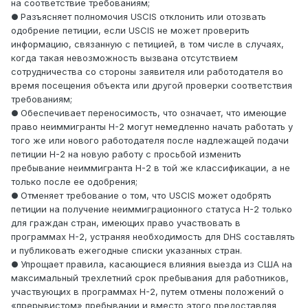
на соответствие требованиям;
Разъясняет полномочия USCIS отклонить или отозвать
●
одобрение петиции, если USCIS не может проверить
информацию, связанную с петицией, в том числе в случаях,
когда такая невозможность вызвана отсутствием
сотрудничества со стороны заявителя или работодателя во
время посещения объекта или другой проверки соответствия
требованиям;
Обеспечивает переносимость, что означает, что имеющие
●
право неиммигранты H-2 могут немедленно начать работать у
того же или нового работодателя после надлежащей подачи
петиции H-2 на новую работу с просьбой изменить
пребывание неиммигранта H-2 в той же классификации, а не
только после ее одобрения;
Отменяет требование о том, что USCIS может одобрять
●
петиции на получение неиммиграционного статуса H-2 только
для граждан стран, имеющих право участвовать в
программах H-2, устраняя необходимость для DHS составлять
и публиковать ежегодные списки указанных стран.
Упрощает правила, касающиеся влияния выезда из США на
●
максимальный трехлетний срок пребывания для работников,
участвующих в программах H-2, путем отмены положений о
«прерывистом» пребывании и вместо этого предоставляя