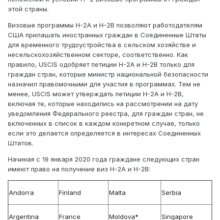
этой страны.
Визовые программы H-2A и H-2B позволяют работодателям
США прилашать иностранных граждан в Соединенные Штаты
для временного трудоустройства в сельском хозяйстве и
несельскохозяйственном секторе, соответственно. Как
правило, USCIS одобряет петиции H-2A и H-2B только для
граждан стран, которые министр национальной безопасности
назначил правомочными для участия в программах. Тем не
менее, USCIS может утверждать петиции H-2A и H-2B,
включая те, которые находились на рассмотрении на дату
уведомления Федерального реестра, для граждан стран, не
включенных в список в каждом конкретном случае, только
если это делается определяется в интересах Соединенных
Штатов.
Начиная с 19 января 2020 года граждане следующих стран
имеют право на получение виз H-2A и H-2B:
Andorra
Finland
Malta
Serbia
Argentina
France
Moldova*
Singapore