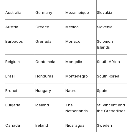
Australia
Germany
Mozambique
Slovakia
Austria
Greece
Mexico
Slovenia
Barbados
Grenada
Monaco
Solomon
Islands
Belgium
Guatemala
Mongolia
South Africa
Brazil
Honduras
Montenegro
South Korea
Brunei
Hungary
Nauru
Spain
Bulgaria
Iceland
The
St. Vincent and
Netherlands
the Grenadines
Canada
Ireland
Nicaragua
Sweden