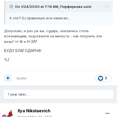
On 1/24/2020 at 7:19 AM,
Порфирьева
said:
А что?! DJ правильно все написал...
Допускаю, и раз уж вы, сударь, оказались столь
всезнающим, подскажите на милость - как получить эти
H-2A?
визы? H-1B и
БУДУ БЛАГОДАРНА!
%)
Quote
2
1 year later...
Ilya Nikolaevich
Posted
May 22, 2021