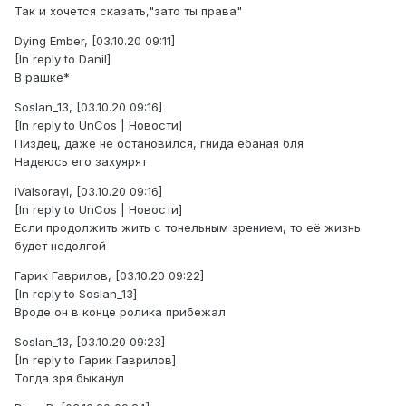
Так и хочется сказать,"зато ты права"
Dying Ember, [03.10.20 09:11]
[In reply to Danil]
В рашке*
Soslan_13, [03.10.20 09:16]
[In reply to UnCos | Новости]
Пиздец, даже не остановился, гнида ебаная бля
Надеюсь его захуярят
IValsorayl, [03.10.20 09:16]
[In reply to UnCos | Новости]
Если продолжить жить с тонельным зрением, то её жизнь
будет недолгой
Гарик Гаврилов, [03.10.20 09:22]
[In reply to Soslan_13]
Вроде он в конце ролика прибежал
Soslan_13, [03.10.20 09:23]
[In reply to Гарик Гаврилов]
Тогда зря быканул