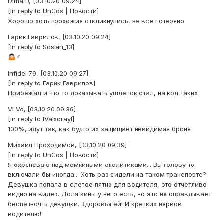
Dima D, [03.10.20 09:24]
[In reply to UnCos | Новости]
Хорошо хоть прохожие откликнулись, не все потеряно
Гарик Гаврилов, [03.10.20 09:24]
[In reply to Soslan_13]
‍♂
🤷🏻
Infidel 79, [03.10.20 09:27]
[In reply to Гарик Гаврилов]
Прибежал и что то доказывать ушлёпок стал, на кол таких
Vi Vo, [03.10.20 09:36]
[In reply to IValsorayl]
100%, идут так, как будто их защищает невидимая броня
Михаил Проходимов, [03.10.20 09:39]
[In reply to UnCos | Новости]
Я охреневаю над мамкиными аналитиками... Вы голову то
включали бы иногда... Хоть раз сидели на таком транспорте?
Девушка попала в слепое пятно для водителя, это отчетливо
видно на видео. Доля вины у него есть, но это не оправдывает
беспечночть девушки. Здоровья ей! И крепких нервов
водителю!