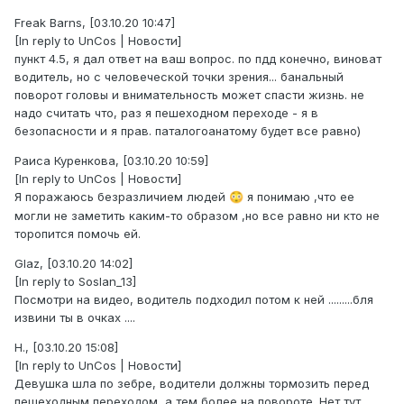
Freak Barns, [03.10.20 10:47]
[In reply to UnCos | Новости]
пункт 4.5, я дал ответ на ваш вопрос. по пдд конечно, виноват
водитель, но с человеческой точки зрения... банальный
поворот головы и внимательность может спасти жизнь. не
надо считать что, раз я пешеходном переходе - я в
безопасности и я прав. паталогоанатому будет все равно)
Раиса Куренкова, [03.10.20 10:59]
[In reply to UnCos | Новости]
Я поражаюсь безразличием людей
я понимаю ,что ее
😳
могли не заметить каким-то образом ,но все равно ни кто не
торопится помочь ей.
Glaz, [03.10.20 14:02]
[In reply to Soslan_13]
Посмотри на видео, водитель подходил потом к ней .........бля
извини ты в очках ....
Н., [03.10.20 15:08]
[In reply to UnCos | Новости]
Девушка шла по зебре, водители должны тормозить перед
пешеходным переходом, а тем более на повороте. Нет тут