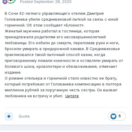
Posted
September 28, 2020
В Сочи 42-летнего управляющего отелем Дмитрия
Голованева убили средневековой пыткой за связь с юной
горничной. Об этом сообщает «Блокнот».
Женатый мужчина работал в гостинице, которая
принадлежала родителям его несовершеннолетней
любовницы. Его избили до смерти, переломав руки и ноги,
бросили умирать в придорожной канаве. В Средневековье
практиковался такой пыточный способ казни, когда
приговоренному ломали конечности и оставляли умирать от
болевого шока, кровопотери и обезвоживания, отмечает
издание.
О романе отельера и горничной стало известно ее брату,
который потребовал от Голованева компенсацию в полтора
миллиона рублей за поруганную честь сестры. Он вызвал
любовника на встречу и убил.
Цитата
Quote
5