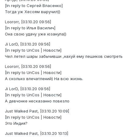
[In reply to Сергей Власенко]
Тогда уж Хесоям выручил))
Loororr, [03.10.20 09:56]
[In reply to Илья Василич]
Она свою удачу уже юзанула))
Ji LorD, [03.10.20 09:56]
[In reply to UnCos | Новости]
Чел летел шары забычивши ,нахуй ему пешиков смотреть
Loororr, [03.10.20 09:56]
[In reply to UnCos | Новости]
А сколько впечатлений) На всю жизнь.
Ji LorD, [03.10.20 09:56]
[In reply to UnCos | Новости]
А девчонке несказанно повезло
Just Walked Past, [03.10.20 10:09]
[In reply to UnCos | Новости]
Это Индия?
Just Walked Past, [03.10.20 10:13]