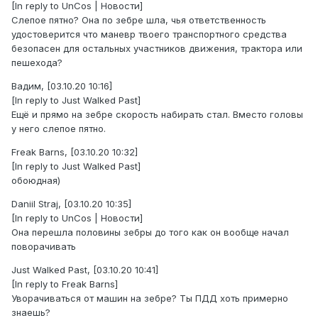
[In reply to UnCos | Новости]
Слепое пятно? Она по зебре шла, чья ответственность
удостоверится что маневр твоего транспортного средства
безопасен для остальных участников движения, трактора или
пешехода?
Вадим, [03.10.20 10:16]
[In reply to Just Walked Past]
Ещё и прямо на зебре скорость набирать стал. Вместо головы
у него слепое пятно.
Freak Barns, [03.10.20 10:32]
[In reply to Just Walked Past]
обоюдная)
Daniil Straj, [03.10.20 10:35]
[In reply to UnCos | Новости]
Она перешла половины зебры до того как он вообще начал
поворачивать
Just Walked Past, [03.10.20 10:41]
[In reply to Freak Barns]
Уворачиваться от машин на зебре? Ты ПДД хоть примерно
знаешь?