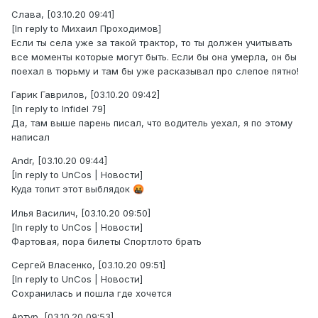
Слава, [03.10.20 09:41]
[In reply to Михаил Проходимов]
Если ты села уже за такой трактор, то ты должен учитывать
все моменты которые могут быть. Если бы она умерла, он бы
поехал в тюрьму и там бы уже расказывал про слепое пятно!
Гарик Гаврилов, [03.10.20 09:42]
[In reply to Infidel 79]
Да, там выше парень писал, что водитель уехал, я по этому
написал
Andr, [03.10.20 09:44]
[In reply to UnCos | Новости]
Куда топит этот выблядок
🤬
Илья Василич, [03.10.20 09:50]
[In reply to UnCos | Новости]
Фартовая, пора билеты Спортлото брать
Сергей Власенко, [03.10.20 09:51]
[In reply to UnCos | Новости]
Сохранилась и пошла где хочется
Артур, [03.10.20 09:53]