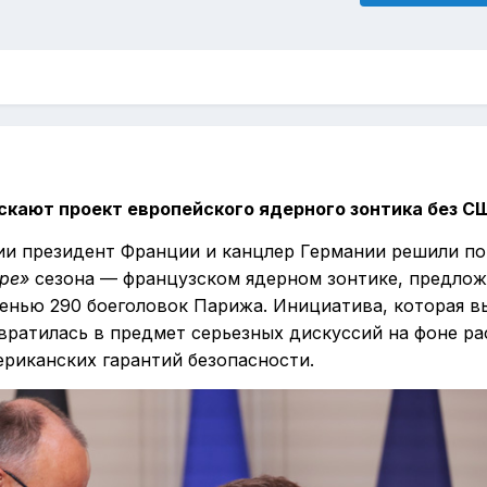
скают проект европейского ядерного зонтика без С
и президент Франции и канцлер Германии решили по
ре»
сезона — французском ядерном зонтике, предло
енью 290 боеголовок Парижа. Инициатива, которая в
евратилась в предмет серьезных дискуссий на фоне р
риканских гарантий безопасности.