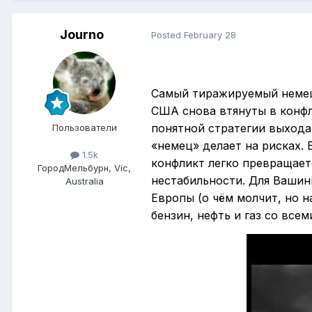
Journo
Posted
February 28
Самый тиражируемый немецк
США снова втянуты в конфл
понятной стратегии выхода
Пользователи
«немец» делает на рисках. 
1.5k
конфликт легко превращаетс
Город
Мельбурн, Vic,
нестабильности. Для Вашинг
Australia
Европы (о чём молчит, но 
бензин, нефть и газ со вс