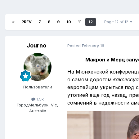
PREV
7
8
9
10
11
12
Page 12 of 12
Journo
Posted
February 16
Макрон и Мерц запу
На Мюнхенской конференци
о самом дорогом
«аксессуа
европейцам укрыться под с
Пользователи
утопией еще год назад, пр
1.5k
сомнений в надежности аме
Город
Мельбурн, Vic,
Australia