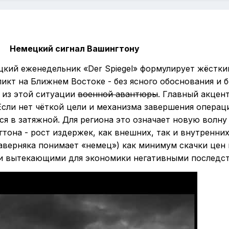
Немецкий сигнал Вашингтону
ий еженедельник «Der Spiegel» формулирует жёсткий
икт на Ближнем Востоке - без ясного обоснования и б
 из этой ситуации
военной авантюры
. Главный акцен
Если нет чёткой цели и механизма завершения операц
я в затяжной. Для региона это означает новую волну
тона - рост издержек, как внешних, так и внутренних
наверняка понимает «немец») как минимум скачки цен 
еми вытекающими для экономики негативными последс