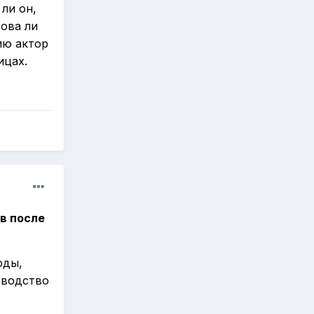
 ли он,
това ли
ию актор
ицах.
в после
оды,
оводство