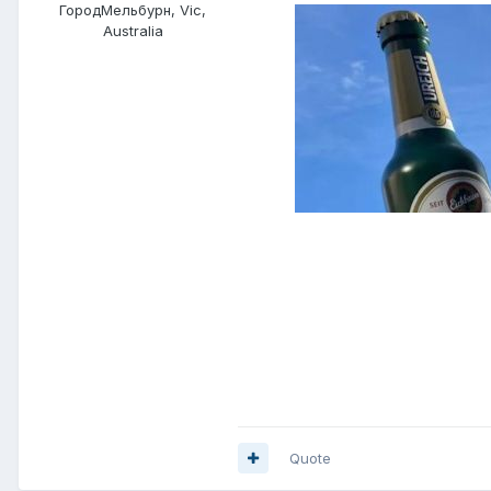
Город
Мельбурн, Vic,
Australia
Quote