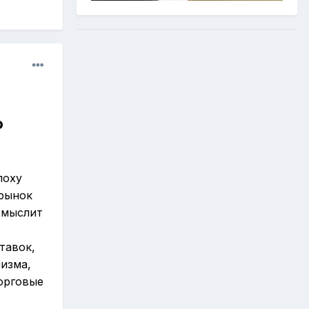
о
поху
рынок
 мыслит
тавок,
изма,
орговые