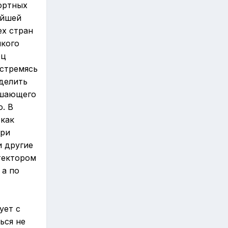
ортных
ейшей
х стран
икого
рц
 стремясь
делить
ешающего
. В
 как
при
и другие
тектором
 а по
ует с
ься не