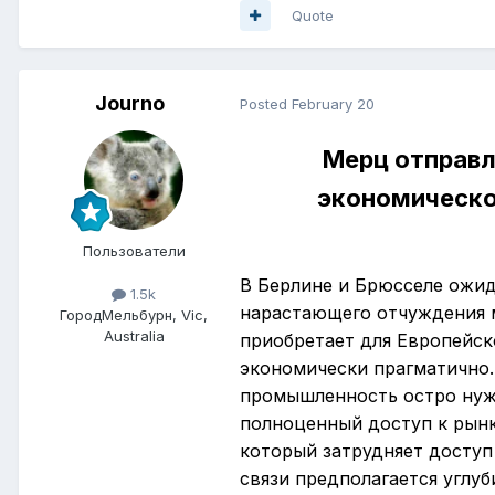
Quote
Journo
Posted
February 20
Мерц отправля
экономической
Пользователи
В Берлине и Брюсселе ожид
1.5k
нарастающего отчуждения 
Город
Мельбурн, Vic,
Australia
приобретает для Европейск
экономически прагматично.
промышленность остро нужд
полноценный доступ к рынк
который затрудняет доступ
связи предполагается углу