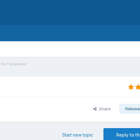
d
сти Германии
Share
Followe
Start new topic
Reply to th