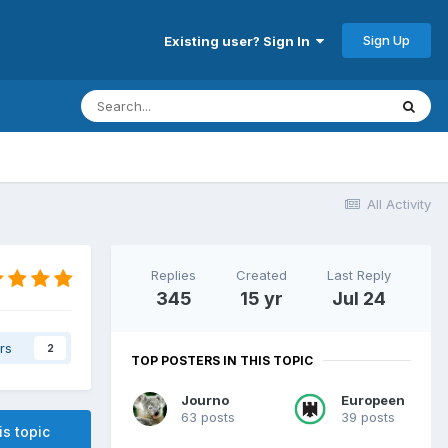
Sign Up
Existing user? Sign In
All Activity
Replies
Created
Last Reply
345
15 yr
Jul 24
rs
2
TOP POSTERS IN THIS TOPIC
Journo
Europeen
63 posts
39 posts
is topic