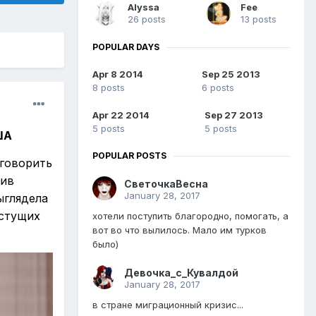
Alyssa
Fee
26 posts
13 posts
POPULAR DAYS
Apr 8 2014
Sep 25 2013
8 posts
6 posts
Apr 22 2014
Sep 27 2013
5 posts
5 posts
ША
POPULAR POSTS
говорить
жив
СветочкаВесна
January 28, 2017
ыглядела
астущих
хотели поступить благородно, помогать, а
вот во что вылилось. Мало им турков
было)
Девочка_с_Кувалдой
January 28, 2017
в стране миграционный кризис...