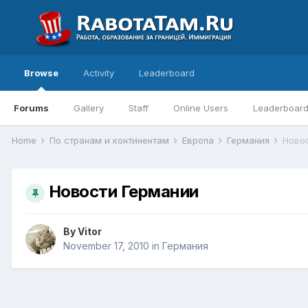
Browse
Activity
Leaderboard
Forums
Gallery
Staff
Online Users
Leaderboar
Home
По странам и континентам
Европа
Германия
Ново
Новости Германии
By
Vitor
November 17, 2010
in
Германия