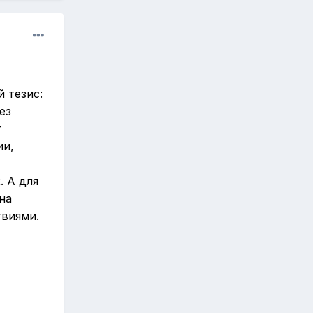
 тезис:
ез
т
ии,
. А для
на
твиями.