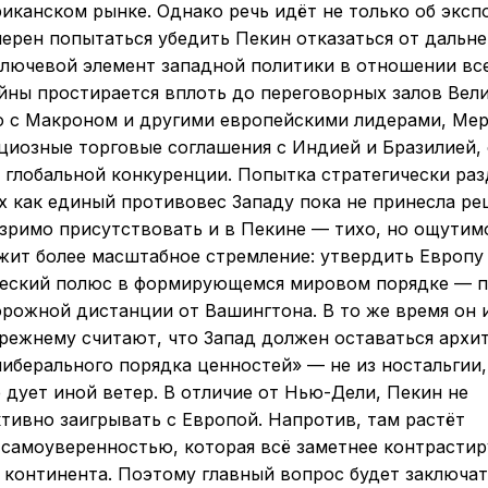
иканском рынке. Однако речь идёт не только об эксп
мерен попытаться убедить Пекин отказаться от дальн
лючевой элемент западной политики в отношении все
йны простирается вплоть до переговорных залов Вел
о с Макроном и другими европейскими лидерами, Ме
иозные торговые соглашения с Индией и Бразилией,
 глобальной конкуренции. Попытка стратегически раз
х как единый противовес Западу пока не принесла р
езримо присутствовать и в Пекине — тихо, но ощутимо
жит более масштабное стремление: утвердить Европу
ческий полюс в формирующемся мировом порядке — 
рожной дистанции от Вашингтона. В то же время он 
режнему считают, что Запад должен оставаться архи
иберального порядка ценностей» — не из ностальгии,
 дует иной ветер. В отличие от Нью-Дели, Пекин не
тивно заигрывать с Европой. Напротив, там растёт
самоуверенностью, которая всё заметнее контрастир
континента. Поэтому главный вопрос будет заключат