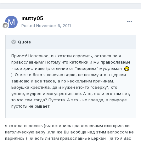
mutty05
Posted
November 6, 2011
Quote
Привет! Наверное, вы хотели спросить, остался ли я
православным? Потому что католики и мы православные
- все христиане (в отличие от "неверных" мусульман
). Ответ: в бога я конечно верю, не потому что в церкви
зависаю и все такое, а по нескольким причинам.
Бабушка крестила, да и нужен кто-то "сверху", кто
умнее, мудрее и могущественнее. А то, если его там нет,
то что там тогда? Пустота. А это - не правда, в природе
пустоты не бывает.
я хотела спросить )вы остались православным или приняли
католическую веру ,или же Вы вообще над этим вопросом не
парились ) )и есть ли там православные церкви =)а то я Вас