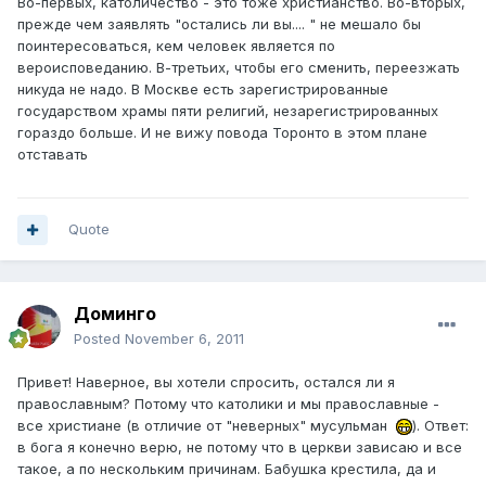
Во-первых, католичество - это тоже христианство. Во-вторых,
прежде чем заявлять "остались ли вы.... " не мешало бы
поинтересоваться, кем человек является по
вероисповеданию. В-третьих, чтобы его сменить, переезжать
никуда не надо. В Москве есть зарегистрированные
государством храмы пяти религий, незарегистрированных
гораздо больше. И не вижу повода Торонто в этом плане
отставать
Quote
Доминго
Posted
November 6, 2011
Привет! Наверное, вы хотели спросить, остался ли я
православным? Потому что католики и мы православные -
все христиане (в отличие от "неверных" мусульман
). Ответ:
в бога я конечно верю, не потому что в церкви зависаю и все
такое, а по нескольким причинам. Бабушка крестила, да и