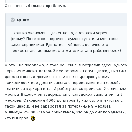
Это - очень большая проблема.
Quote
Сколько экономишь денег не подавая доки через
фирму? Посмотрел перечень думаю тут я или моя жена
сама справиться! Единственный плюс конечно это
предоставление ими места жительства и работы(поиск)!
А это - не проблема, а твое решение. Я встретил здесь одного
парня из Минска, который все оформлял сам - дважды из CIO
давали отказ, а документы они не возвращают, и ему
приходилось все делать заново с переводами и заверкой,
платить за курьера и т.д. И работу здесь проискал 2 с лишним
месяца. В целом он задержался с канадской зарплатой на 9
месяцев. Сэкономил 4000 долларов (у них было агентство с
такой ценой), и не заработал за потерянные 9 месяцев
минимум 25000. Самое прикольное, что он до сих пор уверен,
что выиграл