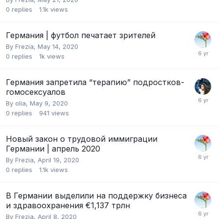
0
replies
1.1k
views
Германия | футбол печатает зрителей
By
Frezia
,
May 14, 2020
0
replies
1k
views
Германия запретила “терапию” подростков-
гомосексуалов
By
olia
,
May 9, 2020
0
replies
941
views
Новый закон о трудовой иммиграции
Германии | апрель 2020
By
Frezia
,
April 19, 2020
0
replies
1.1k
views
В Германии выделили на поддержку бизнеса
и здравоохранения €1,137 трлн
By
Frezia
,
April 8, 2020