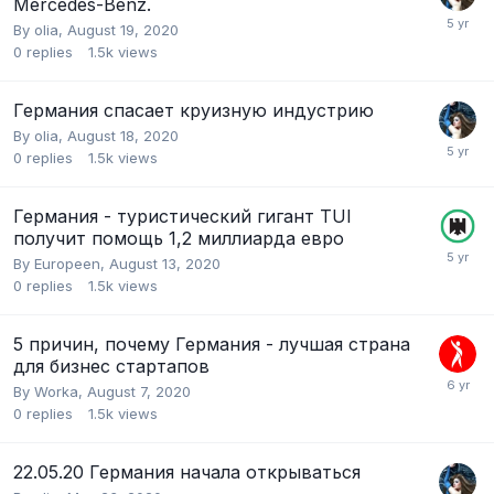
Mercedes-Benz.
By
olia
,
August 19, 2020
0
replies
1.5k
views
Германия спасает круизную индустрию
By
olia
,
August 18, 2020
0
replies
1.5k
views
Германия - туристический гигант TUI
получит помощь 1,2 миллиарда евро
By
Europeen
,
August 13, 2020
0
replies
1.5k
views
5 причин, почему Германия - лучшая страна
для бизнес стартапов
By
Worka
,
August 7, 2020
0
replies
1.5k
views
22.05.20 Германия начала открываться