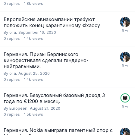
0
replies
1.8k
views
Европейские авиакомпании требуют
положить конец карантинному «lхаосу
By
olia
,
September 16, 2020
0
replies
1.4k
views
Германия. Призы Берлинского
кинофестиваля сделали гендерно-
нейтральными.
By
olia
,
August 25, 2020
0
replies
1.4k
views
Германия. Безусловный базовый доход 3
года по €1200 в месяц.
By
Europeen
,
August 21, 2020
0
replies
1.5k
views
Германия. Nokia выиграла патентный спор с