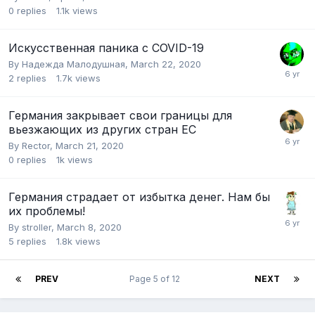
0
replies
1.1k
views
Искусственная паника с COVID-19
By
Надежда Малодушная
,
March 22, 2020
2
replies
1.7k
views
Германия закрывает свои границы для
вьезжающих из других стран ЕС
By
Rector
,
March 21, 2020
0
replies
1k
views
Германия страдает от избытка денег. Нам бы
их проблемы!
By
stroller
,
March 8, 2020
5
replies
1.8k
views
PREV
Page 5 of 12
NEXT