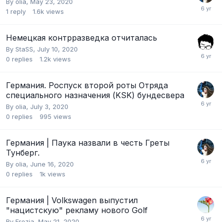
By
olia
,
May 23, 2020
1
reply
1.6k
views
Немецкая контрразведка отчиталась
By
StaSS
,
July 10, 2020
0
replies
1.2k
views
Германия. Роспуск второй роты Отряда
специального назначения (KSK) бундесвера
By
olia
,
July 3, 2020
0
replies
995
views
Германия | Паука назвали в честь Греты
Тунберг.
By
olia
,
June 16, 2020
0
replies
1k
views
Германия | Volkswagen выпустил
"нацистскую" рекламу нового Golf
By
Frezia
,
May 21, 2020