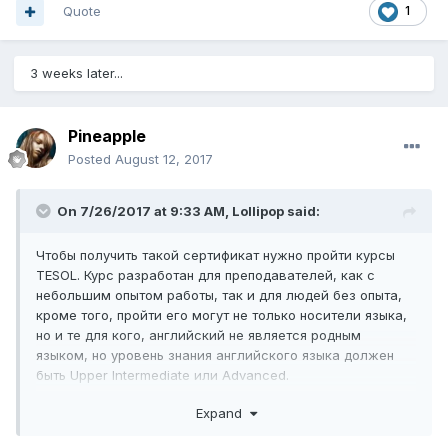
Quote
1
3 weeks later...
Pineapple
Posted
August 12, 2017
On 7/26/2017 at 9:33 AM,
Lollipop
said:
Чтобы получить такой сертификат нужно пройти курсы
TESOL. Курс разработан для преподавателей, как с
небольшим опытом работы, так и для людей без опыта,
кроме того, пройти его могут не только носители языка,
но и те для кого, английский не является родным
языком, но уровень знания английского языка должен
быть Upper Intermediate или Advanced.
Да, вы можете преподавать английский как иностранный
Expand
язык во всех странах мира. Данный сертификат -