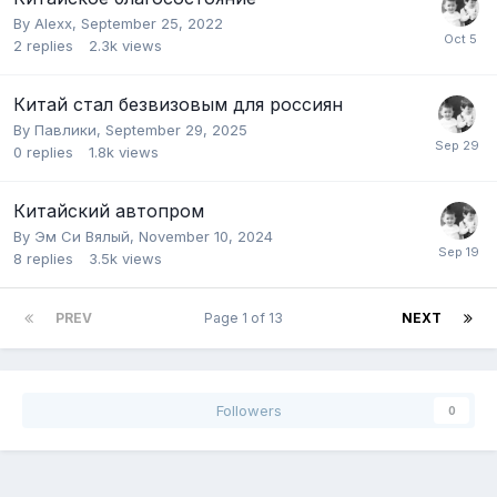
By
Alexx
,
September 25, 2022
2
replies
2.3k
views
Китай стал безвизовым для россиян
By
Павлики
,
September 29, 2025
0
replies
1.8k
views
Китайский автопром
By
Эм Си Вялый
,
November 10, 2024
8
replies
3.5k
views
PREV
Page 1 of 13
NEXT
Followers
0