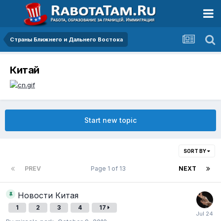
Страны Ближнего и Дальнего Востока
Китай
Start new topic
SORT BY
PREV
Page 1 of 13
NEXT
Новости Китая
1
2
3
4
17