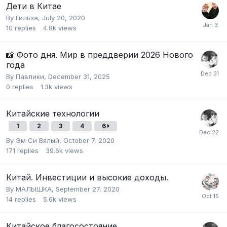
Дети в Китае
By
Гильза
,
July 20, 2020
10
replies
4.8k
views
📸 Фото дня. Мир в преддверии 2026 Нового
года
By
Павлики
,
December 31, 2025
0
replies
1.3k
views
Китайские технологии
1
2
3
4
6
By
Эм Си Вялый
,
October 7, 2020
171
replies
39.6k
views
Китай. Инвестиции и высокие доходы.
By
МАЛЫШКА
,
September 27, 2020
14
replies
5.6k
views
Китайское благосостояние