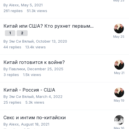
By
Alexx
,
May 5, 2021
261
replies
51.3k
views
Китай или США? Кто рухнет первым...
1
2
By
Эм Си Вялый
,
October 13, 2020
44
replies
13.4k
views
Китай готовится к войне?
By
Павлики
,
December 25, 2025
3
replies
1.5k
views
Китай - Россия - США
By
Эм Си Вялый
,
March 4, 2022
25
replies
5.3k
views
Секс и интим по-китайски
By
Alexx
,
August 18, 2021