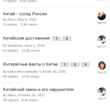
11
replies
6.5k
views
Китай - сосед России
By
Alexx
,
May 9, 2021
19
replies
6.8k
views
Китайские достижения
1
2
By
Дембель
,
June 4, 2009
53
replies
23.5k
views
Интересные факты о Китае
1
2
3
By
babochka-nadejda
,
October 30, 2015
65
replies
27.4k
views
Китайский закон и его нарушители
By
Alexx
,
October 20, 2021
26
replies
8.3k
views