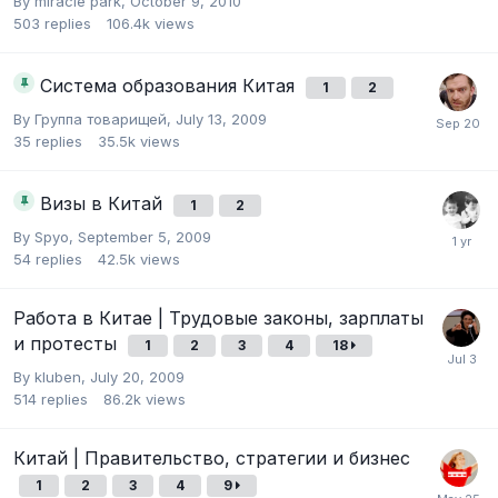
By
miracle park
,
October 9, 2010
503
replies
106.4k
views
Система образования Китая
1
2
By
Группа товарищей
,
July 13, 2009
35
replies
35.5k
views
Визы в Китай
1
2
By
Spyo
,
September 5, 2009
54
replies
42.5k
views
Работа в Китае | Трудовые законы, зарплаты
и протесты
1
2
3
4
18
By
kluben
,
July 20, 2009
514
replies
86.2k
views
Китай | Правительство, стратегии и бизнес
1
2
3
4
9