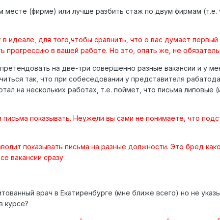
м месте (фирме) или лучше разбить стаж по двум фирмам (т.е.
в идеале, для того,чтобы сравнить, что о вас думает первый
 прогрессию в вашей работе. Но это, опять же, не обязатель
 претендовать на две-три совершенно разные вакансии и у ме
учиться так, что при собеседовании у представителя рабатод
отал на нескольких работах, т.е. поймет, что письма липовые (
и письма показывать. Неужели вы сами не понимаете, что под
зволит показывать письма на разные должности. Это бред како
се вакансии сразу.
дитованный врач в Екатиренбурге (мне ближе всего) но не указ
в курсе?