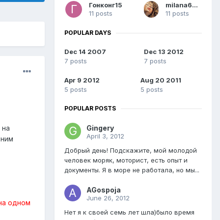
Гонконг15
milana6070
11 posts
11 posts
POPULAR DAYS
Dec 14 2007
Dec 13 2012
7 posts
7 posts
Apr 9 2012
Aug 20 2011
5 posts
5 posts
POPULAR POSTS
Gingery
 на
April 3, 2012
 ним
Добрый день! Подскажите, мой молодой
человек моряк, моторист, есть опыт и
документы. Я в море не работала, но мы...
AGospoja
June 26, 2012
 на одном
Нет я к своей семь лет шла)было время