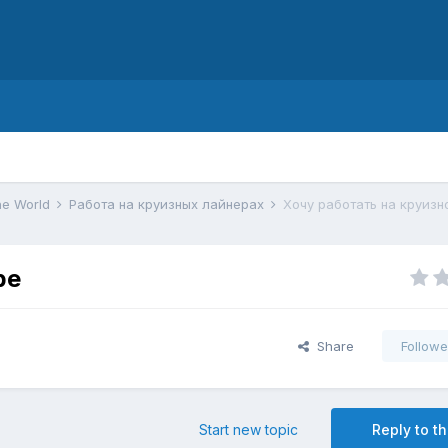
d
he World
Работа на круизных лайнерах
Хочу работать на круиз
ре
Share
Followe
Start new topic
Reply to th