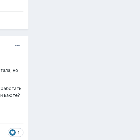
тала, но
 работать
ой каюте?
1