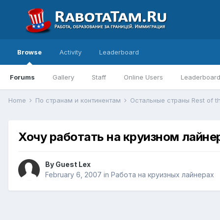
Browse
Activity
Leaderboard
Forums
Gallery
Staff
Online Users
Leaderboar
Home
По странам и континентам
Остальные страны Rest of t
Хочу работать на круизном лайне
By Guest Lex
February 6, 2007
in
Работа на круизных лайнерах