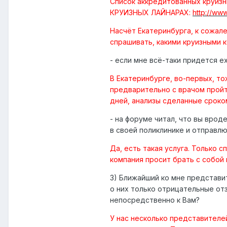
Список аккредитованных круизн
КРУИЗНЫХ ЛАЙНАРАХ:
http://www
Насчёт Екатеринбурга, к сожале
спрашивать, какими круизными к
- если мне всё-таки придется е
В Екатеринбурге, во-первых, т
предварительно с врачом пройт
дней, анализы сделанные сроко
- на форуме читал, что вы врод
в своей поликлинике и отправл
Да, есть такая услуга. Только 
компания просит брать с собой 
3) Ближайший ко мне представит
о них только отрицательные от
непосредственно к Вам?
У нас несколько представителей