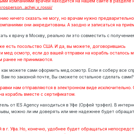
ыми компаниями врачей находится на нашем сайте в разделе
.rosperson...achej_v_rossii/
нию ничего сказать не могу, но врачам нужно предварительно
омпаниями они аккредитованы. А заодно и записаться на приём
хать к врачу в Москву, реально ли это совместить с получение
оже есть посольство США. И да, вы можете, договорившись
и мед осмотр, если до вашей отправки на корабль осталось 
м ранее не принимаются.
е как можете сами оформить мед.осмотр. Если я соберу все спра
ю Вам по заказной почте, Вы сможете остальное сделать сами?
справки нам отправляются в электронном виде исключительно.
на корабль вместе с сертификатом.
ель от IES Agency находиться в Уфе (Орфей трэфел). В интер
зывы, можно ли им доверять или мне надежнее будет обраща
 в г. Уфа. Но, конечно, удобнее будет обращаться непосредс