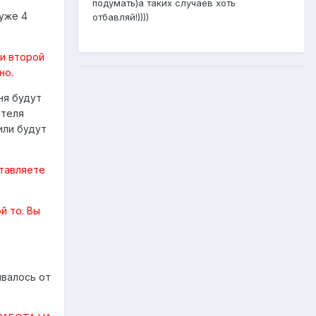
подумать)а таких случаев хоть
 уже 4
отбавляй!))))
 и второй
но.
ня будут
ателя
или будут
ставляете
й то.
Вы
ывалось от