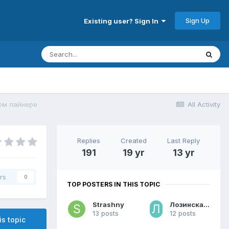
Sign Up
Existing user? Sign In
ном лайнере
All Activity
Replies
Created
Last Reply
191
19 yr
13 yr
rs
0
TOP POSTERS IN THIS TOPIC
Strashny
Лозинская Анна
13 posts
12 posts
is topic