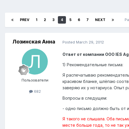
PREV
1
2
3
4
5
6
7
NEXT
Pa
Лозинская Анна
Posted
March 29, 2012
Ответ от компании ООО IES Ag
1) Рекомендательные письма:
Я распечатываю рекомендательн
Пользователи
красивом бланке, шлёпаю соотв
заверяю их у нотариуса. Опыт р
682
Вопросы в следущем:
- одно письмо должно быть от и
Я такого не слышала. Оба пись
месте больше года, то не так у