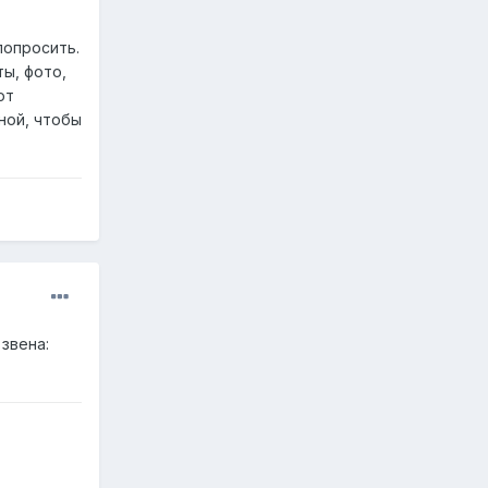
попросить.
ы, фото,
ют
ной, чтобы
звена: