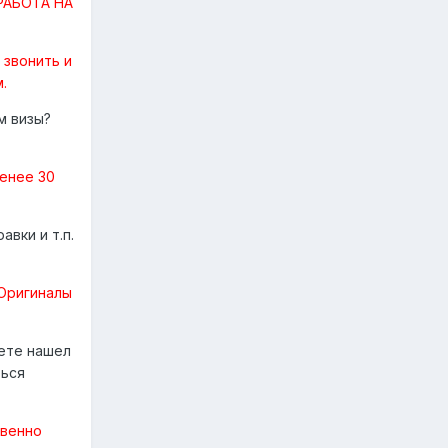
 РАБОТА НА
 звонить и
.
м визы?
менее 30
вки и т.п.
 Оригиналы
нете нашел
ться
твенно