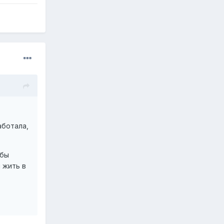
аботала,
обы
 жить в