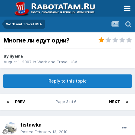
Work and Travel USA
Многие ли едут одни?
By
iiyama
August 1, 2007
in
Work and Travel USA
Reply to this topic
PREV
Page 3 of 6
NEXT
fistawka
Posted
February 13, 2010