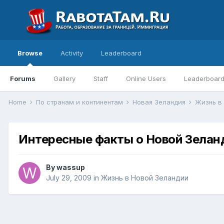
Browse
Activity
Leaderboard
Forums
Gallery
Staff
Online Users
Leaderboar
Home
По странам и континентам
Новая Зеландия
Жизнь в
Интересные факты о Новой Зелан
By
wassup
July 29, 2009
in
Жизнь в Новой Зеландии