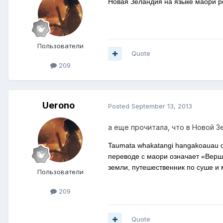
Новая Зеландия на языке маори р
Пользователи
Quote
209
Uerono
Posted
September 13, 2013
а еще прочитала, что в Новой З
Taumata whakatangi hangakoauau o 
переводе с маори означает «Верш
земли, путешественник по суше и
Пользователи
209
Quote