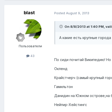
blast
Posted
August 9, 2013
On 8/8/2013 at 1:40 PM, vali
А какие есть крупные города
Пользователи
43
По сиди почитай Википедию! Но в
Окленд
Крайстчерч (самый крупный го
Гамильтон
Данидин на Южном острове,на б
Нейпир-Хейстингс