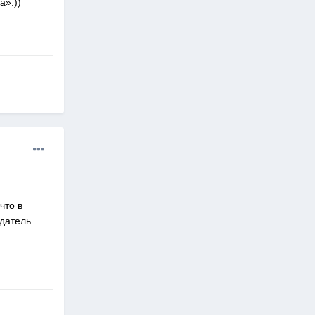
а».))
что в
едатель