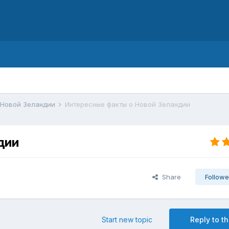
d
 Новой Зеландии
Интересные факты о Новой Зеландии
дии
Share
Followe
Start new topic
Reply to th