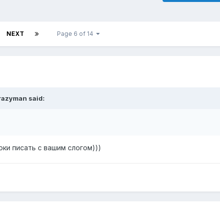
NEXT
Page 6 of 14
razyman said:
ки писать с вашим слогом)))