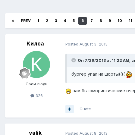
PREV
1
2
3
4
5
6
7
8
9
10
11
Килса
Posted
August 3, 2013
On 7/29/2013 at 11:22 AM, c
бургер упал на шорты((((
Свои люди
вам бы юмористические очер
326
Quote
valik
Posted
August 8, 2013