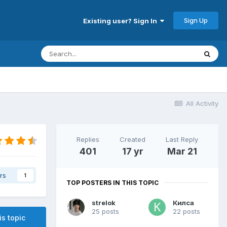
Sign Up
Existing user? Sign In
All Activity
Replies
Created
Last Reply
401
17 yr
Mar 21
rs
1
TOP POSTERS IN THIS TOPIC
strelok
Килса
25 posts
22 posts
is topic