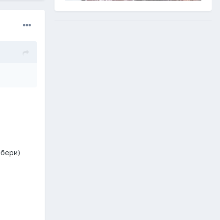
рбери)