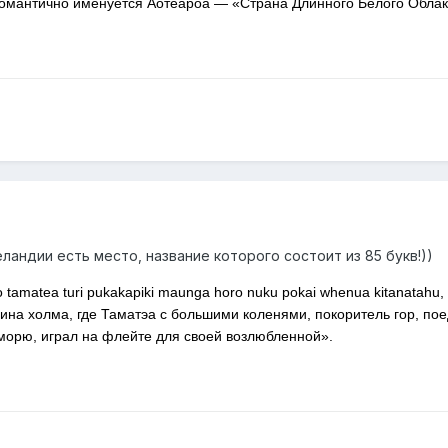
омантично именуется Аотеароа — «Страна Длинного Белого Облак
еландии есть место, название которого состоит из 85 букв!))
tamatea turi pukakapiki maunga horo nuku pokai whenua kitanatahu, 
ина холма, где Таматэа с большими коленями, покоритель гор, по
 морю, играл на флейте для своей возлюбленной».