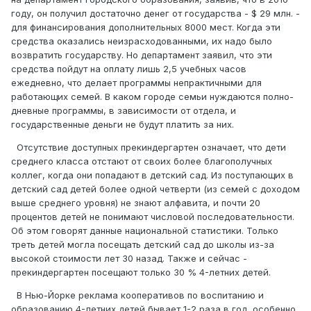
году, он получил достаточно денег от государства - $ 29 млн. -
для финансирования дополнительных 8000 мест. Когда эти
средства оказались неизрасходованными, их надо было
возвратить государству. Но департамент заявил, что эти
средства пойдут на оплату лишь 2,5 учебных часов
ежедневно, что делает программы непрактичными для
работающих семей. В каком городе семьи нуждаются полно-
дневные программы, в зависимости от отдела, и
государственные деньги не будут платить за них.
Отсутствие доступных прекиндергартен означает, что дети
среднего класса отстают от своих более благополучных
коллег, когда они попадают в детский сад. Из поступающих в
детский сад детей более одной четверти (из семей с доходом
выше среднего уровня) не знают алфавита, и почти 20
процентов детей не понимают числовой последовательности.
Об этом говорят данные национальной статистики. Только
треть детей могла посещать детский сад до школы из-за
высокой стоимости лет 30 назад. Также и сейчас -
прекиндергартен посещают только 30 % 4-летних детей.
В Нью-Йорке реклама кооперативов по воспитанию и
образованию 4-летних детей бывает 1-2 раза в год, особенно