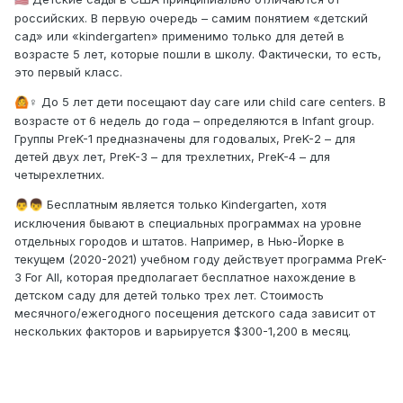
российских. В первую очередь – самим понятием «детский
сад» или «kindergarten» применимо только для детей в
возрасте 5 лет, которые пошли в школу. Фактически, то есть,
это первый класс.
‍♀ До 5 лет дети посещают day care или child care centers. В
🙆
возрасте от 6 недель до года – определяются в Infant group.
Группы PreK-1 предназначены для годовалых, PreK-2 – для
детей двух лет, PreK-3 – для трехлетних, PreK-4 – для
четырехлетних.
Бесплатным является только Kindergarten, хотя
👨
👦
исключения бывают в специальных программах на уровне
отдельных городов и штатов. Например, в Нью-Йорке в
текущем (2020-2021) учебном году действует программа PreK-
3 For All, которая предполагает бесплатное нахождение в
детском саду для детей только трех лет. Стоимость
месячного/ежегодного посещения детского сада зависит от
нескольких факторов и варьируется $300-1,200 в месяц.