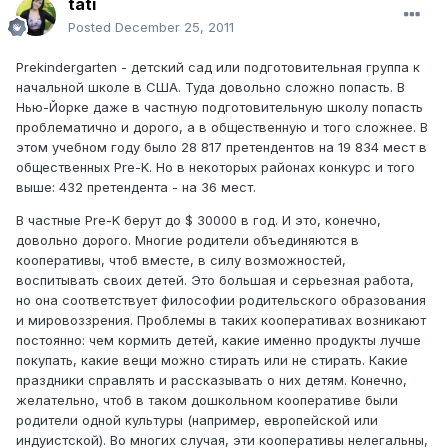
tati
Posted
December 25, 2011
Prekindergarten - детский сад или подготовительная группа к
начальной школе в США. Туда довольно сложно попасть. В
Нью-Йорке даже в частную подготовительную школу попасть
проблематично и дорого, а в общественную и того сложнее. В
этом учебном году было 28 817 претендентов на 19 834 мест в
общественных Pre-K. Но в некоторых районах конкурс и того
выше: 432 претендента - на 36 мест.
В частные Pre-K берут до $ 30000 в год. И это, конечно,
довольно дорого. Многие родители объединяются в
кооперативы, чтоб вместе, в силу возможностей,
воспитывать своих детей. Это большая и серьезная работа,
но она соответствует философии родительского образования
и мировоззрения. Проблемы в таких кооперативах возникают
постоянно: чем кормить детей, какие именно продукты лучше
покупать, какие вещи можно стирать или не стирать. Какие
праздники справлять и рассказывать о них детям. Конечно,
желательно, чтоб в таком дошкольном кооперативе были
родители одной культуры (например, европейской или
индуистской). Во многих случая, эти кооперативы нелегальны,