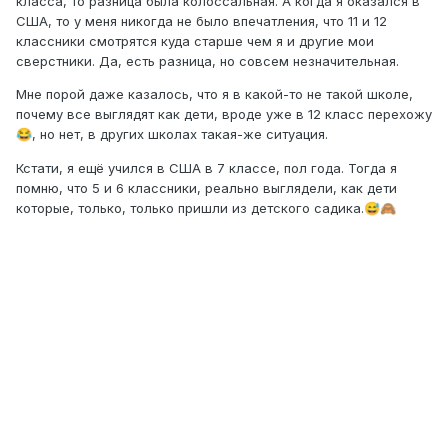
класса, то разница была колоссальная. А когда я оказался в
США, то у меня никогда не было впечатления, что 11 и 12
классники смотрятся куда старше чем я и другие мои
сверстники. Да, есть разница, но совсем незначительная.
Мне порой даже казалось, что я в какой-то не такой школе,
почему все выглядят как дети, вроде уже в 12 класс перехожу
, но нет, в других школах такая-же ситуация.
😂
Кстати, я ещё учился в США в 7 классе, пол года. Тогда я
помню, что 5 и 6 классники, реально выглядели, как дети
которые, только, только пришли из детского садика.
😅
🙈