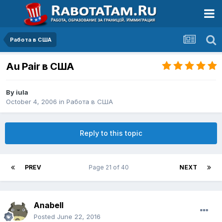
Работа в США
Au Pair в США
By
iula
October 4, 2006
in
Работа в США
Reply to this topic
PREV
Page 21 of 40
NEXT
Anabell
Posted
June 22, 2016