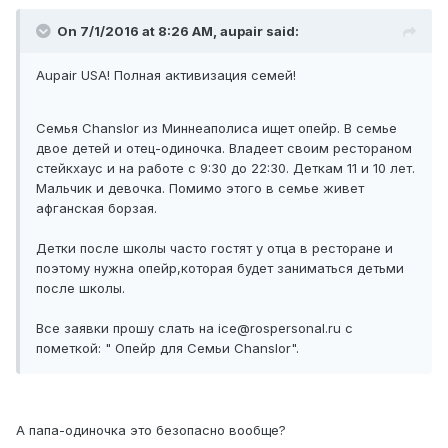
On 7/1/2016 at 8:26 AM, aupair said:
Aupair USA! Полная активизация семей!
Семья Chanslor из Миннеаполиса ищет опейр. В семье
двое детей и отец-одиночка. Владеет своим рестораном
стейкхаус и на работе с 9:30 до 22:30. Деткам 11 и 10 лет.
Мальчик и девочка. Помимо этого в семье живет
афганская борзая.
Детки после школы часто гостят у отца в ресторане и
поэтому нужна опейр,которая будет заниматься детьми
после школы.
Все заявки прошу слать на ice@rospersonal.ru с
пометкой: " Опейр для Семьи Chanslor".
А папа-одиночка это безопасно вообще?