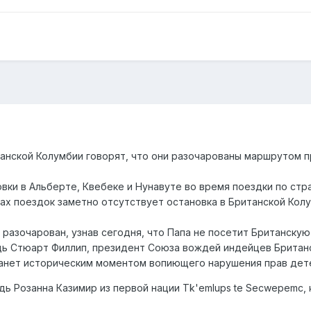
нской Колумбии говорят, что они разочарованы маршрутом п
ки в Альберте, Квебеке и Нунавуте во время поездки по стра
ах поездок заметно отсутствует остановка в Британской Колу
 разочарован, узнав сегодня, что Папа не посетит Британскую
дь Стюарт Филлип, президент Союза вождей индейцев Британс
анет историческим моментом вопиющего нарушения прав дете
дь Розанна Казимир из первой нации Tk'emlups te Secwepemc, 