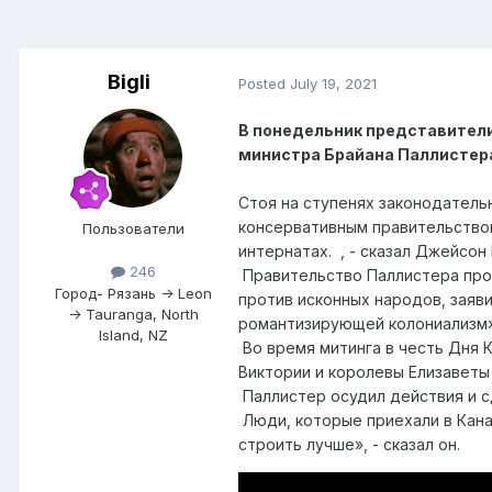
Bigli
Posted
July 19, 2021
В понедельник представители
министра Брайана Паллистера
Стоя на ступенях законодатель
консервативным правительством
Пользователи
интернатах. , - сказал Джейсон М
246
Правительство Паллистера проя
Город
- Рязань -> Leon
против исконных народов, заяв
-> Tauranga, North
романтизирующей колониализм»,
Island, NZ
Во время митинга в честь Дня 
Виктории и королевы Елизаветы
Паллистер осудил действия и с
Люди, которые приехали в Кана
строить лучше», - сказал он.