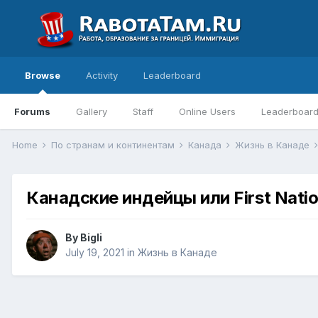
Browse
Activity
Leaderboard
Forums
Gallery
Staff
Online Users
Leaderboar
Home
По странам и континентам
Канада
Жизнь в Канаде
Канадские индейцы или First Nati
By
Bigli
July 19, 2021
in
Жизнь в Канаде