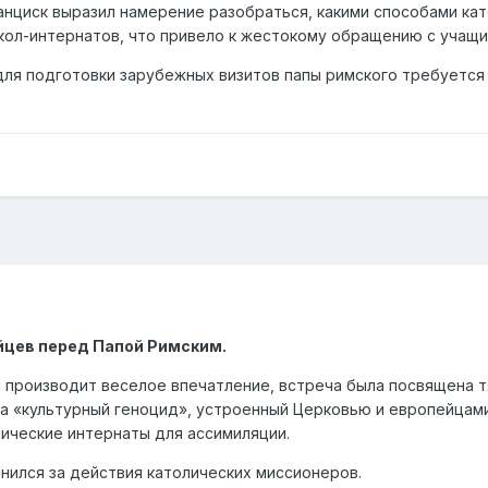
анциск выразил намерение разобраться, какими способами ка
кол-интернатов, что привело к жестокому обращению с учащи
 для подготовки зарубежных визитов папы римского требуетс
йцев перед Папой Римским.
я производит веселое впечатление, встреча была посвящена т
за «культурный геноцид», устроенный Церковью и европейцами
лические интернаты для ассимиляции.
инился за действия католических миссионеров.