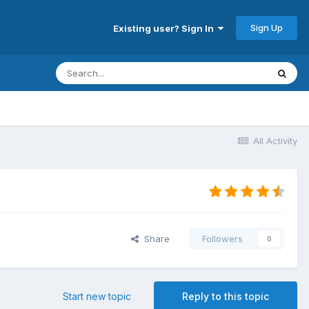
Sign Up
Existing user? Sign In
All Activity
Share
Followers
0
Start new topic
Reply to this topic