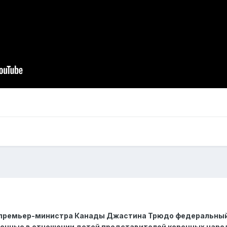
 премьер-министра Канады Джастина Трюдо федеральный
енные в отношении детей представителей коренных народов