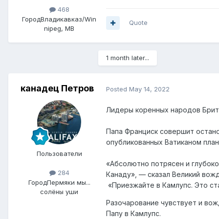
468
Город
Владикавказ/Win
Quote
nipeg, MB
1 month later...
канадец Петров
Posted
May 14, 2022
Лидеры коренных народов Брита
Папа Франциск совершит останов
опубликованных Ватиканом план
Пользователи
«Абсолютно потрясен и глубоко
284
Канаду», — сказал Великий вож
Город
Пермяки мы...
«Приезжайте в Камлупс. Это ст
солёны уши
Разочарование чувствует и вож
Папу в Камлупс.