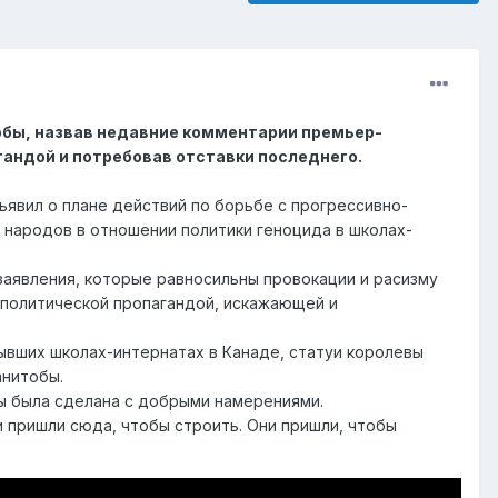
обы, назвав недавние комментарии премьер-
андой и потребовав отставки последнего.
ъявил о плане действий по борьбе с прогрессивно-
народов в отношении политики геноцида в школах-
аявления, которые равносильны провокации и расизму
 политической пропагандой, искажающей и
ывших школах-интернатах в Канаде, статуи королевы
анитобы.
ы была сделана с добрыми намерениями.
и пришли сюда, чтобы строить. Они пришли, чтобы