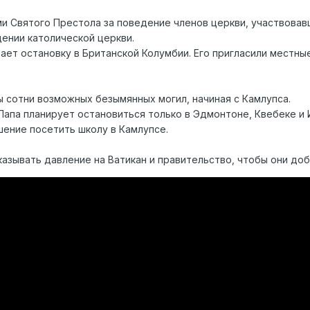
ми Святого Престола за поведение членов церкви, участвовав
дении католической церкви.
ает остановку в Британской Колумбии. Его пригласили местны
 сотни возможных безымянных могил, начиная с Камлупса.
Папа планирует остановиться только в Эдмонтоне, Квебеке и 
шение посетить школу в Камлупсе.
азывать давление на Ватикан и правительство, чтобы они доб