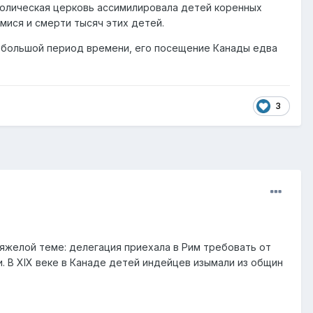
толическая церковь ассимилировала детей коренных
мися и смерти тысяч этих детей.
я большой период времени, его посещение Канады едва
3
яжелой теме: делегация приехала в Рим требовать от
. В XIX веке в Канаде детей индейцев изымали из общин