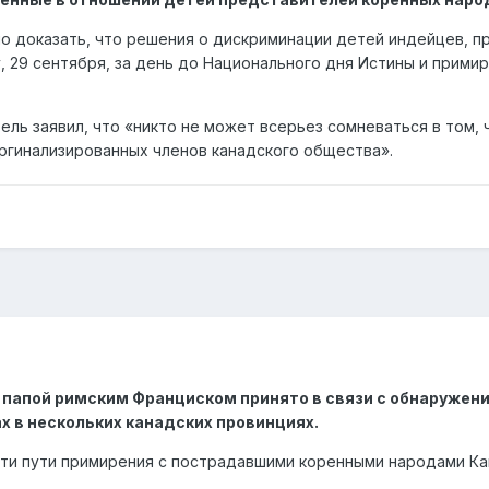
о доказать, что решения о дискриминации детей индейцев, п
, 29 сентября, за день до Национального дня Истины и прим
ель заявил, что «никто не может всерьез сомневаться в том
ргинализированных членов канадского общества».
 папой римским Франциском принято в связи с обнаружен
х в нескольких канадских провинциях.
йти пути примирения с пострадавшими коренными народами Ка