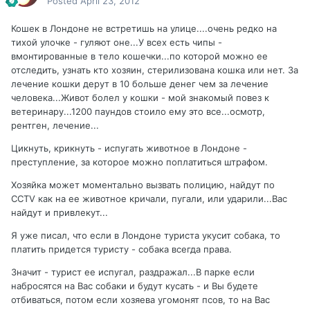
Posted
April 23, 2012
Кошек в Лондоне не встретишь на улице....очень редко на
тихой улочке - гуляют оне...У всех есть чипы -
вмонтированные в тело кошечки...по которой можно ее
отследить, узнать кто хозяин, стерилизована кошка или нет. За
лечение кошки дерут в 10 больше денег чем за лечение
человека...Живот болел у кошки - мой знакомый повез к
ветеринару...1200 паундов стоило ему это все...осмотр,
рентген, лечение...
Цикнуть, крикнуть - испугать животное в Лондоне -
преступление, за которое можно поплатиться штрафом.
Хозяйка может моментально вызвать полицию, найдут по
CCTV как на ее животное кричали, пугали, или ударили...Вас
найдут и привлекут...
Я уже писал, что если в Лондоне туриста укусит собака, то
платить придется туристу - собака всегда права.
Значит - турист ее испугал, раздражал...В парке если
набросятся на Вас собаки и будут кусать - и Вы будете
отбиваться, потом если хозяева угомонят псов, то на Вас