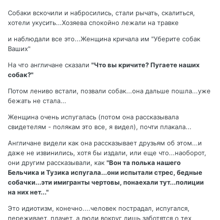
Собаки вскочили и набросились, стали рычать, скалиться,
хотели укусить...Хозяева спокойно лежали на травке
и наблюдали все это...Женщина кричала им "Уберите собак
Ваших"
На что англичане сказали
"Что вы кричите? Пугаете наших
собак?"
Потом лениво встали, позвали собак...она дальше пошла...уже
бежать не стала...
Женщина очень испугалась (потом она рассказывала
свидетелям - полякам это все, я видел), почти плакала...
Англичане видели как она рассказывает друзьям об этом...и
даже не извинились, хотя бы издали, или еще что...наоборот,
они другим рассказывали, как
"Вон та полька нашего
Бельчика и Тузика испугала...они испытали стрес, бедные
собачки...эти имигранты чертовы, понаехали тут...полиции
на них нет..."
Это идиотизм, конечно....человек пострадал, испугался,
переживает, плачет, а люди вокруг лишь заботятся о тех