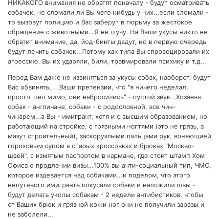
НИКАКОГО внимания не обратят поначалу - будут осматривать
собачек, не сломали ли Вы чего нибудь у них...если сломали -
то вызовут полицию и Вас заберут в тюрьму за жестокое
обращение с животными...Я не шучу. На Ваши укусы никто не
обратит внимание, да, йод-бинты дадут, но в первую очередь
будут лечить собачек...Потому как типа Вы спровоцировали их
агрессию, Вы их ударяли, били, травмировали психику и т.д...
Перед Вам даже не извиняться за укусы собак, наоборот, будут
Вас обвинять, ...Ваши претензии, что "я ничего неделал,
просто шел мимо, они набросились" - пустой звук...Хозяева
собак - англичане, собаки - с родословной, все чин-
чинарем...а Вы - имигрант, хотя и с высшим образованием, но
работающий на стройке, с грязными ногтями (это не грязь, а
мазут строительный), заскорузлыми пальцами рук, воняющией
гороховым супом в старых кроссовках и брюках "Москво-
швей", с измятым паспортом в кармане, где стоит штамп Хом
Офиса о продлении визы...100% вы анти-социальный тип, ЧМО,
которое издевается над собаками...и поделом, что этого
непутевого имигранта покусали собаки и наложили швы -
будут делать уколы собакам - 2 недели антибиотиков, чтобы
от Ваших брюк и грязной кожи ног они не получили заразы и
не заболели...